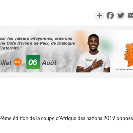
Partager
Faceboo
Twi
POLITIQUE
Côte d'Ivoire : Violences
Côte d'Iv
tragiques à Kossandji (Mé)
Hervé Rena
ayant fait 03 morts, A...
Sélecti
POLITIQUE
Cameroun : 5 combattants
Ghana : A
séparatistes neutralisés, le
son avoc
Mindef dément les rum...
présumée
2ème édition de la coupe d’Afrique des nations 2019 oppose