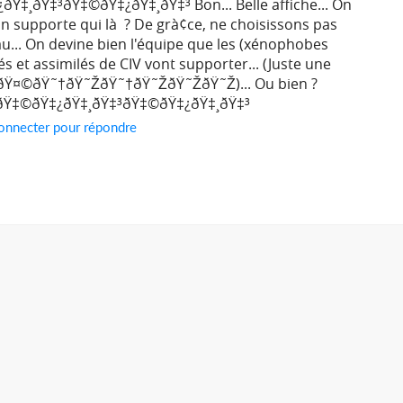
‡¸ðŸ‡³ðŸ‡©ðŸ‡¿ðŸ‡¸ðŸ‡³ Bon... Belle affiche... On
 on supporte qui là ? De grà¢ce, ne choisissons pas
au... On devine bien l'équipe que les (xénophobes
s et assimilés de CIV vont supporter... (Juste une
¤©ðŸ¤©ðŸ˜†ðŸ˜ŽðŸ˜†ðŸ˜ŽðŸ˜ŽðŸ˜Ž)... Ou bien ?
ðŸ‡©ðŸ‡¿ðŸ‡¸ðŸ‡³ðŸ‡©ðŸ‡¿ðŸ‡¸ðŸ‡³
onnecter pour répondre