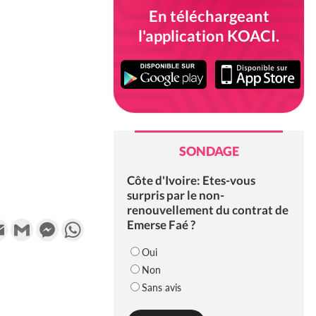
En téléchargeant
l'application KOACI.
SONDAGE
Côte d'Ivoire: Etes-vous
surpris par le non-
renouvellement du contrat de
k
tter
Email
Gmail
Messenger
WhatsApp
Emerse Faé ?
Oui
Non
Sans avis