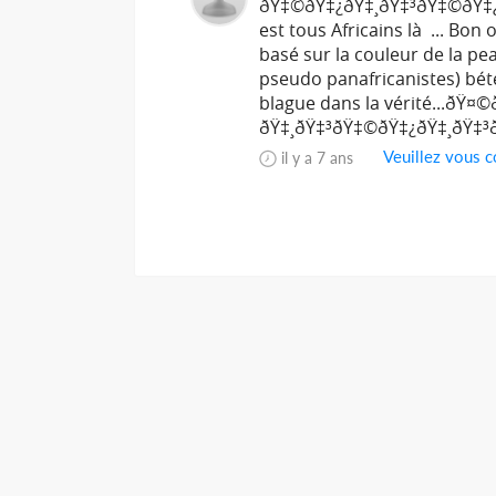
ðŸ‡©ðŸ‡¿ðŸ‡¸ðŸ‡³ðŸ‡©ðŸ‡¿ðŸ
est tous Africains là ... Bon
basé sur la couleur de la pe
pseudo panafricanistes) bété
blague dans la vérité...ðŸ
ðŸ‡¸ðŸ‡³ðŸ‡©ðŸ‡¿ðŸ‡¸ðŸ‡³
Veuillez vous c
il y a 7 ans