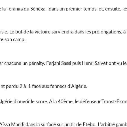
POLITIQUE
de la Teranga du Sénégal, dans un premier temps, et, ensuite, l
Côte d'Ivoire : Indépendance
Côte d'Ivo
2026, le discours très attendu
entre le
du PR Alassane...
Jeuness
isie. Le but de la victoire surviendra dans les prolongations, 
tre son camp.
r chacune un pénalty. Ferjani Sassi puis Henri Saivet ont vu l
ont perdu 2 à 1 face aux fennecs d’Algérie.
lgérie d’ouvrir le score. A la 40ème, le défenseur Troost-Eko
ïssa Mandi dans la surface sur un tir de Etebo. L’arbitre gam