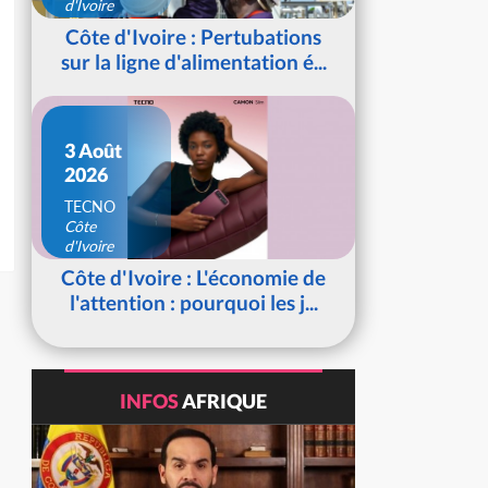
d'Ivoire
Côte d'Ivoire : Pertubations
sur la ligne d'alimentation é...
3 Août
2026
TECNO
Côte
d'Ivoire
Côte d'Ivoire : L'économie de
l'attention : pourquoi les j...
INFOS
AFRIQUE