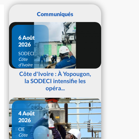
Communiqués
6 Août
2026
SODECI
Côte
d'Ivoire
Côte d'Ivoire : À Yopougon,
la SODECI intensifie les
opéra...
4 Août
2026
CIE
Côte