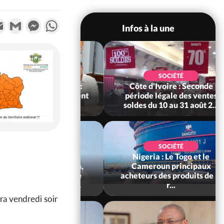
k
tter
Email
Gmail
Messenger
WhatsApp
Infos à la une
SPORT
SOCIÉTÉ
oire : Éléphants :
Côte d'Ivoire : Seconde
rd officiellement
période légale des ventes
onneur des É...
soldes du 10 au 31 août 2...
SOCIÉTÉ
Nigeria : Le Togo et le
SOCIÉTÉ
ffaire Bangoura,
Cameroun principaux
at alerte sur une
acheteurs des produits de la
 tentative d'e...
r...
ra vendredi soir