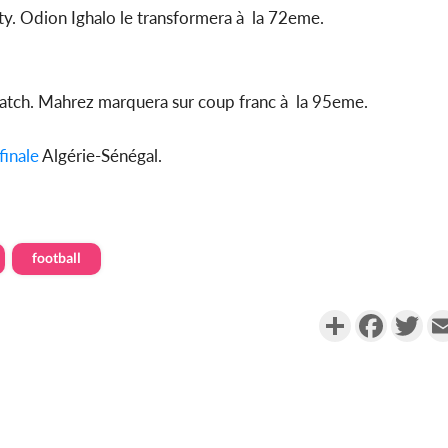
lty. Odion Ighalo le transformera à la 72eme.
de match. Mahrez marquera sur coup franc à la 95eme.
finale
Algérie-Sénégal.
football
Partager
Faceboo
Twi