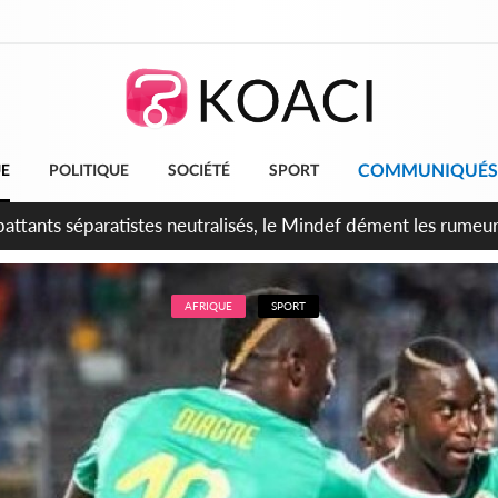
COMMUNIQUÉS
UE
POLITIQUE
SOCIÉTÉ
SPORT
ttants séparatistes neutralisés, le Mindef dément les rumeurs
AFRIQUE
SPORT