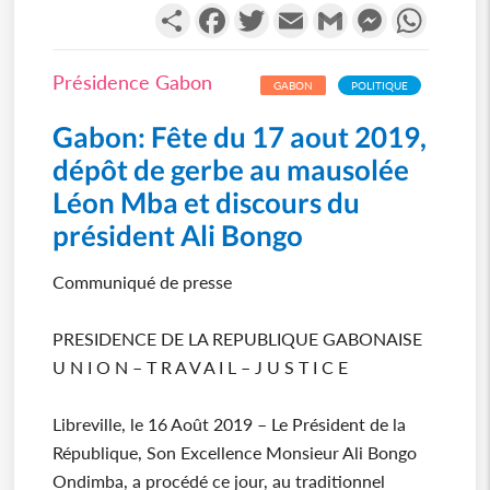
Partager
Facebook
Twitter
Email
Gmail
Messenger
WhatsA
Présidence Gabon
GABON
POLITIQUE
Gabon: Fête du 17 aout 2019,
dépôt de gerbe au mausolée
Léon Mba et discours du
président Ali Bongo
Communiqué de presse
PRESIDENCE DE LA REPUBLIQUE GABONAISE
U N I O N – T R A V A I L – J U S T I C E
Libreville, le 16 Août 2019 – Le Président de la
République, Son Excellence Monsieur Ali Bongo
Ondimba, a procédé ce jour, au traditionnel