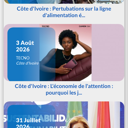
Côte d'Ivoire : Pertubations sur la ligne
d'alimentation é...
3 Août
2026
TECNO
Côte d'Ivoire
Côte d'Ivoire : L'économie de l'attention :
pourquoi les j...
31 Juillet
2026