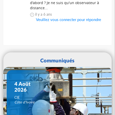
d'abord ? Je ne suis qu'un observateur à
distance...
il y a 6 ans
Veuillez vous connecter pour répondre
Communiqués
4 Août
2026
CIE
Côte d'Ivoire