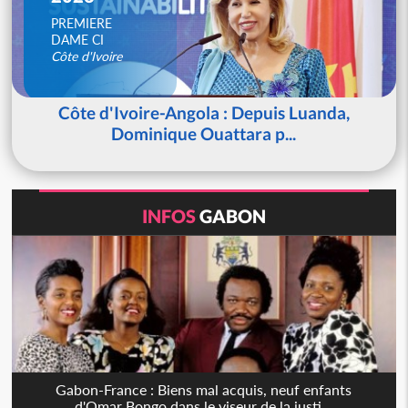
PREMIERE
DAME CI
Côte d'Ivoire
Côte d'Ivoire-Angola : Depuis Luanda,
Dominique Ouattara p...
INFOS
GABON
Gabon-France : Biens mal acquis, neuf enfants
d'Omar Bongo dans le viseur de la justi...