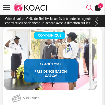
0
Côte d'Ivoire : CHU de Treichville, après la fronde, les agents
contractuels obtiennent un accord avec la direction sur les
arriérés du SMIG 2023
COMMUNIQUÉ
17 AOÛT 2019
PRÉSIDENCE GABON
GABON
6341 Vues