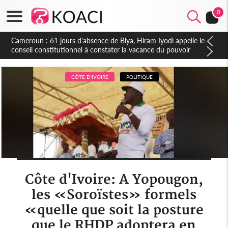
0
Côte d'Ivoire : Fin de la pagaille au PDCI-RDA, Lessiehi bannit
les mouvements sauvages
CÔTE D'IVOIRE
POLITIQUE
Côte d'Ivoire: A Yopougon,
les «Soroïstes» formels
«quelle que soit la posture
que le RHDP adoptera en