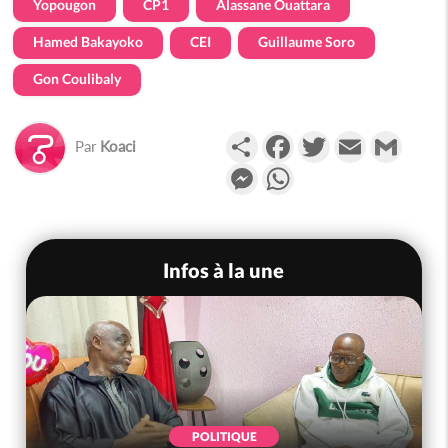
Yopougon
CP1
Alassane Ouattara
Hamed Bakayoko
CEI
Guillaume Soro
Gon Coulibaly
Partager
Facebook
Twitter
Email
Gmail
Par
Koaci
Messenger
WhatsApp
Infos à la une
POLITIQUE