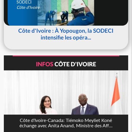
SODECI
Côte d'Ivoire
Côte d'Ivoire : À Yopougon, la SODECI
intensifie les opéra...
INFOS
CÔTE D'IVOIRE
Côte d'Ivoire-Canada: Tiémoko Meyliet Koné
échange avec Anita Anand, Ministre des Aff...