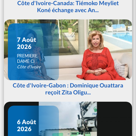
Côte d'Ivoire-Canada: Tiémoko Meyliet
Koné échange avec An...
7 Août
2026
PREMIERE
DAME CI
Côte d'Ivoire
Côte d'Ivoire-Gabon : Dominique Ouattara
reçoit Zita Oligu...
6 Août
2026