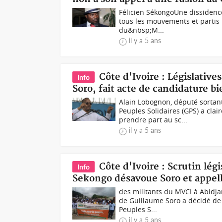
Félicien SékongoUne dissidenc
tous les mouvements et partis p
du&nbsp;M...
il y a 5 ans
Côte d'Ivoire : Législativ
Info
Soro, fait acte de candidature b
Alain Lobognon, député sortant
Peuples Solidaires (GPS) a cla
prendre part au sc...
il y a 5 ans
Côte d'Ivoire : Scrutin lég
Info
Sekongo désavoue Soro et appelle
des militants du MVCI à Abidjan
de Guillaume Soro a décidé de
Peuples S...
il y a 5 ans