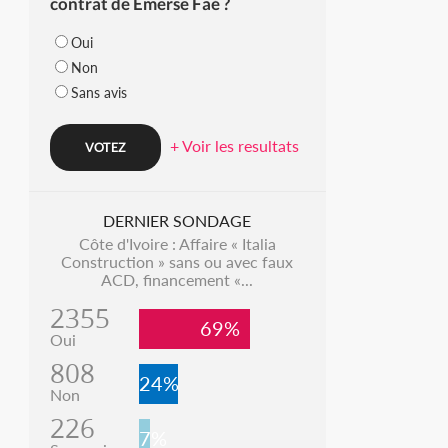
contrat de Emerse Faé ?
Oui
Non
Sans avis
+ Voir les resultats
DERNIER SONDAGE
Côte d'Ivoire : Affaire « Italia
Construction » sans ou avec faux
ACD, financement «...
2355
69%
Oui
808
24%
Non
226
7%