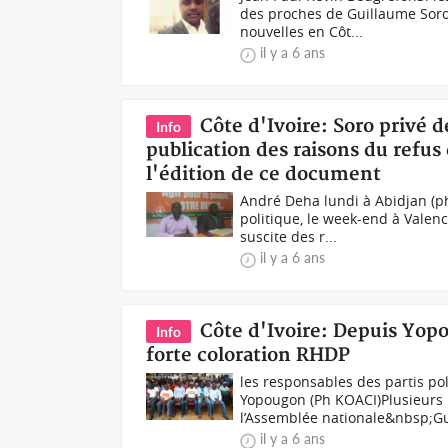
des proches de Guillaume Soro
nouvelles en Côt...
il y a 6 ans
Côte d'Ivoire: Soro privé d
Info
publication des raisons du refus
l'édition de ce document
André Deha lundi à Abidjan (p
politique, le week-end à Valen
suscite des r...
il y a 6 ans
Côte d'Ivoire: Depuis Yop
Info
forte coloration RHDP
les responsables des partis p
Yopougon (Ph KOACI)Plusieurs
l’Assemblée nationale&nbsp;Gu
il y a 6 ans