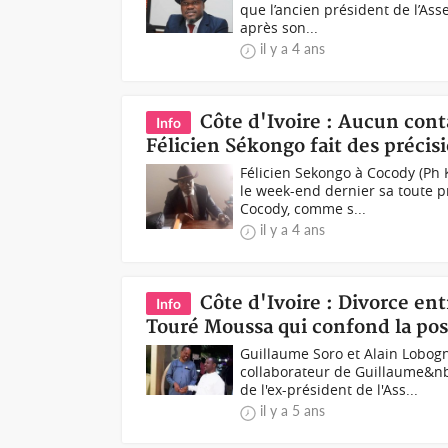
que l’ancien président de l’As
après son...
il y a 4 ans
Côte d'Ivoire : Aucun cont
Info
Félicien Sékongo fait des préci
Félicien Sekongo à Cocody (Ph
le week-end dernier sa toute p
Cocody, comme s...
il y a 4 ans
Côte d'Ivoire : Divorce e
Info
Touré Moussa qui confond la pos
Guillaume Soro et Alain Lobo
collaborateur de Guillaume&n
de l'ex-président de l'Ass...
il y a 5 ans