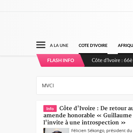
A LA UNE
COTE D'IVOIRE
AFRIQ
Côte d'Ivoire : À 
FLASH INFO
développement de
Côte d'Ivoire : De retour a
Info
amende honorable « Guillaume d
l'invite à une introspection »
Félicien Sékongo, président d