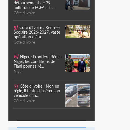
détournement de 39
milliards de FCFA à la...
Côte d'Ivoire
5/
Côte d'Ivoire : Rentrée
Scolaire 2026-2027, vaste
opération d'éta...
Côte d'Ivoire
6/
Niger : Frontière Bénin-
Niger, les conditions de
Tiani pour sa ré...
Niger
7/
Côte d'Ivoire : Non en
règle, il tente d'insérer son
véhicule dan...
Côte d'Ivoire