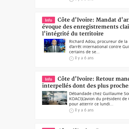
Côte d'Ivoire: Mandat d'ar
Info
évoque des enregistrements clairs
l'intégrité du territoire
Richard Adou, procureur de la 
d’arrêt international contre G
certains de se...
il y a 6 ans
Côte d'Ivoire: Retour manq
Info
interpellés dont des plus proche
Débandade chez Guillaume Soro
KOACI)L’avion du président de 
pour atterrir ce lundi...
il y a 6 ans