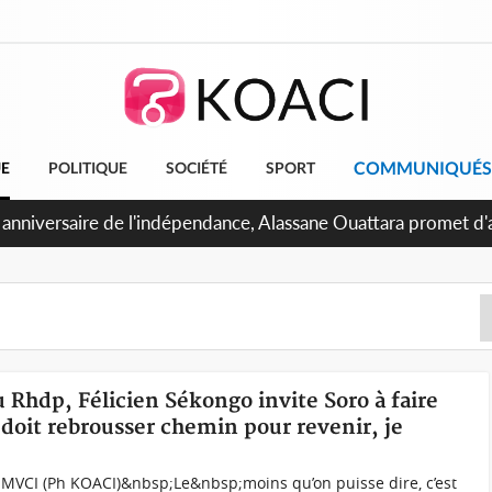
COMMUNIQUÉS
UE
POLITIQUE
SOCIÉTÉ
SPORT
Abidjan, Amadou Oury Bah admire le modèle ivoirien et veut s'
 la Guinée
u Rhdp, Félicien Sékongo invite Soro à faire
oit rebrousser chemin pour revenir, je
u MVCI (Ph KOACI)&nbsp;Le&nbsp;moins qu’on puisse dire, c’est