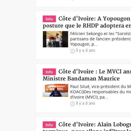
Côte d'Ivoire: A Yopougon,
Info
posture que le RHDP adoptera en
Félicien Sekongo et les "Soroï
partisans de l’ancien présiden
Yopougon, p...
il y a 6 ans
Côte d'Ivoire : Le MVCI an
Info
Ministre Bandaman Maurice
Paul Silué, vice-président du
KOACI)Des responsables du mo
d’ivoire (MVCI), pa...
il y a 6 ans
Côte d'Ivoire: Alain Lobog
Info