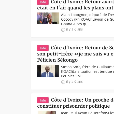
Côte d'Ivoire: Retour avor
Info
était en l'air quand les plans o
Alain Lobognon, député de Fres
Cocody (Ph KOACI)L’avion de G
Ghana.Alors qu...
il y a 6 ans
Côte d'Ivoire: Retour de S
Info
son petit-frère «je me suis vu 
Félicien Sékongo
Simon Soro, frère de Guillaume
KOACI)La situation est tendue 
Peuples Sol...
il y a 6 ans
Côte d'Ivoire: Un proche 
Info
constituer prisonnier politique
Jean Paul Kevin BeugrefohSi le