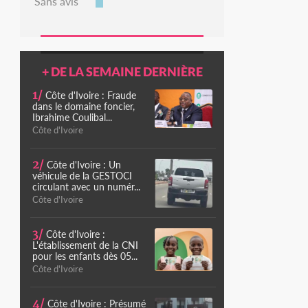
Sans avis
+ DE LA SEMAINE DERNIÈRE
1/
Côte d'Ivoire : Fraude
dans le domaine foncier,
Ibrahime Coulibal...
Côte d'Ivoire
2/
Côte d'Ivoire : Un
véhicule de la GESTOCI
circulant avec un numér...
Côte d'Ivoire
3/
Côte d'Ivoire :
L'établissement de la CNI
pour les enfants dès 05...
Côte d'Ivoire
4/
Côte d'Ivoire : Présumé