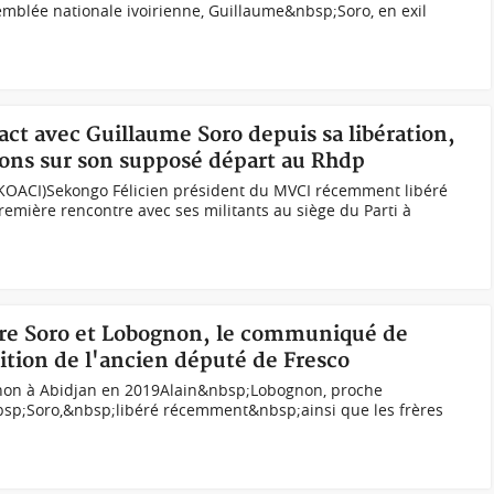
semblée nationale ivoirienne, Guillaume&nbsp;Soro, en exil
act avec Guillaume Soro depuis sa libération,
sions sur son supposé départ au Rhdp
 KOACI)Sekongo Félicien président du MVCI récemment libéré
remière rencontre avec ses militants au siège du Parti à
ntre Soro et Lobognon, le communiqué de
ition de l'ancien député de Fresco
gnon à Abidjan en 2019Alain&nbsp;Lobognon, proche
bsp;Soro,&nbsp;libéré récemment&nbsp;ainsi que les frères