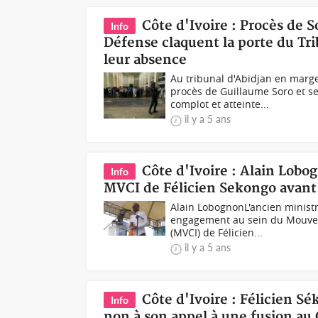
Côte d'Ivoire : Procès de S
Info
Défense claquent la porte du Tri
leur absence
Au tribunal d'Abidjan en mar
procès de Guillaume Soro et se
complot et atteinte...
il y a 5 ans
Côte d'Ivoire : Alain Lob
Info
MVCI de Félicien Sekongo avant
Alain LobognonL'ancien minist
engagement au sein du Mouveme
(MVCI) de Félicien...
il y a 5 ans
Côte d'Ivoire : Félicien Sé
Info
non à son appel à une fusion au