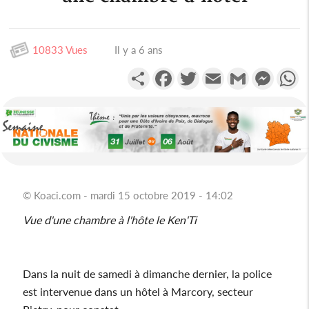
10833 Vues
Il y a 6 ans
Partager
Facebook
Twitter
Email
Gmail
Messen
W
© Koaci.com - mardi 15 octobre 2019 - 14:02
Vue d'une chambre à l'hôte le Ken'Ti
Dans la nuit de samedi à dimanche dernier, la police
est intervenue dans un hôtel à Marcory, secteur