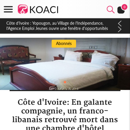
0
Côte d'Ivoire : Yopougon, au Village de l'Indépendance,
l'Agence Emploi Jeunes ouvre une fenêtre d'opportunités
pour la jeunesse ivoirienne
Abonnés
Côte d'Ivoire: En galante
compagnie, un franco-
libanais retrouvé mort dans
une chambre d'hôtel