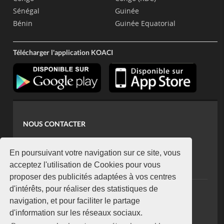
Sénégal
Guinée
Bénin
Guinée Equatorial
Télécharger l'application KOACI
NOUS CONTACTER
contact@koaci.com
koaci@yahoo.fr
En poursuivant votre navigation sur ce site, vous
+225 07 08 85 52 93
acceptez l'utilisation de Cookies pour vous
proposer des publicités adaptées à vos centres
d'intérêts, pour réaliser des statistiques de
NEWSLETTER
navigation, et pour faciliter le partage
Restez connecté via notre newsletter
d'information sur les réseaux sociaux.
S'abonner