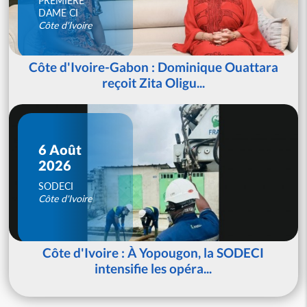
PREMIERE
DAME CI
Côte d'Ivoire
Côte d'Ivoire-Gabon : Dominique Ouattara
reçoit Zita Oligu...
6 Août
2026
SODECI
Côte d'Ivoire
Côte d'Ivoire : À Yopougon, la SODECI
intensifie les opéra...