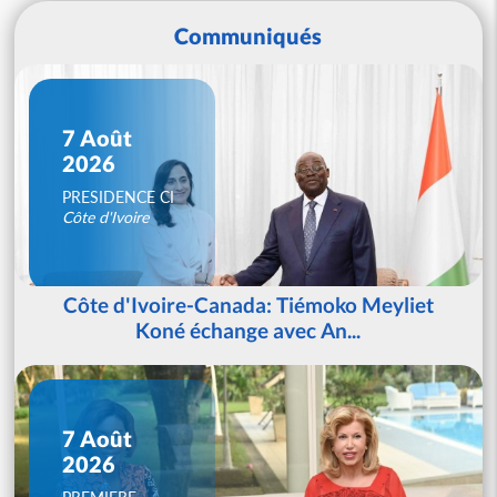
Communiqués
7 Août
2026
PRESIDENCE CI
Côte d'Ivoire
Côte d'Ivoire-Canada: Tiémoko Meyliet
Koné échange avec An...
7 Août
2026