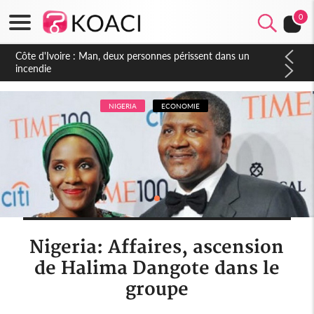
0
Côte d'Ivoire : Séileu, la célébration de la fête nationale
transformée en vaste campagne contre les produits
dépigmentants dangereux
NIGERIA
ECONOMIE
Nigeria: Affaires, ascension
de Halima Dangote dans le
groupe