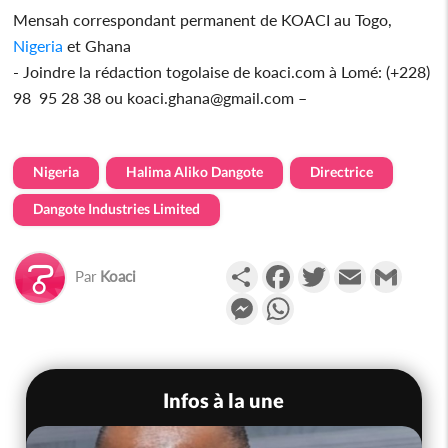
Mensah correspondant permanent de KOACI au Togo,
Nigeria
et Ghana
- Joindre la rédaction togolaise de koaci.com à Lomé: (+228)
98 95 28 38 ou koaci.ghana@gmail.com –
Nigeria
Halima Aliko Dangote
Directrice
Dangote Industries Limited
Partager
Facebook
Twitter
Email
Gmail
Par
Koaci
Messenger
WhatsApp
Infos à la une