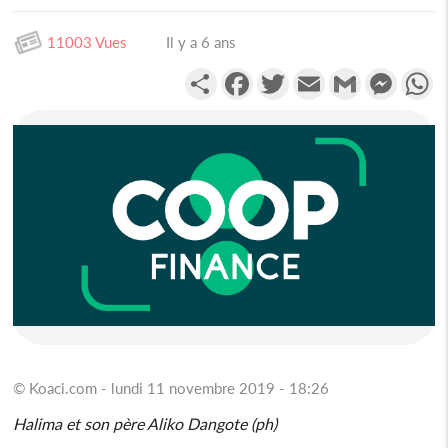
11003 Vues
Il y a 6 ans
Partager
Facebook
Twitter
Email
Gmail
Messen
W
© Koaci.com - lundi 11 novembre 2019 - 18:26
Halima et son père Aliko Dangote (ph)