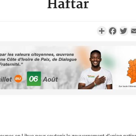
Haftar
Partager
Faceboo
Twi
Côte d'Ivoi
Alassane 
la gr
Côte 
anni
l'indépe
Ouatt
troupes en Libye pour soutenir le gouvernement d'union nati