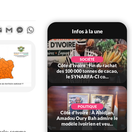
k
tter
Email
Gmail
Messenger
WhatsApp
Infos à la une
POLITIQUE
SOCIÉTÉ
re : Fête nationale,
Côte d'Ivoire : Fin du rachat
Ouattara accorde
des 100 000 tonnes de cacao,
âce à 4 661...
le SYNARFA-CI co...
POLITIQUE
d'Ivoire : 66è
POLITIQUE
versaire de
Côte d'Ivoire : À Abidjan,
ndance, Alassane
Amadou Oury Bah admire le
ara prome...
modèle ivoirien et veu...
onale; comme