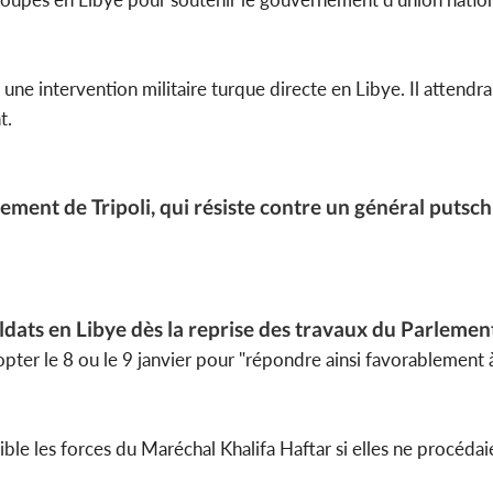
ne intervention militaire turque directe en Libye. Il attendrait
Côte d'Ivoi
t.
Mamad
conseiller
ment de Tripoli, qui résiste contre un général putsch
dats en Libye dès la reprise des travaux du Parlement"
dopter le 8 ou le 9 janvier pour "répondre ainsi favorablement à
le les forces du Maréchal Khalifa Haftar si elles ne procédaie