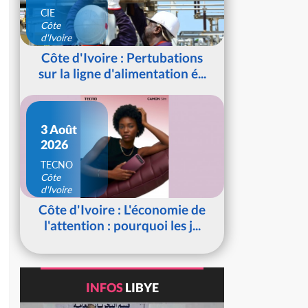
CIE
Côte
d'Ivoire
Côte d'Ivoire : Pertubations
sur la ligne d'alimentation é...
3 Août
2026
TECNO
Côte
d'Ivoire
Côte d'Ivoire : L'économie de
l'attention : pourquoi les j...
INFOS
LIBYE