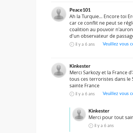
Peace101
Ah la Turquie... Encore toi 
car ce conflit ne peut se rég
coalition au pouvoir n'auront 
d'un observateur de passage.
Veuillez vous c
il y a 6 ans
Kinkester
Merci Sarkozy et la France d'
tous ces terroristes dans l
sainte France
Veuillez vous c
il y a 6 ans
Kinkester
Merci pour tout sain
il y a 6 ans