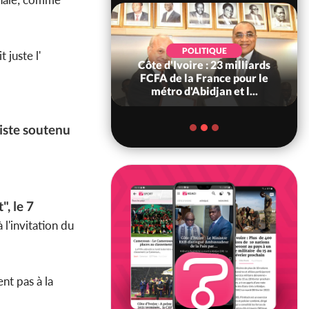
POLITIQUE
POLITIQUE
 juste l'
re : Décrispation ?
Côte d'Ivoire : 23 milliards
ou Traoré ex
FCFA de la France pour le
 de Soro a recou...
métro d'Abidjan et l...
iste soutenu
, le 7
 l'invitation du
nt pas à la