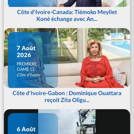
Côte d'Ivoire-Canada: Tiémoko Meyliet
Koné échange avec An...
7 Août
2026
PREMIERE
DAME CI
Côte d'Ivoire
Côte d'Ivoire-Gabon : Dominique Ouattara
reçoit Zita Oligu...
6 Août