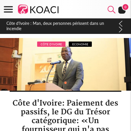
0
Côte d'Ivoire : Séileu, la célébration de la fête nationale
transformée en vaste campagne contre les produits
dépigmentants dangereux
CÔTE D'IVOIRE
ECONOMIE
Côte d'Ivoire: Paiement des
passifs, le DG du Trésor
catégorique: «Un
fournisseur qui n'a pas