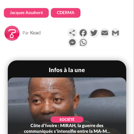
Jacques Assahoré
CDERMA
Partager
Facebook
Twitter
Email
Gmail
Par
Koaci
Messenger
WhatsApp
Infos à la une
SOCIÉTÉ
Côte d'Ivoire : MIRAH, la guerre des
communiqués s'intensifie entre la MA-M...