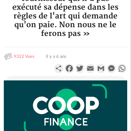
exécuté sa dépense dans les
règles de l'art qui demande
qu'on paie. Non nous ne le
ferons pas »
9322 Vues
Il y a 6 ans
Partager
Facebook
Twitter
Email
Gmail
Messen
W