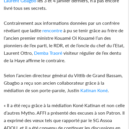
Laurent Gbagbo
les 3 et 4 janvier derniers, n’a pas encore
livré tous ses secrets.
Contrairement aux informations données par un confrère
révélant que ladite
rencontre
à pu se tenir grâce au frère de
l’ancien premier ministre Kouamé Oi Kouamé l’un des
pionniers de l’ex parti, le RDR, et de l’oncle du chef du l’Etat,
Laurent Ottro,
Demba Traoré
visiteur régulier de l’ex dentu
de la Haye affirme le contraire.
Selon l’ancien directeur général du Vittib de Grand Bassam,
Gbagbo a reçu son ancien collaborateur grâce à la
médiation de son porte-parole, Justin
Katinan Koné
.
« Il a été reçu grâce à la médiation Koné Katinan et non celle
d’autres Mytho. AFFI a présenté des excuses à son Patron. Il
a exprimé des vœux tels que rapporté par le SG Assoa
ADOU, et il a été convenu de continuer les discussions en