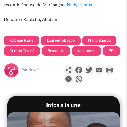
seconde épouse de M. Gbagbo,
Nady Bamba
.
Donatien Kautcha, Abidjan
Katinan Koné
Laurent Gbagbo
Nady Bamba
Demba Traoré
Bruxelles
rencontre
FPI
Partager
Facebook
Twitter
Email
Gmail
Par
Koaci
Messenger
WhatsApp
Infos à la une