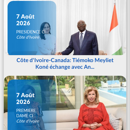
7 Août
2026
PRESIDENCE CI
Côte d'Ivoire
Côte d'Ivoire-Canada: Tiémoko Meyliet
Koné échange avec An...
7 Août
2026
PREMIERE
DAME CI
Côte d'Ivoire