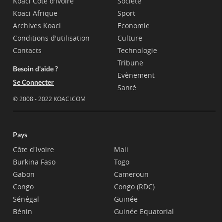
Koaci Côte d'Ivoire
Société
Koaci Afrique
Sport
Archives Koaci
Economie
Conditions d'utilisation
Culture
Contacts
Technologie
Tribune
Besoin d'aide ?
Evènement
Se Connecter
Santé
© 2008 - 2022 KOACI.COM
Pays
Côte d'Ivoire
Mali
Burkina Faso
Togo
Gabon
Cameroun
Congo
Congo (RDC)
Sénégal
Guinée
Bénin
Guinée Equatorial