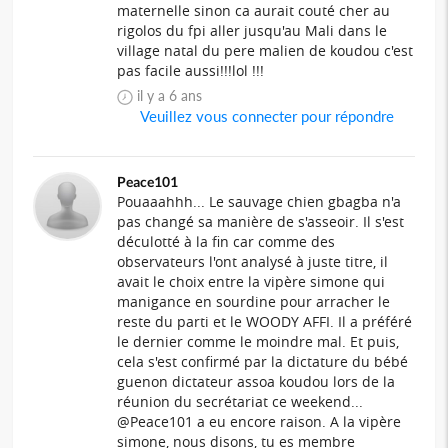
maternelle sinon ca aurait couté cher au
rigolos du fpi aller jusqu'au Mali dans le
village natal du pere malien de koudou c'est
pas facile aussi!!!lol !!!
il y a 6 ans
Veuillez vous connecter pour répondre
Peace101
Pouaaahhh... Le sauvage chien gbagba n'a
pas changé sa manière de s'asseoir. Il s'est
déculotté à la fin car comme des
observateurs l'ont analysé à juste titre, il
avait le choix entre la vipère simone qui
manigance en sourdine pour arracher le
reste du parti et le WOODY AFFI. Il a préféré
le dernier comme le moindre mal. Et puis,
cela s'est confirmé par la dictature du bébé
guenon dictateur assoa koudou lors de la
réunion du secrétariat ce weekend...
@Peace101 a eu encore raison. A la vipère
simone, nous disons, tu es membre