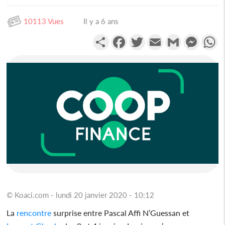
10113 Vues
Il y a 6 ans
Partager
Facebook
Twitter
Email
Gmail
Messen
W
© Koaci.com - lundi 20 janvier 2020 - 10:12
La
rencontre
surprise entre Pascal Affi N’Guessan et