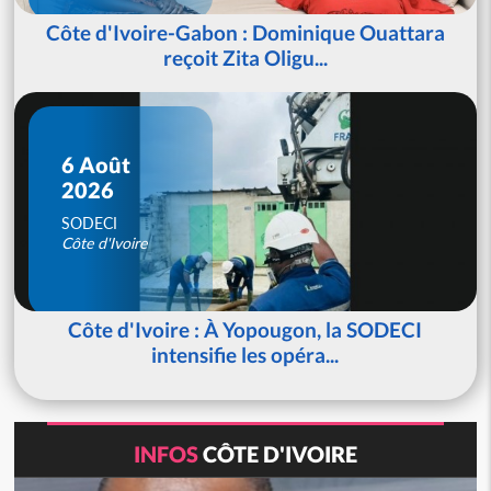
Côte d'Ivoire-Gabon : Dominique Ouattara
reçoit Zita Oligu...
6 Août
2026
SODECI
Côte d'Ivoire
Côte d'Ivoire : À Yopougon, la SODECI
intensifie les opéra...
INFOS
CÔTE D'IVOIRE