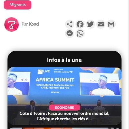
Migrants
Partager
Facebook
Twitter
Email
Gmail
Par
Koaci
Messenger
WhatsApp
Infos à la une
ECONOMIE
Côte d'Ivoire : Face au nouvvel ordre mondial,
l'Afrique cherche les clés d...