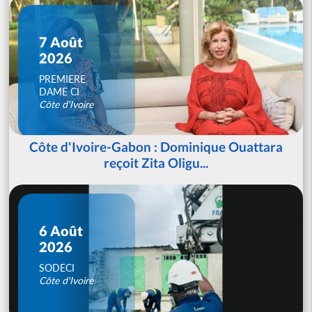
7 Août
2026
PREMIERE
DAME CI
Côte d'Ivoire
Côte d'Ivoire-Gabon : Dominique Ouattara
reçoit Zita Oligu...
6 Août
2026
SODECI
Côte d'Ivoire