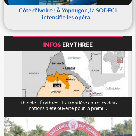
Côte d'Ivoire : À Yopougon, la SODECI
intensifie les opéra...
INFOS
ERYTHRÉE
Ethiopie - Érythrée : La frontière entre les deux
nations a été ouverte pour la premi...