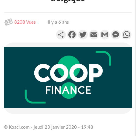
8208 Vues
Il y a 6 ans
Partager
Facebook
Twitter
Email
Gmail
Messen
W
© Koaci.com - jeudi 23 janvier 2020 - 19:48