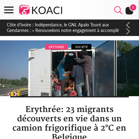
0
Sierra Leone : Un projet de réforme constitutionnelle en
gestation, points clés des amendements, un exclu d'avance
ERYTHRÉE
SOCIÉTÉ
Erythrée: 23 migrants
découverts en vie dans un
camion frigorifique à 2°C en
Belgique