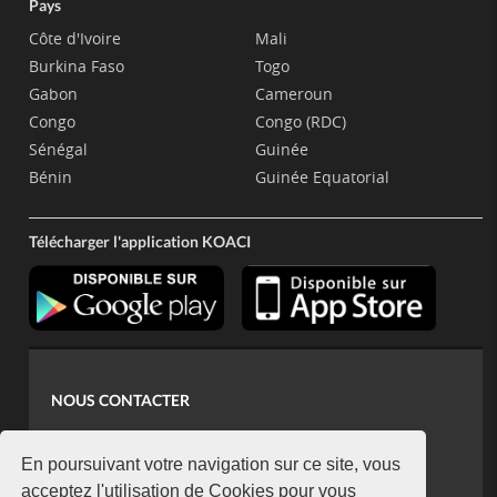
Pays
Côte d'Ivoire
Mali
Burkina Faso
Togo
Gabon
Cameroun
Congo
Congo (RDC)
Sénégal
Guinée
Bénin
Guinée Equatorial
Télécharger l'application KOACI
NOUS CONTACTER
contact@koaci.com
koaci@yahoo.fr
En poursuivant votre navigation sur ce site, vous
+225 07 08 85 52 93
acceptez l'utilisation de Cookies pour vous