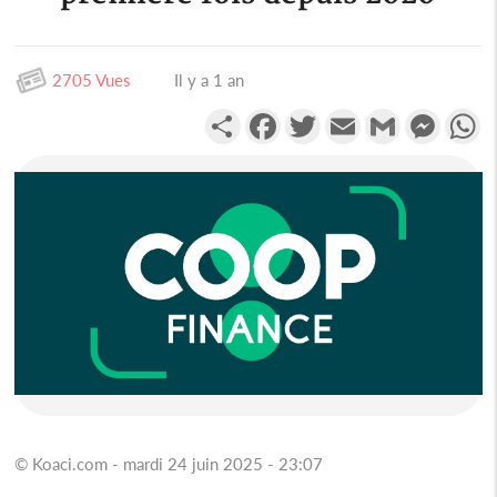
2705 Vues
Il y a 1 an
Partager
Facebook
Twitter
Email
Gmail
Messen
W
© Koaci.com - mardi 24 juin 2025 - 23:07