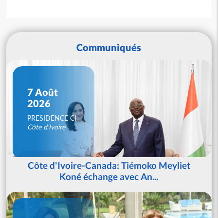
Communiqués
7 Août
2026
PRESIDENCE CI
Côte d'Ivoire
Côte d'Ivoire-Canada: Tiémoko Meyliet
Koné échange avec An...