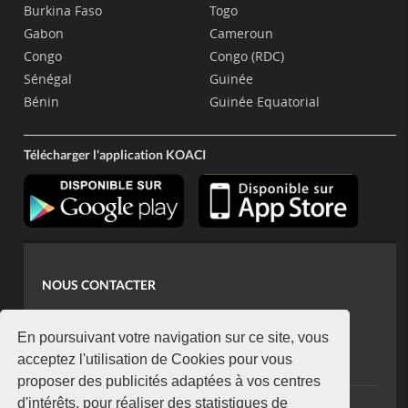
Burkina Faso
Togo
Gabon
Cameroun
Congo
Congo (RDC)
Sénégal
Guinée
Bénin
Guinée Equatorial
Télécharger l'application KOACI
NOUS CONTACTER
contact@koaci.com
koaci@yahoo.fr
En poursuivant votre navigation sur ce site, vous
+225 07 08 85 52 93
acceptez l'utilisation de Cookies pour vous
proposer des publicités adaptées à vos centres
d'intérêts, pour réaliser des statistiques de