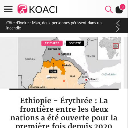
0
Côte d'Ivoire : Séileu, la célébration de la fête nationale
transformée en vaste campagne contre les produits
dépigmentants dangereux
ERYTHRÉE
SOCIÉTÉ
Ethiopie - Érythrée : La
frontière entre les deux
nations a été ouverte pour la
première fois depuis 2020