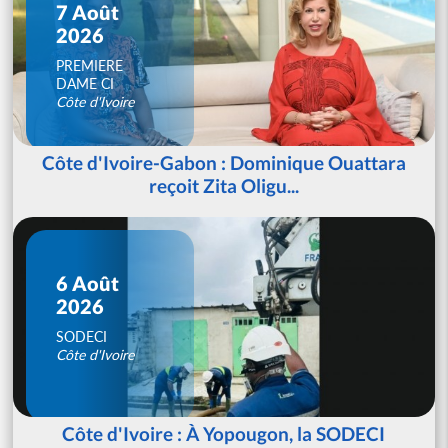
7 Août
2026
PREMIERE
DAME CI
Côte d'Ivoire
Côte d'Ivoire-Gabon : Dominique Ouattara
reçoit Zita Oligu...
6 Août
2026
SODECI
Côte d'Ivoire
Côte d'Ivoire : À Yopougon, la SODECI