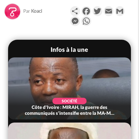
Partager
Facebook
Twitter
Email
Gmail
Par
Koaci
Messenger
WhatsApp
Infos à la une
SOCIÉTÉ
Côte d'Ivoire : MIRAH, la guerre des
communiqués s'intensifie entre la MA-M...