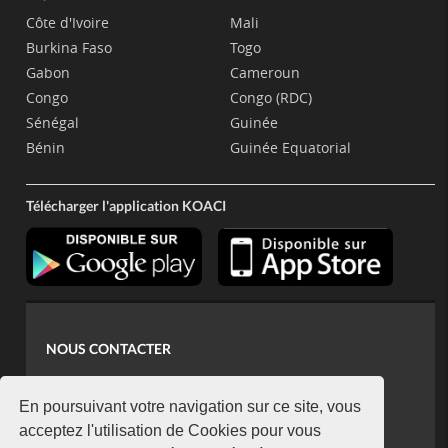
Côte d'Ivoire
Mali
Burkina Faso
Togo
Gabon
Cameroun
Congo
Congo (RDC)
Sénégal
Guinée
Bénin
Guinée Equatorial
Télécharger l'application KOACI
NOUS CONTACTER
contact@koaci.com
koaci@yahoo.fr
En poursuivant votre navigation sur ce site, vous
+225 07 08 85 52 93
acceptez l'utilisation de Cookies pour vous