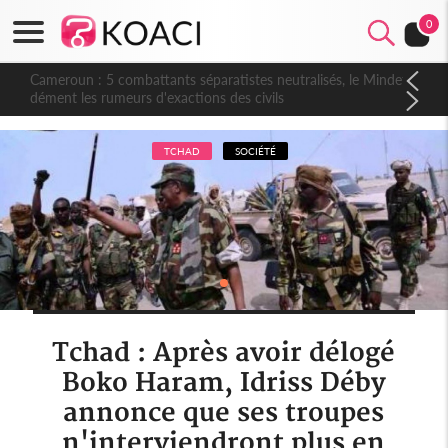
0
Cameroun : 5 combattants séparatistes neutralisés, le Mindef
dément les rumeurs d'exactions des civils
TCHAD
SOCIÉTÉ
Tchad : Après avoir délogé
Boko Haram, Idriss Déby
annonce que ses troupes
n'interviendront plus en