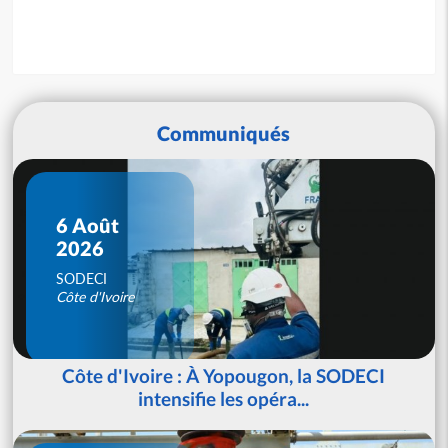
Communiqués
6 Août
2026
SODECI
Côte d'Ivoire
Côte d'Ivoire : À Yopougon, la SODECI
intensifie les opéra...