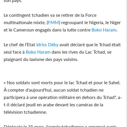
son pays.
Le contingent tchadien va se retirer de la Force
multinationale mixte, (
FMM
) regroupant le Nigeria, le Niger
et le Cameroun engagés dans la lutte contre
Boko Haram
.
Le chef de l’Etat
Idriss Déby
avait déclaré que le Tchad était
seul face à
Boko Haram
dans les rives du Lac Tchad, se
plaignant du laxisme des pays voisins.
« Nos soldats sont morts pour le lac Tchad et pour le Sahel.
À compter d'aujourd'hui, aucun soldat tchadien ne
participera à une opération militaire en dehors du Tchad", a-
t-il déclaré jeudi en arabe devant les caméras de la
télévision tchadienne.
Déployée le 31 mars, l'armée tchadienne a annoncé avoir