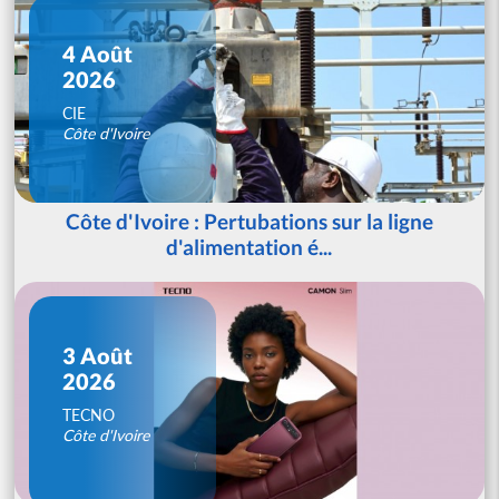
4 Août
2026
CIE
Côte d'Ivoire
Côte d'Ivoire : Pertubations sur la ligne
d'alimentation é...
3 Août
2026
TECNO
Côte d'Ivoire