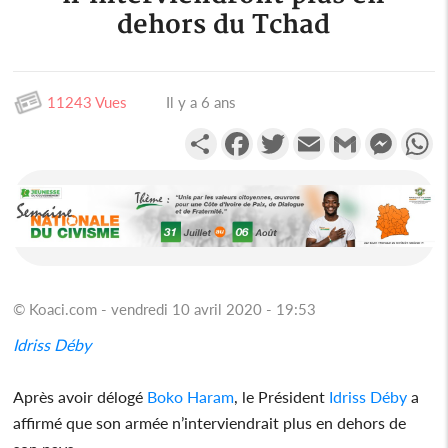
dehors du Tchad
11243 Vues
Il y a 6 ans
Partager
Facebook
Twitter
Email
Gmail
Messen
W
© Koaci.com - vendredi 10 avril 2020 - 19:53
Idriss Déby
Après avoir délogé
Boko Haram
, le Président
Idriss Déby
a
affirmé que son armée n’interviendrait plus en dehors de