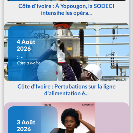
Côte d'Ivoire : À Yopougon, la SODECI
intensifie les opéra...
4 Août
2026
CIE
Côte d'Ivoire
Côte d'Ivoire : Pertubations sur la ligne
d'alimentation é...
3 Août
2026