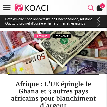
0
Côte d'Ivoire : À Abidjan, Amadou Oury Bah admire le modèle
ivoirien et veut s'en inspirer pour accélérer le développement
de la Guinée
AFRIQUE
ECONOMIE
Afrique : L'UE épingle le
Ghana et 3 autres pays
africains pour blanchiment
d'argent