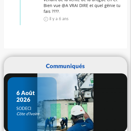
Bien vue @A VRAI DIRE et quel génie tu
fais ????.
il y a 6 ans
Communiqués
6 Août
2026
SODECI
Côte d'Ivoire