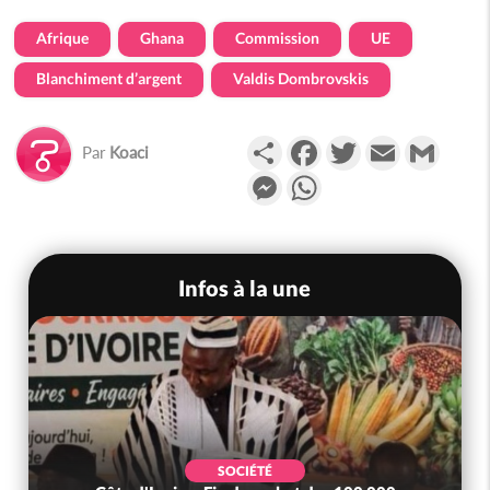
Afrique
Ghana
Commission
UE
Blanchiment d’argent
Valdis Dombrovskis
Partager
Facebook
Twitter
Email
Gmail
Par
Koaci
Messenger
WhatsApp
Infos à la une
SOCIÉTÉ