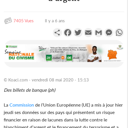
7405 Vues
Il y a 6 ans
Partager
Facebook
Twitter
Email
Gmail
Messen
W
© Koaci.com - vendredi 08 mai 2020 - 15:13
Des billets de banque (ph)
La
Commission
de l’Union Européenne (UE) a mis à jour hier
jeudi ses données sur des pays qui présentent un risque
financier en raison de lacunes dans la lutte contre le
blanchiment d’argent et le financement du terrorisme et a