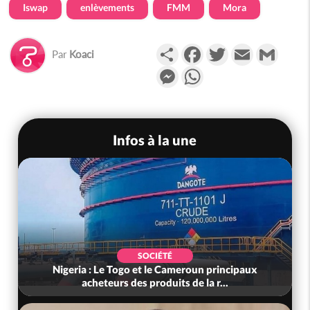
Iswap
enlèvements
FMM
Mora
Partager
Facebook
Twitter
Email
Gmail
Par
Koaci
Messenger
WhatsApp
Infos à la une
SOCIÉTÉ
Nigeria : Le Togo et le Cameroun principaux
acheteurs des produits de la r...