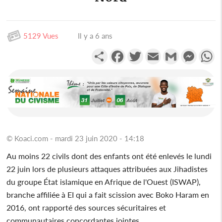
5129 Vues
Il y a 6 ans
Partager
Facebook
Twitter
Email
Gmail
Messen
W
© Koaci.com - mardi 23 juin 2020 - 14:18
Au moins 22 civils dont des enfants ont été enlevés le lundi
22 juin lors de plusieurs attaques attribuées aux Jihadistes
du groupe État islamique en Afrique de l'Ouest (ISWAP),
branche affiliée à EI qui a fait scission avec Boko Haram en
2016, ont rapporté des sources sécuritaires et
communautaires concordantes jointes.