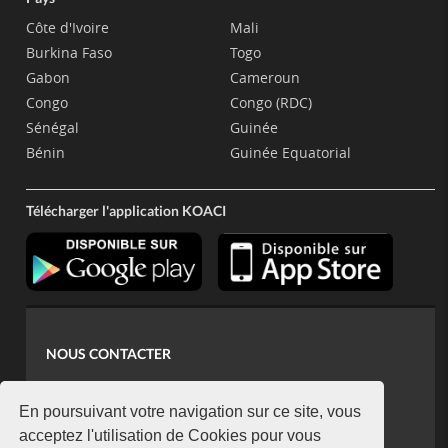
Côte d'Ivoire
Mali
Burkina Faso
Togo
Gabon
Cameroun
Congo
Congo (RDC)
Sénégal
Guinée
Bénin
Guinée Equatorial
Télécharger l'application KOACI
NOUS CONTACTER
contact@koaci.com
koaci@yahoo.fr
En poursuivant votre navigation sur ce site, vous
+225 07 08 85 52 93
acceptez l'utilisation de Cookies pour vous