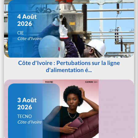
4 Août
2026
CIE
Côte d'Ivoire
Côte d'Ivoire : Pertubations sur la ligne
d'alimentation é...
3 Août
2026
TECNO
Côte d'Ivoire