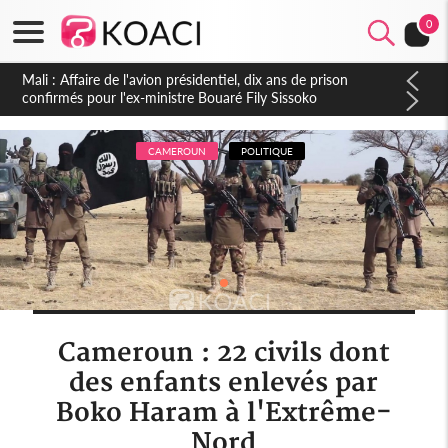
0
Nigeria : Le Togo et le Cameroun principaux acheteurs des
produits de la raffinerie Dangote en juillet
CAMEROUN
POLITIQUE
Cameroun : 22 civils dont
des enfants enlevés par
Boko Haram à l'Extrême-
Nord