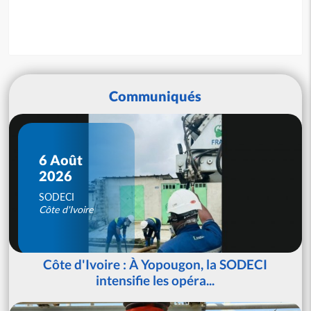
Communiqués
6 Août
2026
SODECI
Côte d'Ivoire
Côte d'Ivoire : À Yopougon, la SODECI
intensifie les opéra...