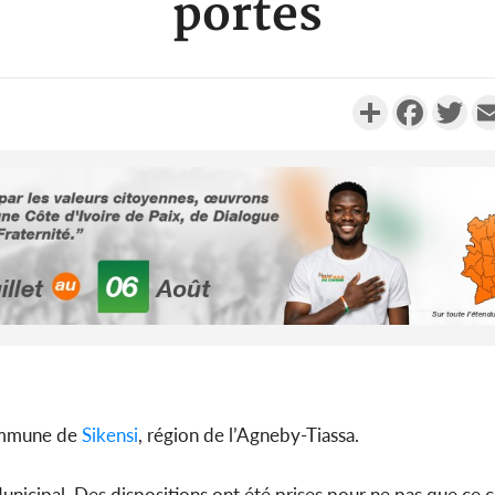
portes
Partager
Faceboo
Twi
Côte d'Ivo
franco-i
Dembélé 
Côte d'I
commune de
Sikensi
, région de l’Agneby-Tiassa.
tragiques
ayant fa
nicipal. Des dispositions ont été prises pour ne pas que ce ca