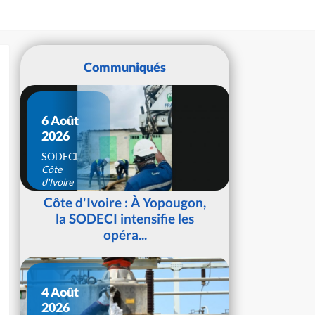
Communiqués
6 Août
2026
SODECI
Côte
d'Ivoire
Côte d'Ivoire : À Yopougon,
la SODECI intensifie les
opéra...
4 Août
2026