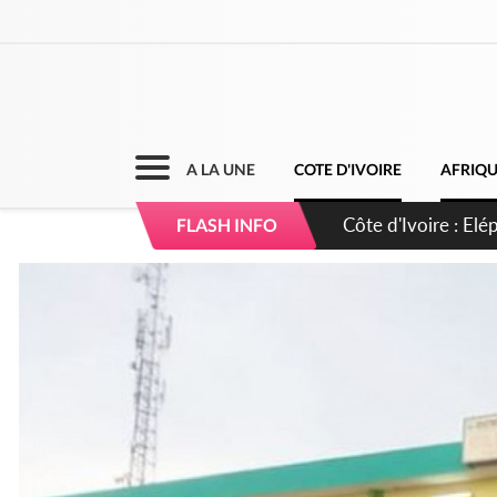
A LA UNE
COTE D'IVOIRE
AFRIQ
Cameroun : 5 comba
FLASH INFO