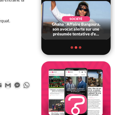
POLITIQUE
SOCIÉTÉ
équat.
 : 5 combattants
Ghana : Affaire Bangoura,
es neutralisés, le
son avocat alerte sur une
ément les rum...
présumée tentative d'e...
k
tter
Email
Gmail
Messenger
WhatsApp