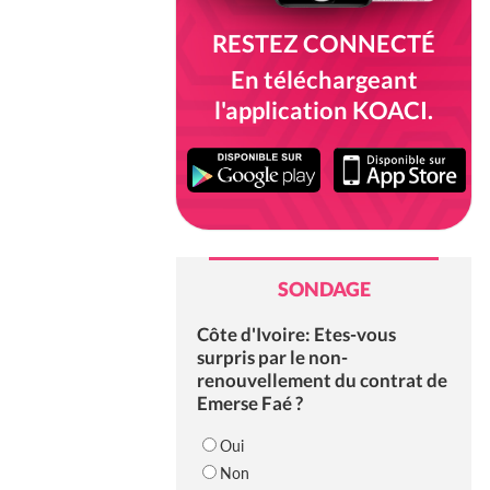
RESTEZ CONNECTÉ
En téléchargeant
l'application KOACI.
SONDAGE
Côte d'Ivoire: Etes-vous
surpris par le non-
renouvellement du contrat de
Emerse Faé ?
Oui
Non