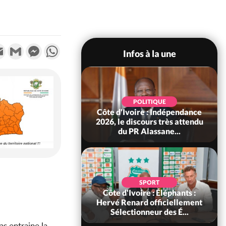
k
tter
Email
Gmail
Messenger
WhatsApp
Infos à la une
SPORT
POLITIQUE
ire : Eléphants, le
Côte d'Ivoire : Indépendance
voirien Siramana
2026, le discours très attendu
nommé adjoin...
du PR Alassane...
POLITIQUE
SPORT
voire : Violences
Côte d'Ivoire : Éléphants :
 à Kossandji (Mé)
Hervé Renard officiellement
it 03 morts, A...
Sélectionneur des É...
s entraine la