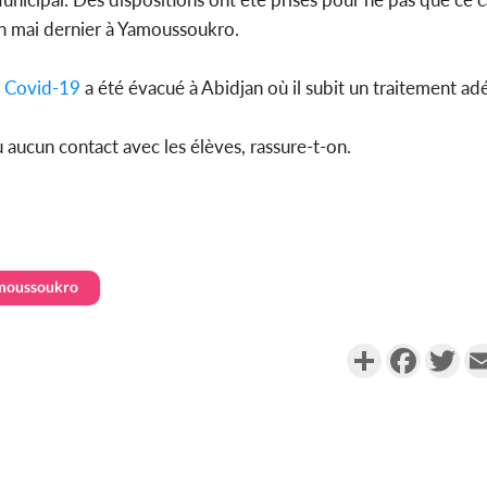
en mai dernier à Yamoussoukro.
a
Covid-19
a été évacué à Abidjan où il subit un traitement ad
Cameroun
séparatist
Mindef d
 aucun contact avec les élèves, rassure-t-on.
moussoukro
Partager
Faceboo
Twi