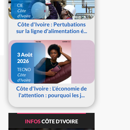
CIE
Côte
d'Ivoire
Côte d'Ivoire : Pertubations
sur la ligne d'alimentation é...
3 Août
2026
TECNO
Côte
d'Ivoire
Côte d'Ivoire : L'économie de
l'attention : pourquoi les j...
INFOS
CÔTE D'IVOIRE