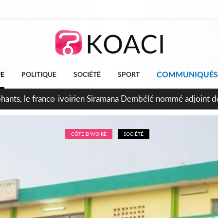
COMMUNIQUÉS
UE
POLITIQUE
SOCIÉTÉ
SPORT
ttants séparatistes neutralisés, le Mindef dément les rumeurs
CÔTE D'IVOIRE
SOCIÉTÉ