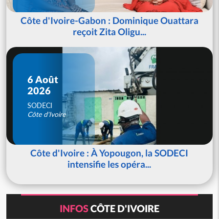
Côte d'Ivoire-Gabon : Dominique Ouattara
reçoit Zita Oligu...
6 Août
2026
SODECI
Côte d'Ivoire
Côte d'Ivoire : À Yopougon, la SODECI
intensifie les opéra...
INFOS
CÔTE D'IVOIRE