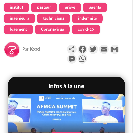
institut
pasteur
grève
agents
ingénieurs
techniciens
indemnité
logement
Coronavirus
covid-19
Partager
Facebook
Twitter
Email
Gmail
Par
Koaci
Messenger
WhatsApp
Infos à la une