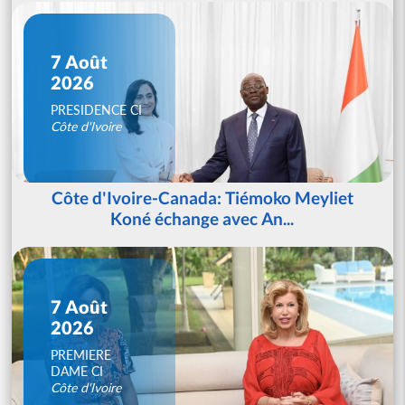
7 Août
2026
PRESIDENCE CI
Côte d'Ivoire
Côte d'Ivoire-Canada: Tiémoko Meyliet
Koné échange avec An...
7 Août
2026
PREMIERE
DAME CI
Côte d'Ivoire