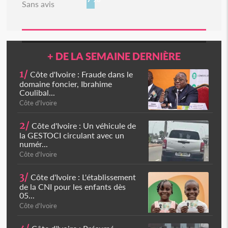
Sans avis
+ DE LA SEMAINE DERNIÈRE
1/
Côte d'Ivoire : Fraude dans le
domaine foncier, Ibrahime
Coulibal...
Côte d'Ivoire
2/
Côte d'Ivoire : Un véhicule de
la GESTOCI circulant avec un
numér...
Côte d'Ivoire
3/
Côte d'Ivoire : L'établissement
de la CNI pour les enfants dès
05...
Côte d'Ivoire