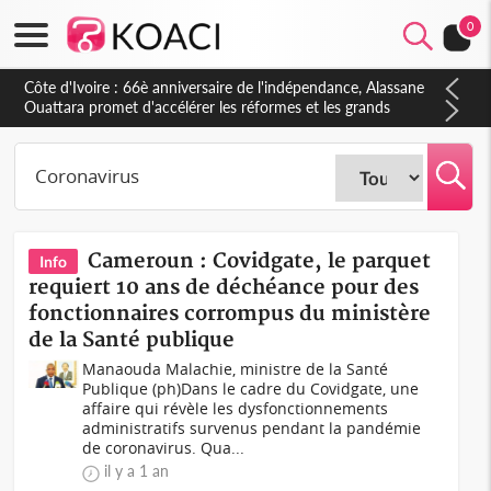
0
Côte d'Ivoire : À Abidjan, Amadou Oury Bah admire le modèle
ivoirien et veut s'en inspirer pour accélérer le développement
de la Guinée
Cameroun : Covidgate, le parquet
Info
requiert 10 ans de déchéance pour des
fonctionnaires corrompus du ministère
de la Santé publique
Manaouda Malachie, ministre de la Santé
Publique (ph)Dans le cadre du Covidgate, une
affaire qui révèle les dysfonctionnements
administratifs survenus pendant la pandémie
de coronavirus. Qua...
il y a 1 an