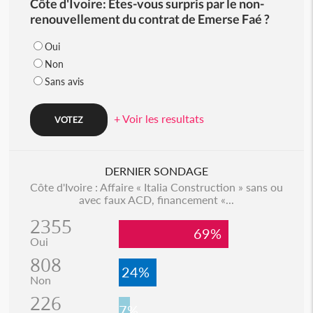
Côte d'Ivoire: Etes-vous surpris par le non-
renouvellement du contrat de Emerse Faé ?
Oui
Non
Sans avis
+ Voir les resultats
DERNIER SONDAGE
Côte d'Ivoire : Affaire « Italia Construction » sans ou
avec faux ACD, financement «...
2355
69%
Oui
808
24%
Non
226
7%