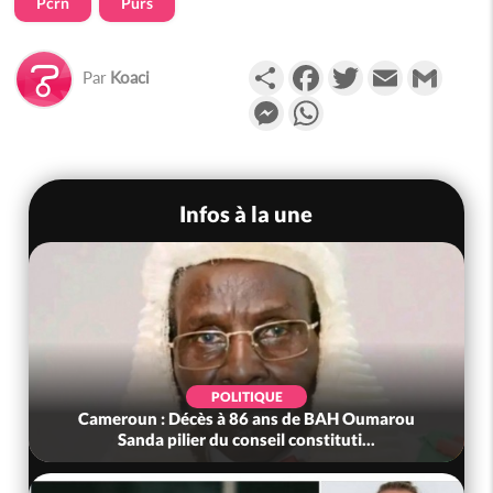
Pcrn
Purs
Partager
Facebook
Twitter
Email
Gmail
Par
Koaci
Messenger
WhatsApp
Infos à la une
POLITIQUE
Cameroun : Décès à 86 ans de BAH Oumarou
Sanda pilier du conseil constituti...