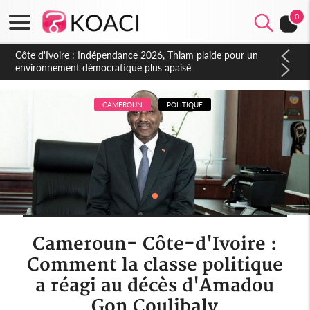
0
Côte d'Ivoire : Concours INFAS 2026, les convocations
seront disponibles à compter du samedi
CAMEROUN
POLITIQUE
Cameroun- Côte-d'Ivoire :
Comment la classe politique
a réagi au décès d'Amadou
Gon Coulibaly