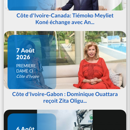
Côte d'Ivoire-Canada: Tiémoko Meyliet
Koné échange avec An...
7 Août
2026
PREMIERE
DAME CI
Côte d'Ivoire
Côte d'Ivoire-Gabon : Dominique Ouattara
reçoit Zita Oligu...
6 Août