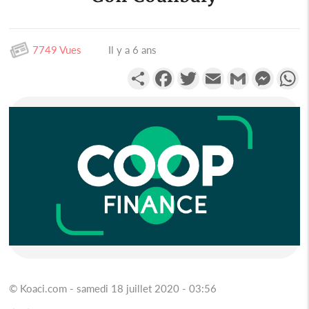
7749 Vues
Il y a 6 ans
Partager
Facebook
Twitter
Email
Gmail
Messen
W
© Koaci.com - samedi 18 juillet 2020 - 03:56