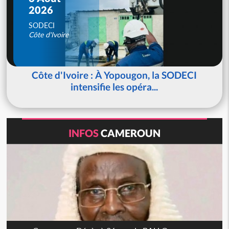
2026
SODECI
Côte d'Ivoire
Côte d'Ivoire : À Yopougon, la SODECI
intensifie les opéra...
INFOS
CAMEROUN