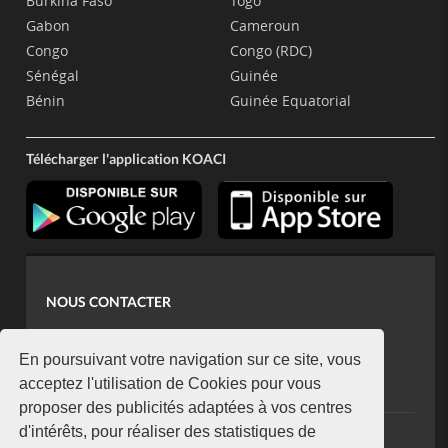
Burkina Faso
Togo
Gabon
Cameroun
Congo
Congo (RDC)
Sénégal
Guinée
Bénin
Guinée Equatorial
Télécharger l'application KOACI
NOUS CONTACTER
contact@koaci.com
koaci@yahoo.fr
En poursuivant votre navigation sur ce site, vous
+225 07 08 85 52 93
acceptez l'utilisation de Cookies pour vous
proposer des publicités adaptées à vos centres
d'intérêts, pour réaliser des statistiques de