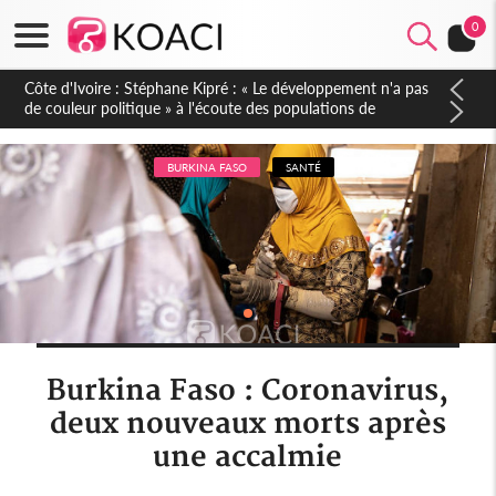
0
Mali : Les FAMa accueillent 254 anciens combattants issus de
groupes armés
BURKINA FASO
SANTÉ
Burkina Faso : Coronavirus,
deux nouveaux morts après
une accalmie