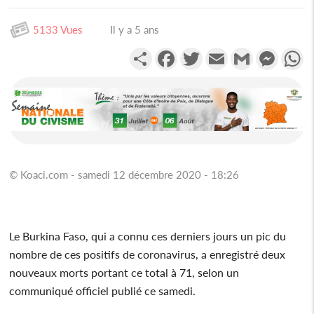
5133 Vues
Il y a 5 ans
Partager
Facebook
Twitter
Email
Gmail
Messen
W
© Koaci.com - samedi 12 décembre 2020 - 18:26
Le Burkina Faso, qui a connu ces derniers jours un pic du
nombre de ces positifs de coronavirus, a enregistré deux
nouveaux morts portant ce total à 71, selon un
communiqué officiel publié ce samedi.