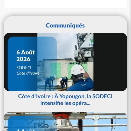
Communiqués
6 Août
2026
SODECI
Côte d'Ivoire
Côte d'Ivoire : À Yopougon, la SODECI
intensifie les opéra...