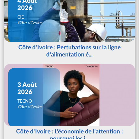
4 Août
2026
CIE
Côte d'Ivoire
Côte d'Ivoire : Pertubations sur la ligne
d'alimentation é...
3 Août
2026
TECNO
Côte d'Ivoire
Côte d'Ivoire : L'économie de l'attention :
pourquoi les j...