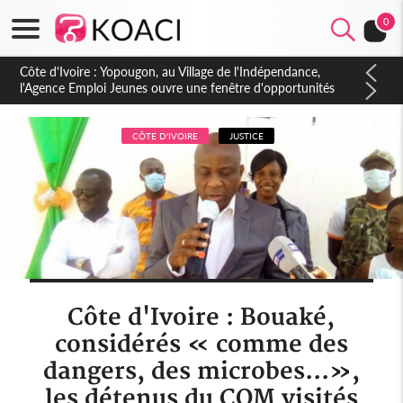
0
Côte d'Ivoire : CHU de Treichville, après la fronde, les agents
contractuels obtiennent un accord avec la direction sur les
arriérés du SMIG 2023
CÔTE D'IVOIRE
JUSTICE
Côte d'Ivoire : Bouaké,
considérés « comme des
dangers, des microbes...»,
les détenus du COM visités