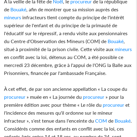
À la veille de la fête de
Noël
, le
procureur
de la république
de
Bouaké
, afin de montrer que sa mission auprès des
mineurs
infracteurs tient compte du principe de l'intérêt
supérieur de l'enfant et du principe de la primauté de
l'éducatif sur le répressif, a rendu visite aux pensionnaires
du Centre d'Observation des Mineurs (COM) de
Bouaké
,
situé à proximité de la prison civile. Cette visite aux
mineurs
en conflit avec la loi, détenus au COM, a été possible ce
mercredi 23 décembre, grâce à l'appui de l'ONG la Balle aux
Prisonniers, financée par l'ambassade Française.
À cet effet, de par son ancienne appellation « La coupe du
procureur
» muée en « La journée du
procureur
» pour la
première édition avec pour thème « Le rôle du
procureur
et
l'incidence des mesures qu'il ordonne sur le mineur
infracteur », s'est tenue dans l'enceinte du
COM
de
Bouaké
.
Considérés comme des enfants en conflit avec la loi, ces
enfants âgés entre 14 et 18 ans, au nombre de 34, sont