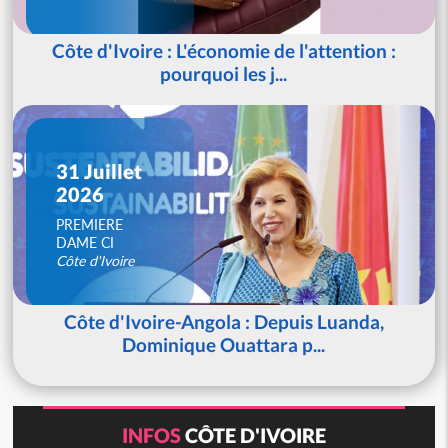
Côte d'Ivoire : L'économie de l'attention :
pourquoi les j...
31 Juillet
2026
PREMIERE
DAME CI
Côte d'Ivoire
Côte d'Ivoire-Angola : Depuis Luanda,
Dominique Ouattara p...
INFOS
CÔTE D'IVOIRE