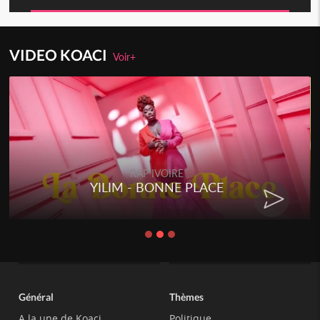
VIDEO KOACI
Voir+
RAP IVOIRE
YILIM - BONNE PLACE
Général
Thèmes
A la une de Koaci
Politique