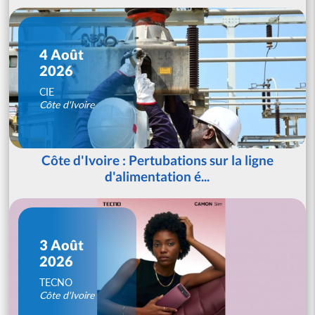
4 Août
2026
CIE
Côte d'Ivoire
Côte d'Ivoire : Pertubations sur la ligne
d'alimentation é...
3 Août
2026
TECNO
Côte d'Ivoire