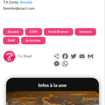
T.K.Emile,
Bouaké
tkemile@koaci.com
Bouaké
COM
Koné Braman
mineurs
Noël
procureur
Partager
Facebook
Twitter
Email
Gmail
Par
Koaci
Messenger
WhatsApp
Infos à la une