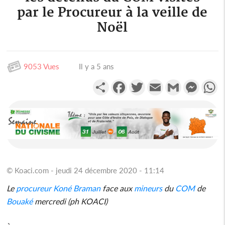
par le Procureur à la veille de
Noël
9053 Vues
Il y a 5 ans
Partager
Facebook
Twitter
Email
Gmail
Messen
W
© Koaci.com - jeudi 24 décembre 2020 - 11:14
Le
procureur
Koné Braman
face aux
mineurs
du
COM
de
Bouaké
mercredi (ph KOACI)