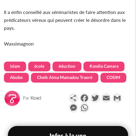
Il a enfin conseillé aux séminaristes de faire attention aux
prédicateurs véreux qui peuvent créer le désordre dans le
pays.
Wassimagnon
islam
école
éduction
Kandia Camara
Abobo
Cheik Aima Mamadou Traoré
COSIM
Partager
Facebook
Twitter
Email
Gmail
Par
Koaci
Messenger
WhatsApp
Infos à la une