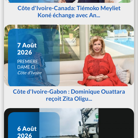
Côte d'Ivoire-Canada: Tiémoko Meyliet
Koné échange avec An...
7 Août
2026
PREMIERE
DAME CI
Côte d'Ivoire
Côte d'Ivoire-Gabon : Dominique Ouattara
reçoit Zita Oligu...
6 Août
2026