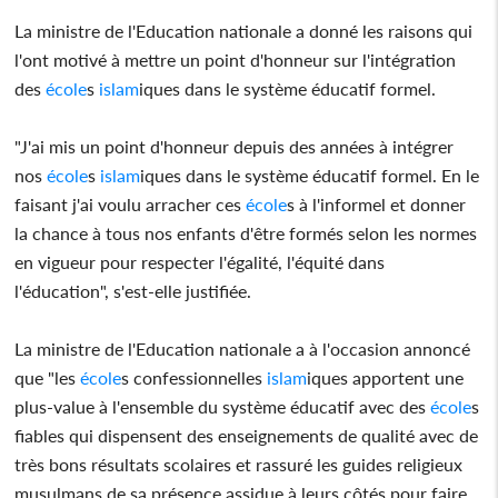
La ministre de l'Education nationale a donné les raisons qui
l'ont motivé à mettre un point d'honneur sur l'intégration
des
école
s
islam
iques dans le système éducatif formel.
"J'ai mis un point d'honneur depuis des années à intégrer
nos
école
s
islam
iques dans le système éducatif formel. En le
faisant j'ai voulu arracher ces
école
s à l'informel et donner
la chance à tous nos enfants d'être formés selon les normes
en vigueur pour respecter l'égalité, l'équité dans
l'éducation", s'est-elle justifiée.
La ministre de l'Education nationale a à l'occasion annoncé
que "les
école
s confessionnelles
islam
iques apportent une
plus-value à l'ensemble du système éducatif avec des
école
s
fiables qui dispensent des enseignements de qualité avec de
très bons résultats scolaires et rassuré les guides religieux
musulmans de sa présence assidue à leurs côtés pour faire