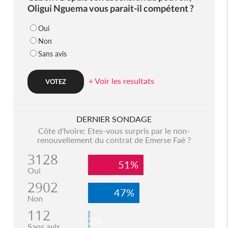
Oligui Nguema vous parait-il compétent ?
Oui
Non
Sans avis
+ Voir les resultats
DERNIER SONDAGE
Côte d'Ivoire: Etes-vous surpris par le non-
renouvellement du contrat de Emerse Faé ?
3128
51%
Oui
2902
47%
Non
112
2%
Sans avis