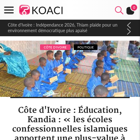
0
Côte d'Ivoire : Indépendance 2026, Thiam plaide pour un
environnement démocratique plus apaisé
CÔTE D'IVOIRE
POLITIQUE
Côte d'Ivoire : Éducation,
Kandia : « les écoles
confessionnelles islamiques
apportent une plus-value à