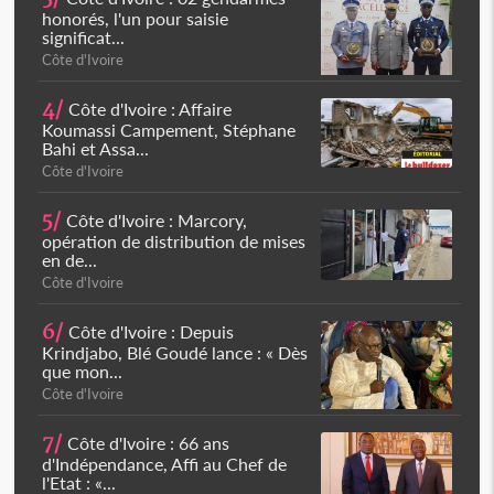
honorés, l'un pour saisie
significat...
Côte d'Ivoire
4/
Côte d'Ivoire : Affaire
Koumassi Campement, Stéphane
Bahi et Assa...
Côte d'Ivoire
5/
Côte d'Ivoire : Marcory,
opération de distribution de mises
en de...
Côte d'Ivoire
6/
Côte d'Ivoire : Depuis
Krindjabo, Blé Goudé lance : « Dès
que mon...
Côte d'Ivoire
7/
Côte d'Ivoire : 66 ans
d'Indépendance, Affi au Chef de
l'Etat : «...