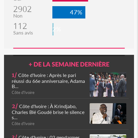
2902
47%
Non
112
2%
Sans avis
+ DE LA SEMAINE DERNIÈRE
1/
Côte d'Ivoire : Après le pari
réussi du 66e anniversaire, Adama
B...
Côte d'Ivoire
2/
Côte d'Ivoire : À Krindjabo,
Charles Blé Goudé brise le silence
s...
Côte d'Ivoire
3/
Côte d'Ivoire : 02 gendarmes