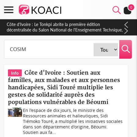
0
Côte d'Ivoire : PPA-CI, Gbagbo délègue une partie de ses
prérogatives de président à 05 cadres, vers sa retraite
politique ?
Côte d'Ivoire : Soutien aux
Info
familles, aux malades et aux personnes
handicapées, Sidi Touré multiplie les
gestes de solidarité auprès des
populations vulnérables de Béoumi
En l'espace de dix jours, le ministre des
Ressources animales et halieutiques, Sidi
Tiémoko Touré, a multiplié les initiatives sociales
dans son département d'origine, Béoumi.
Soutien aux fa...