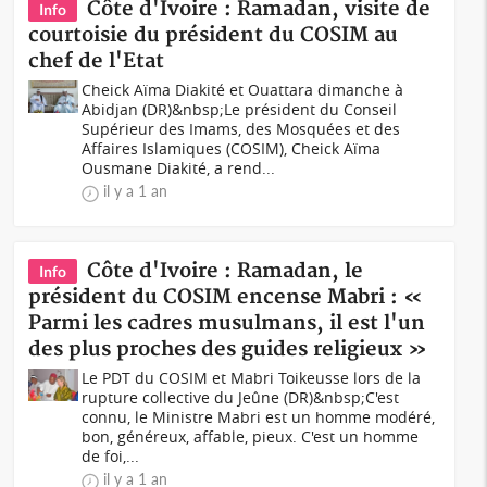
Côte d'Ivoire : Ramadan, visite de
Info
courtoisie du président du COSIM au
chef de l'Etat
Cheick Aïma Diakité et Ouattara dimanche à
Abidjan (DR)&nbsp;Le président du Conseil
Supérieur des Imams, des Mosquées et des
Affaires Islamiques (COSIM), Cheick Aïma
Ousmane Diakité, a rend...
il y a 1 an
Côte d'Ivoire : Ramadan, le
Info
président du COSIM encense Mabri : «
Parmi les cadres musulmans, il est l'un
des plus proches des guides religieux »
Le PDT du COSIM et Mabri Toikeusse lors de la
rupture collective du Jeûne (DR)&nbsp;C'est
connu, le Ministre Mabri est un homme modéré,
bon, généreux, affable, pieux. C'est un homme
de foi,...
il y a 1 an