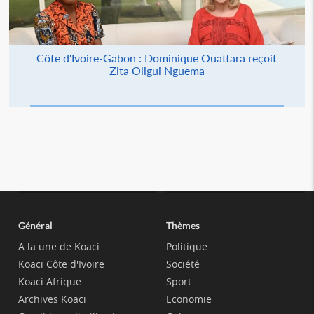
Côte d'Ivoire-Gabon : Dominique Ouattara reçoit
Zita Oligui Nguema
Général
Thèmes
A la une de Koaci
Politique
Koaci Côte d'Ivoire
Société
Koaci Afrique
Sport
Archives Koaci
Economie