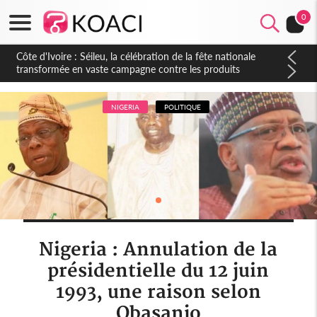
0
Côte d'Ivoire : Séileu, la célébration de la fête nationale
transformée en vaste campagne contre les produits
dépigmentants dangereux
NIGERIA
POLITIQUE
Nigeria : Annulation de la
présidentielle du 12 juin
1993, une raison selon
Obasanjo