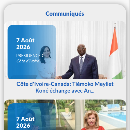
Communiqués
7 Août
2026
PRESIDENCE CI
Côte d'Ivoire
Côte d'Ivoire-Canada: Tiémoko Meyliet
Koné échange avec An...
7 Août
2026