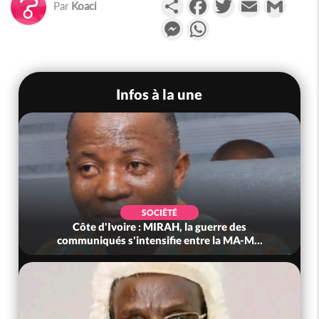
Partager
Facebook
Twitter
Email
Gmail
Par
Koaci
Messenger
WhatsApp
Infos à la une
SOCIÉTÉ
Côte d'Ivoire : MIRAH, la guerre des
communiqués s'intensifie entre la MA-M...