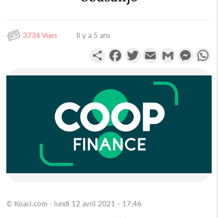
3736 Vues
Il y a 5 ans
Partager
Facebook
Twitter
Email
Gmail
Messen
W
© Koaci.com - lundi 12 avril 2021 - 17:46