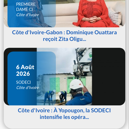
PREMIERE
DAME CI
Côte d'Ivoire
Côte d'Ivoire-Gabon : Dominique Ouattara
reçoit Zita Oligu...
6 Août
2026
SODECI
Côte d'Ivoire
Côte d'Ivoire : À Yopougon, la SODECI
intensifie les opéra...