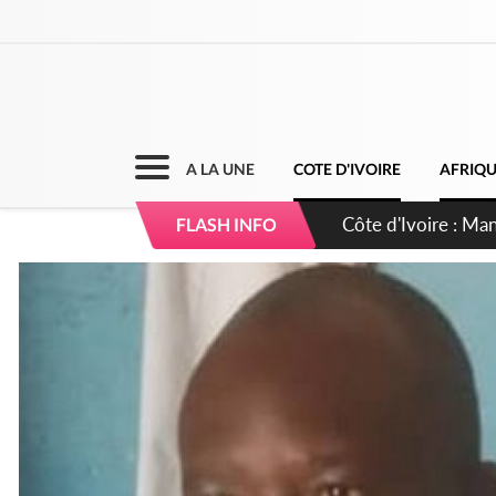
A LA UNE
COTE D'IVOIRE
AFRIQ
Côte d'Ivoire : Séi
FLASH INFO
dépigmentants da