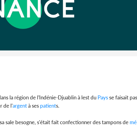
Côte 
anni
l'Indépend
Dé
dans la région de l'Indénie-Djuablin à lest du
Pays
se faisait pa
 de l'
argent
à ses
patient
s.
sa sale besogne, s'était fait confectionner des tampons de
mé