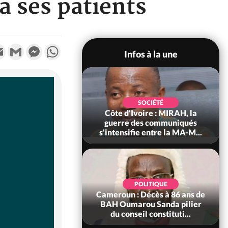
 à ses patients
k
tter
Email
Gmail
Messenger
WhatsApp
Infos à la une
SOCIÉTÉ
SOCIÉTÉ
voire : Man, deux
Côte d'Ivoire : MIRAH, la
périssent dans un
guerre des communiqués
incendie
s'intensifie entre la MA-M...
SOCIÉTÉ
POLITIQUE
ire : Daloa, il tue
Cameroun : Décès à 86 ans de
ègue et cache 38
BAH Oumarou Sanda pilier
s dans une fo...
du conseil constituti...