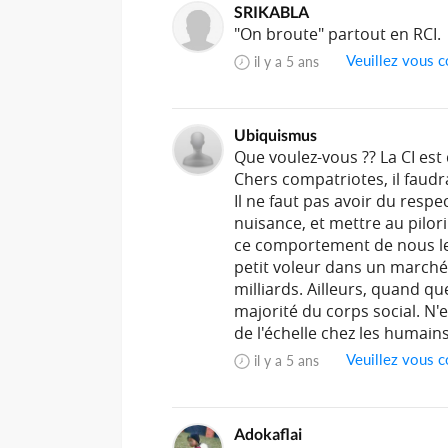
SRIKABLA
"On broute" partout en RCI.
Veuillez vous c
il y a 5 ans
Ubiquismus
Que voulez-vous ?? La CI es
Chers compatriotes, il faudr
Il ne faut pas avoir du resp
nuisance, et mettre au pilori
ce comportement de nous le
petit voleur dans un marché
milliards. Ailleurs, quand qu
majorité du corps social. N
de l'échelle chez les humains
Veuillez vous c
il y a 5 ans
Adokaflai