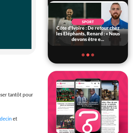
POLITIQUE
d'Ivoire : 66e
SPORT
versaire de
Côte d'Ivoire : De retour chez
ance, les Forces de
les Eléphants, Renard : « Nous
fense e...
devons être e...
sser tantôt pour
decin
et