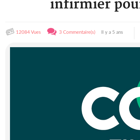
infirmier pour
12084 Vues
3 Commentaire(s)
Il y a 5 ans