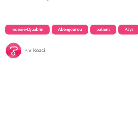
Indénié-Djuablin
Abengourou
patient
Pays
Par
Koaci