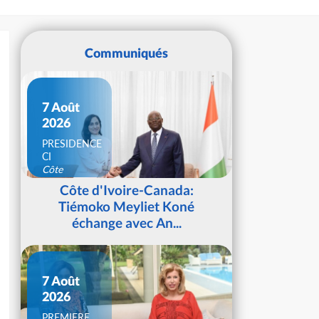
Communiqués
7 Août
2026
PRESIDENCE
CI
Côte
d'Ivoire
Côte d'Ivoire-Canada:
Tiémoko Meyliet Koné
échange avec An...
7 Août
2026
PREMIERE