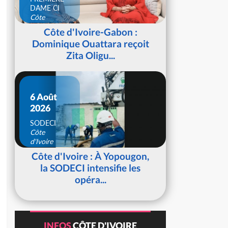
DAME CI
Côte
d'Ivoire
Côte d'Ivoire-Gabon :
Dominique Ouattara reçoit
Zita Oligu...
6 Août
2026
SODECI
Côte
d'Ivoire
Côte d'Ivoire : À Yopougon,
la SODECI intensifie les
opéra...
INFOS
CÔTE D'IVOIRE