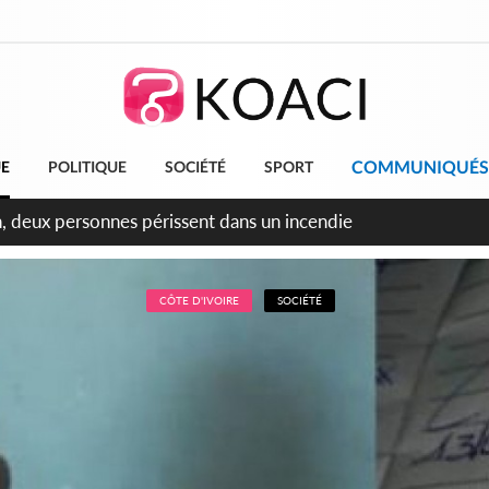
COMMUNIQUÉS
UE
POLITIQUE
SOCIÉTÉ
SPORT
leu, la célébration de la fête nationale transformée en vaste 
ngereux
CÔTE D'IVOIRE
SOCIÉTÉ