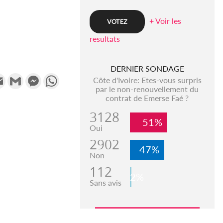
+ Voir les
resultats
DERNIER SONDAGE
k
tter
Email
Gmail
Messenger
WhatsApp
Côte d'Ivoire: Etes-vous surpris
par le non-renouvellement du
contrat de Emerse Faé ?
3128
51%
Oui
2902
47%
Non
112
2%
Sans avis