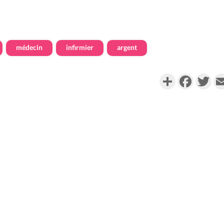
médecin
infirmier
argent
Partager
Faceboo
Twi