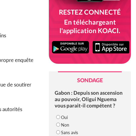
RESTEZ CONNECTÉ
En téléchargeant
l'application KOACI.
ains
 propre enquête
SONDAGE
ue de soutirer
Gabon : Depuis son ascension
au pouvoir, Oligui Nguema
vous parait-il compétent ?
s autorités
Oui
Non
Sans avis