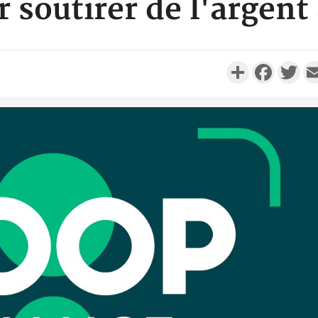
 soutirer de l'argent
Partager
Faceboo
Twi
Côte d'I
personnes 
Côte d'Ivo
son coll
million