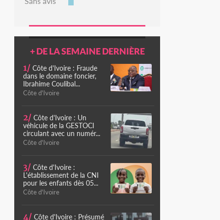
Sans avis
+ DE LA SEMAINE DERNIÈRE
1/
Côte d'Ivoire : Fraude
dans le domaine foncier,
Ibrahime Coulibal...
Côte d'Ivoire
2/
Côte d'Ivoire : Un
véhicule de la GESTOCI
circulant avec un numér...
Côte d'Ivoire
3/
Côte d'Ivoire :
L'établissement de la CNI
pour les enfants dès 05...
Côte d'Ivoire
4/
Côte d'Ivoire : Présumé