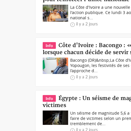
La Côte d'Ivoire a une nouvelle
l'action publique. Ce lundi 3 a
national s...
il y a 2 jours
Côte d'Ivoire : Bacongo :
Info
lorsque chacun décide de servir
Bacongo (DR)&nbsp;La Côte d’I
Yopougon, les festivités de s
l’approche d...
il y a 2 jours
Égypte : Un séisme de magn
Info
victimes
Un séisme de magnitude 5,6 a f
faire de victimes selon un pre
tremblement de...
il y a 2 jours