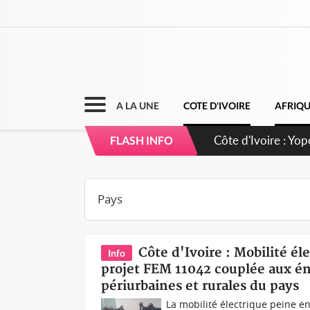
A LA UNE
COTE D'IVOIRE
AFRIQ
Côte d'Ivoire : CH
FLASH INFO
direction sur les
Côte d'Ivoire : Mobilité él
Info
projet FEM 11042 couplée aux én
périurbaines et rurales du pays
La mobilité électrique peine e