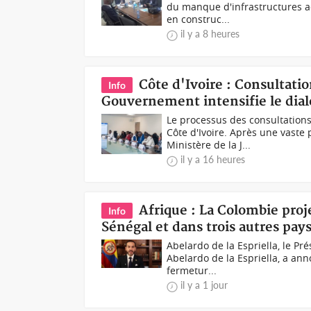
du manque d'infrastructures a
en construc...
il y a 8 heures
Côte d'Ivoire : Consultatio
Info
Gouvernement intensifie le dial
Le processus des consultations
Côte d'Ivoire. Après une vaste 
Ministère de la J...
il y a 16 heures
Afrique : La Colombie pro
Info
Sénégal et dans trois autres pay
Abelardo de la Espriella, le Pr
Abelardo de la Espriella, a an
fermetur...
il y a 1 jour