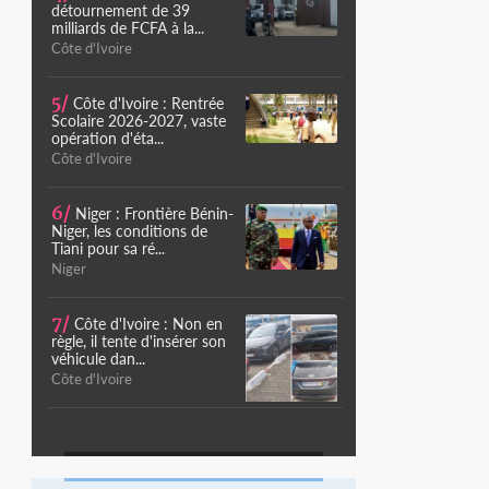
détournement de 39
milliards de FCFA à la...
Côte d'Ivoire
5/
Côte d'Ivoire : Rentrée
Scolaire 2026-2027, vaste
opération d'éta...
Côte d'Ivoire
6/
Niger : Frontière Bénin-
Niger, les conditions de
Tiani pour sa ré...
Niger
7/
Côte d'Ivoire : Non en
règle, il tente d'insérer son
véhicule dan...
Côte d'Ivoire