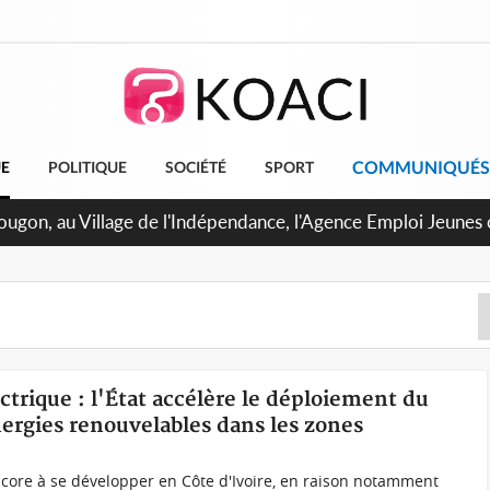
COMMUNIQUÉS
UE
POLITIQUE
SOCIÉTÉ
SPORT
U de Treichville, après la fronde, les agents contractuels obt
 arriérés du SMIG 2023
ectrique : l'État accélère le déploiement du
ergies renouvelables dans les zones
ncore à se développer en Côte d'Ivoire, en raison notamment