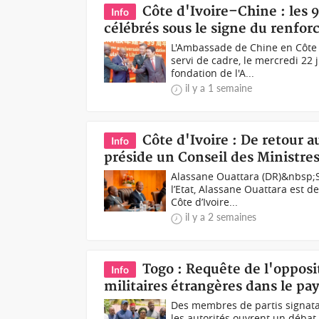
Côte d'Ivoire–Chine : les 
Info
célébrés sous le signe du renfor
L'Ambassade de Chine en Côte 
servi de cadre, le mercredi 22 j
fondation de l'A...
il y a 1 semaine
Côte d'Ivoire : De retour a
Info
préside un Conseil des Ministre
Alassane Ouattara (DR)&nbsp;S
l’Etat, Alassane Ouattara est 
Côte d’Ivoire...
il y a 2 semaines
Togo : Requête de l'oppos
Info
militaires étrangères dans le pa
Des membres de partis signatai
les autorités ouvrent un débat 