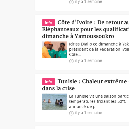
il y a 1 semaine
Côte d'Ivoire : De retour a
Info
Eléphanteaux pour les qualifica
dimanche à Yamoussoukro
Idriss Diallo ce dimanche à Ya
président de la Fédération Ivoir
Côte...
il y a 1 semaine
Tunisie : Chaleur extrême 
Info
dans la crise
La Tunisie vit une saison parti
températures frôlant les 50°C. L
annoncé de p...
il y a 1 semaine