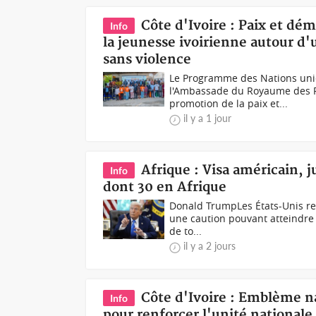
Côte d'Ivoire : Paix et dé
Info
la jeunesse ivoirienne autour d'
sans violence
Le Programme des Nations unie
l'Ambassade du Royaume des Pay
promotion de la paix et...
il y a 1 jour
Afrique : Visa américain, 
Info
dont 30 en Afrique
Donald TrumpLes États-Unis re
une caution pouvant atteindre 2
de to...
il y a 2 jours
Côte d'Ivoire : Emblème n
Info
pour renforcer l'unité nationale