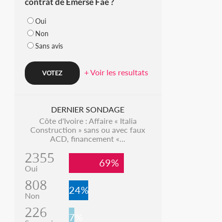
contrat de Emerse Faé ?
Oui
Non
Sans avis
+ Voir les resultats
DERNIER SONDAGE
Côte d'Ivoire : Affaire « Italia
Construction » sans ou avec faux
ACD, financement «...
2355
69%
Oui
808
24%
Non
226
7%