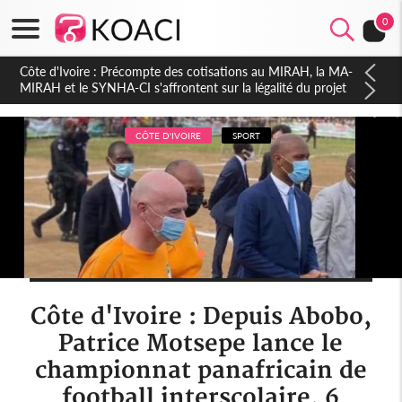
0
Côte d'Ivoire : Indépendance 2026, Thiam plaide pour un
environnement démocratique plus apaisé
CÔTE D'IVOIRE
SPORT
Côte d'Ivoire : Depuis Abobo,
Patrice Motsepe lance le
championnat panafricain de
football interscolaire, 6