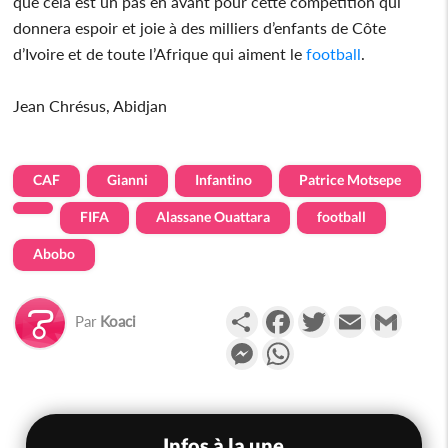
que cela est un pas en avant pour cette compétition qui
donnera espoir et joie à des milliers d’enfants de Côte
d’Ivoire et de toute l’Afrique qui aiment le
football
.
Jean Chrésus, Abidjan
CAF
Gianni
Infantino
Patrice Motsepe
FIFA
Alassane Ouattara
football
Abobo
Partager
Facebook
Twitter
Email
Gmail
Par
Koaci
Messenger
WhatsApp
Infos à la une