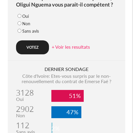
Oligui Nguema vous parait-il compétent ?
Oui
Non
Sans avis
+ Voir les resultats
DERNIER SONDAGE
Côte d'Ivoire: Etes-vous surpris par le non-
renouvellement du contrat de Emerse Faé ?
3128
51%
Oui
2902
47%
Non
112
2%
Sans avis