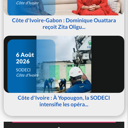
Côte d'Ivoire
Côte d'Ivoire-Gabon : Dominique Ouattara
reçoit Zita Oligu...
6 Août
2026
SODECI
Côte d'Ivoire
Côte d'Ivoire : À Yopougon, la SODECI
intensifie les opéra...