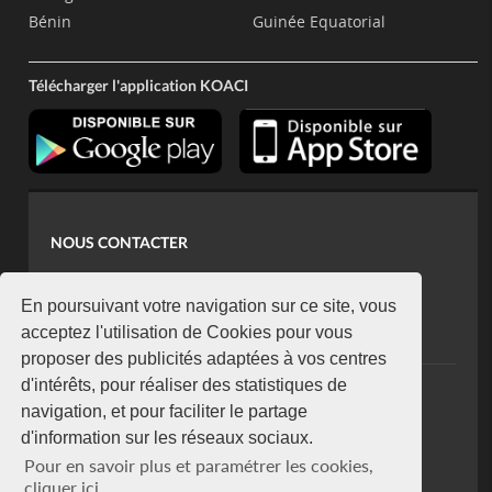
Bénin
Guinée Equatorial
Télécharger l'application KOACI
NOUS CONTACTER
contact@koaci.com
koaci@yahoo.fr
En poursuivant votre navigation sur ce site, vous
+225 07 08 85 52 93
acceptez l'utilisation de Cookies pour vous
proposer des publicités adaptées à vos centres
d'intérêts, pour réaliser des statistiques de
NEWSLETTER
navigation, et pour faciliter le partage
Restez connecté via notre newsletter
d'information sur les réseaux sociaux.
S'abonner
Pour en savoir plus et paramétrer les cookies,
Se désabonner
cliquer ici