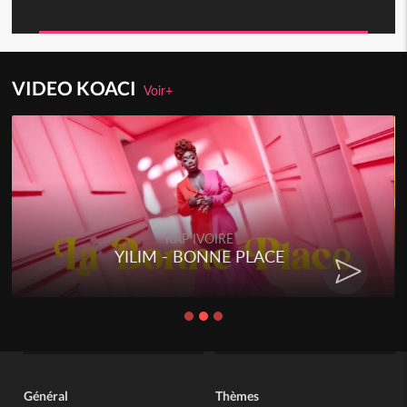
VIDEO KOACI
Voir+
RAP IVOIRE
YILIM - BONNE PLACE
Général
Thèmes