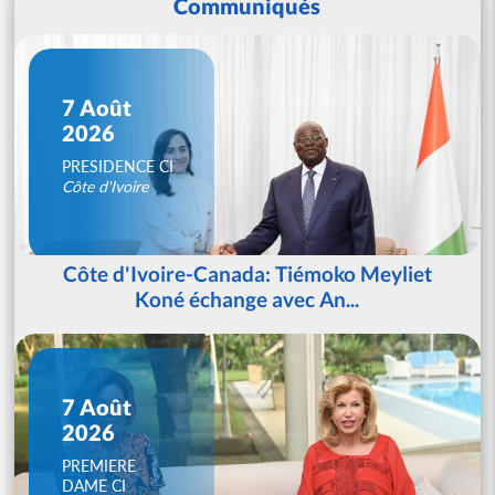
Communiqués
7 Août
2026
PRESIDENCE CI
Côte d'Ivoire
Côte d'Ivoire-Canada: Tiémoko Meyliet
Koné échange avec An...
7 Août
2026
PREMIERE
DAME CI