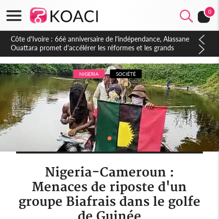
0
Côte d'Ivoire : À Abidjan, Amadou Oury Bah admire le modèle
ivoirien et veut s'en inspirer pour accélérer le développement
de la Guinée
NIGERIA
SOCIÉTÉ
Nigeria-Cameroun :
Menaces de riposte d'un
groupe Biafrais dans le golfe
de Guinée