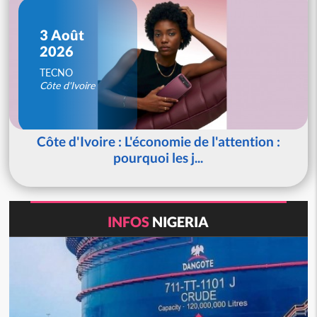
3 Août
2026
TECNO
Côte d'Ivoire
Côte d'Ivoire : L'économie de l'attention :
pourquoi les j...
INFOS
NIGERIA