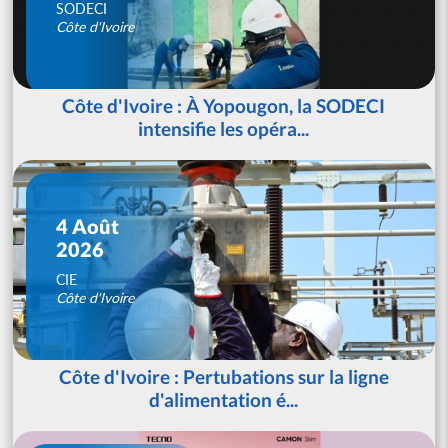
SODECI
Côte d'Ivoire
Côte d'Ivoire : À Yopougon, la SODECI
intensifie les opéra...
4 Août
2026
CIE
Côte d'Ivoire
Côte d'Ivoire : Pertubations sur la ligne
d'alimentation é...