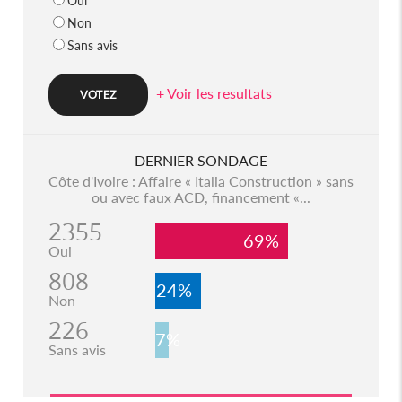
Oui
Non
Sans avis
+ Voir les resultats
DERNIER SONDAGE
Côte d'Ivoire : Affaire « Italia Construction » sans
ou avec faux ACD, financement «...
2355
69%
Oui
808
24%
Non
226
7%
Sans avis