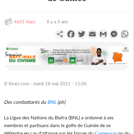
4601 Vues
Il y a 5 ans
Partager
Facebook
Twitter
Email
Gmail
Messen
W
© Koaci.com - mardi 18 mai 2021 - 11:06
Des combattants du
BNL
(ph)
La Ligue des Nations du Biafra (BNL) a ordonné à ses
membres et partisans dans le golfe de Guinée de se
défendre en cas d'attaque par les forces du
Cameroun
ou du