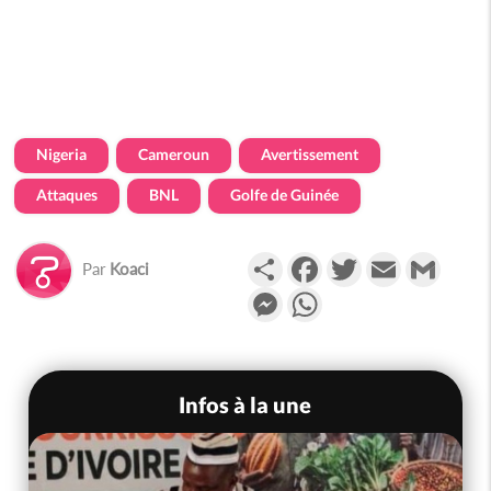
Nigeria
Cameroun
Avertissement
Attaques
BNL
Golfe de Guinée
Partager
Facebook
Twitter
Email
Gmail
Par
Koaci
Messenger
WhatsApp
Infos à la une