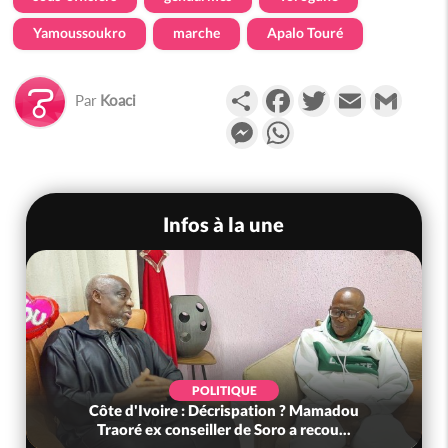
Yamoussoukro
marche
Apalo Touré
Partager
Facebook
Twitter
Email
Gmail
Par
Koaci
Messenger
WhatsApp
Infos à la une
POLITIQUE
Côte d'Ivoire : Décrispation ? Mamadou
Traoré ex conseiller de Soro a recou...