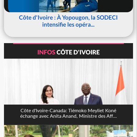
Côte d'Ivoire : À Yopougon, la SODECI
intensifie les opéra...
INFOS
CÔTE D'IVOIRE
Côte d'Ivoire-Canada: Tiémoko Meyliet Koné
échange avec Anita Anand, Ministre des Aff...