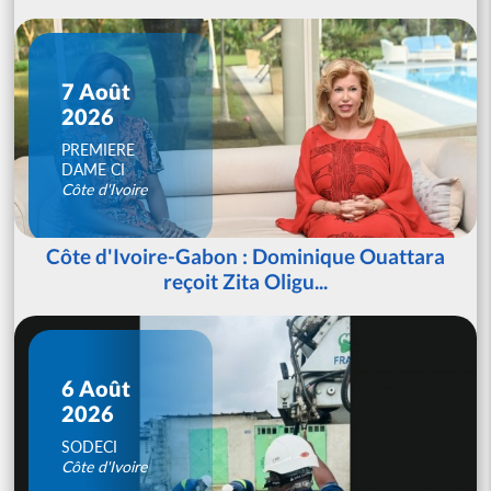
7 Août
2026
PREMIERE
DAME CI
Côte d'Ivoire
Côte d'Ivoire-Gabon : Dominique Ouattara
reçoit Zita Oligu...
6 Août
2026
SODECI
Côte d'Ivoire