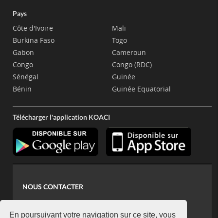
Pays
Côte d'Ivoire
Mali
Burkina Faso
Togo
Gabon
Cameroun
Congo
Congo (RDC)
Sénégal
Guinée
Bénin
Guinée Equatorial
Télécharger l'application KOACI
NOUS CONTACTER
contact@koaci.com
koaci@yahoo.fr
En poursuivant votre navigation sur ce site, vous