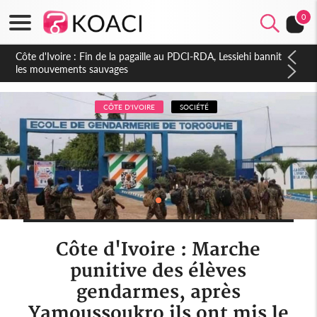
0
Côte d'Ivoire : Ouattara promet des sanctions contre les
déguerpissements illégaux
CÔTE D'IVOIRE
SOCIÉTÉ
Côte d'Ivoire : Marche
punitive des élèves
gendarmes, après
Yamoussoukro ils ont mis le