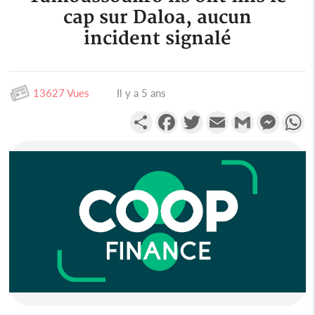
cap sur Daloa, aucun
incident signalé
13627 Vues
Il y a 5 ans
Partager
Facebook
Twitter
Email
Gmail
Messen
W