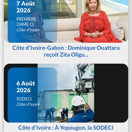
7 Août
2026
PREMIERE
DAME CI
Côte d'Ivoire
Côte d'Ivoire-Gabon : Dominique Ouattara
reçoit Zita Oligu...
6 Août
2026
SODECI
Côte d'Ivoire
Côte d'Ivoire : À Yopougon, la SODECI