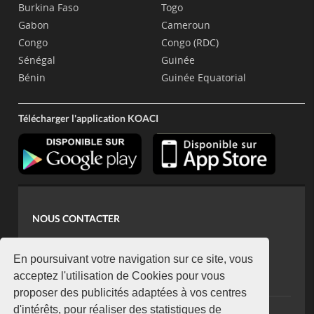
Burkina Faso
Togo
Gabon
Cameroun
Congo
Congo (RDC)
Sénégal
Guinée
Bénin
Guinée Equatorial
Télécharger l'application KOACI
NOUS CONTACTER
contact@koaci.com
koaci@yahoo.fr
En poursuivant votre navigation sur ce site, vous
+225 07 08 85 52 93
acceptez l'utilisation de Cookies pour vous
proposer des publicités adaptées à vos centres
d'intérêts, pour réaliser des statistiques de