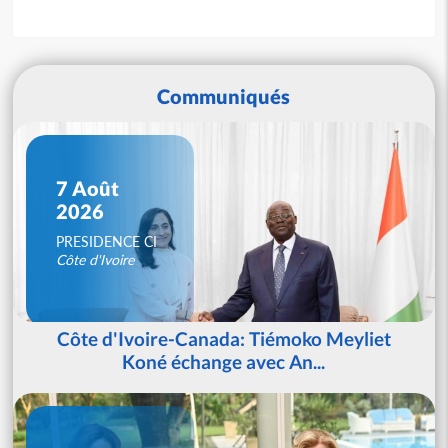
Communiqués
7 Août
2026
PRESIDENCE CI
Côte d'Ivoire
Côte d'Ivoire-Canada: Tiémoko Meyliet
Koné échange avec An...