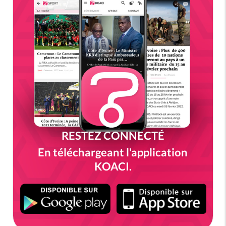
RESTEZ CONNECTÉ
En téléchargeant l'application
KOACI.