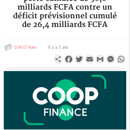
milliards FCFA contre un
déficit prévisionnel cumulé
de 26,4 milliards FCFA
10455 Vues
Il y a 5 ans
Partager
Facebook
Twitter
Email
Gmail
Messen
W