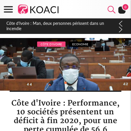
0
Côte d'Ivoire : Séileu, la célébration de la fête nationale
transformée en vaste campagne contre les produits
dépigmentants dangereux
CÔTE D'IVOIRE
ECONOMIE
Côte d'Ivoire : Performance,
10 sociétés présentent un
déficit à fin 2020, pour une
perte cumulée de 56,6