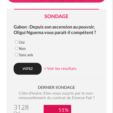
SONDAGE
Gabon : Depuis son ascension au pouvoir,
Oligui Nguema vous parait-il compétent ?
Oui
Non
Sans avis
+ Voir les resultats
DERNIER SONDAGE
Côte d'Ivoire: Etes-vous surpris par le non-
renouvellement du contrat de Emerse Faé ?
3128
51%
Oui