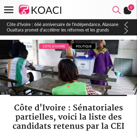
0
Côte d'Ivoire : À Abidjan, Amadou Oury Bah admire le modèle
ivoirien et veut s'en inspirer pour accélérer le développement
de la Guinée
CÔTE D'IVOIRE
POLITIQUE
Côte d'Ivoire : Sénatoriales
partielles, voici la liste des
candidats retenus par la CEI