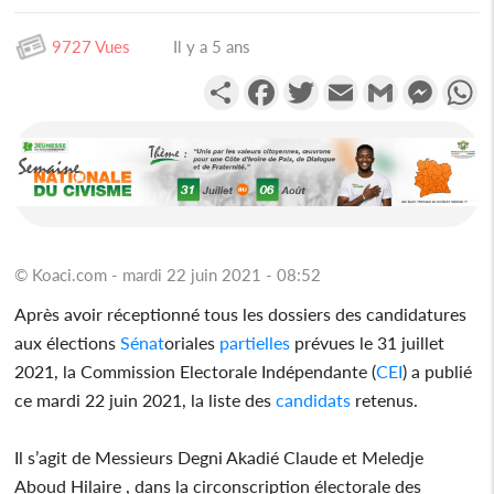
9727 Vues
Il y a 5 ans
Partager
Facebook
Twitter
Email
Gmail
Messen
W
© Koaci.com - mardi 22 juin 2021 - 08:52
Après avoir réceptionné tous les dossiers des candidatures
aux élections
Sénat
oriales
partielles
prévues le 31 juillet
2021, la Commission Electorale Indépendante (
CEI
) a publié
ce mardi 22 juin 2021, la liste des
candidats
retenus.
Il s’agit de Messieurs Degni Akadié Claude et Meledje
Aboud Hilaire , dans la circonscription électorale des