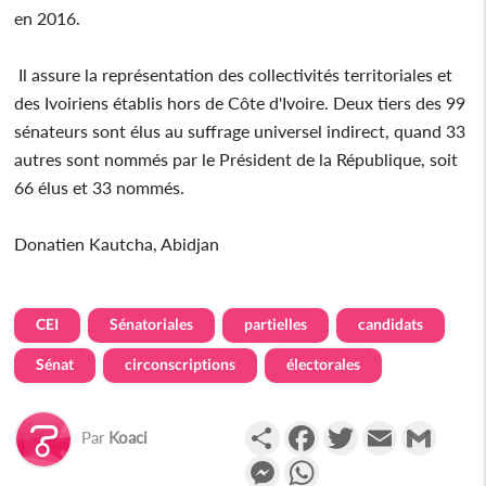
en 2016.
Il assure la représentation des collectivités territoriales et
des Ivoiriens établis hors de Côte d'Ivoire. Deux tiers des 99
sénateurs sont élus au suffrage universel indirect, quand 33
autres sont nommés par le Président de la République, soit
66 élus et 33 nommés.
Donatien Kautcha, Abidjan
CEI
Sénatoriales
partielles
candidats
Sénat
circonscriptions
électorales
Partager
Facebook
Twitter
Email
Gmail
Par
Koaci
Messenger
WhatsApp