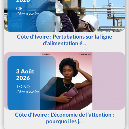
CIE
Côte d'Ivoire
Côte d'Ivoire : Pertubations sur la ligne
d'alimentation é...
3 Août
2026
TECNO
Côte d'Ivoire
Côte d'Ivoire : L'économie de l'attention :
pourquoi les j...