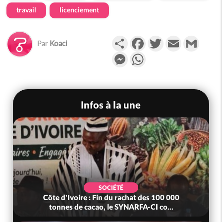
travail
licenciement
Partager
Facebook
Twitter
Email
Gmail
Par
Koaci
Messenger
WhatsApp
Infos à la une
SOCIÉTÉ
Côte d'Ivoire : Fin du rachat des 100 000
tonnes de cacao, le SYNARFA-CI co...