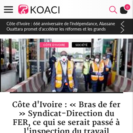
0
Côte d'Ivoire : À Abidjan, Amadou Oury Bah admire le modèle
ivoirien et veut s'en inspirer pour accélérer le développement
de la Guinée
CÔTE D'IVOIRE
SOCIÉTÉ
Côte d'Ivoire : « Bras de fer
» Syndicat-Direction du
FER, ce qui se serait passé à
l'inspection du travail