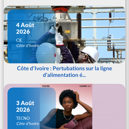
4 Août
2026
CIE
Côte d'Ivoire
Côte d'Ivoire : Pertubations sur la ligne
d'alimentation é...
3 Août
2026
TECNO
Côte d'Ivoire