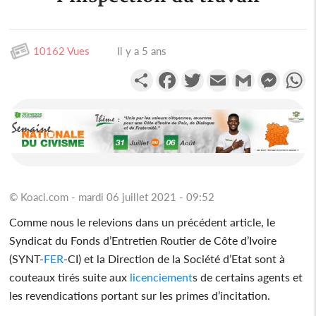
10162 Vues
Il y a 5 ans
Partager
Facebook
Twitter
Email
Gmail
Messen
W
© Koaci.com - mardi 06 juillet 2021 - 09:52
Comme nous le relevions dans un précédent article, le
Syndicat du Fonds d’Entretien Routier de Côte d’Ivoire
(SYNT-
FER
-CI) et la Direction de la Société d’Etat sont à
couteaux tirés suite aux
licenciement
s de certains agents et
les revendications portant sur les primes d’incitation.