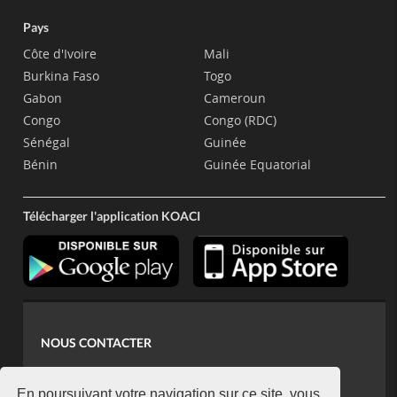
Pays
Côte d'Ivoire
Mali
Burkina Faso
Togo
Gabon
Cameroun
Congo
Congo (RDC)
Sénégal
Guinée
Bénin
Guinée Equatorial
Télécharger l'application KOACI
NOUS CONTACTER
contact@koaci.com
En poursuivant votre navigation sur ce site, vous