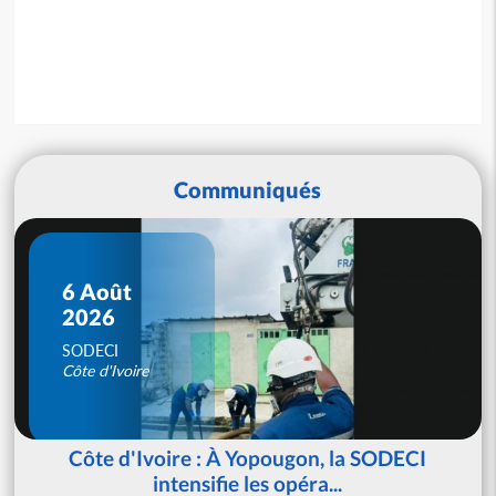
Communiqués
6 Août
2026
SODECI
Côte d'Ivoire
Côte d'Ivoire : À Yopougon, la SODECI
intensifie les opéra...