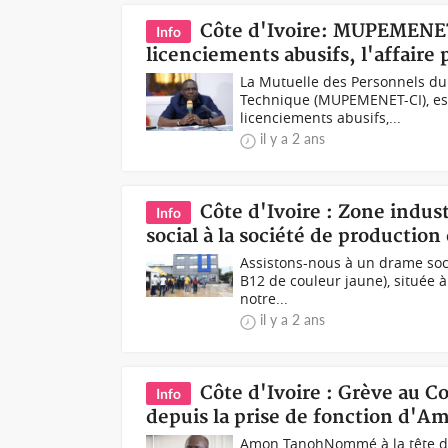
Côte d'Ivoire: MUPEMENET-
Info
licenciements abusifs, l'affaire 
La Mutuelle des Personnels du 
Technique (MUPEMENET-CI), es
licenciements abusifs,...
il y a 2 ans
Côte d'Ivoire : Zone indu
Info
social à la société de productio
Assistons-nous à un drame socia
B12 de couleur jaune), située 
notre...
il y a 2 ans
Côte d'Ivoire : Grève au C
Info
depuis la prise de fonction d'
Amon TanohNommé à la tête du 