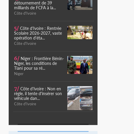
détournement de 39
milliards de FCFA à la...
Côte d'Ivoire
5/
Côte d'Ivoire : Rentrée
Scolaire 2026-2027, vaste
opération d'éta...
Côte d'Ivoire
6/
Niger : Frontière Bénin-
Niger, les conditions de
Tiani pour sa ré...
Niger
7/
Côte d'Ivoire : Non en
règle, il tente d'insérer son
véhicule dan...
Côte d'Ivoire