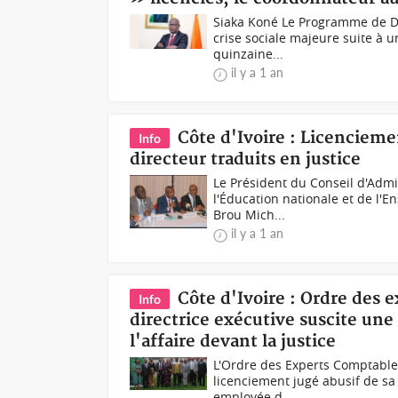
Siaka Koné Le Programme de Dé
crise sociale majeure suite à 
quinzaine...
il y a 1 an
Côte d'Ivoire : Licencieme
Info
directeur traduits en justice
Le Président du Conseil d'Admi
l'Éducation nationale et de l'
Brou Mich...
il y a 1 an
Côte d'Ivoire : Ordre des 
Info
directrice exécutive suscite une
l'affaire devant la justice
L'Ordre des Experts Comptables
licenciement jugé abusif de sa
employée d...