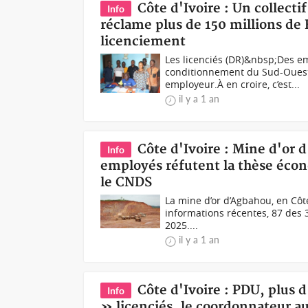
Côte d'Ivoire : Un collecti
Info
réclame plus de 150 millions de
licenciement
Les licenciés (DR)&nbsp;Des em
conditionnement du Sud-Ouest
employeur.À en croire, c’est...
il y a 1 an
Côte d'Ivoire : Mine d'or
Info
employés réfutent la thèse écon
le CNDS
La mine d’or d’Agbahou, en Côte
informations récentes, 87 des 3
2025....
il y a 1 an
Côte d'Ivoire : PDU, plus
Info
» licenciés, le coordonnateur au