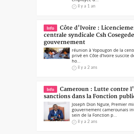
il y a 1 an
Côte d'Ivoire : Licenciemen
Info
centrale syndicale Csh Cosegedep
gouvernement
réunion à Yopougon de la centr
privé en Côte d’Ivoire suscite 
ho...
il y a 2 ans
Cameroun : Lutte contre l
Info
sanctions dans la Fonction publ
Joseph Dion Ngute, Premier mi
gouvernement camerounais inte
sein de la Fonction p...
il y a 2 ans