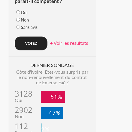
parait-il compétent ?
Oui
Non
Sans avis
+ Voir les resultats
DERNIER SONDAGE
Côte d'Ivoire: Etes-vous surpris par
le non-renouvellement du contrat
de Emerse Faé ?
3128
51%
Oui
2902
47%
Non
112
2%