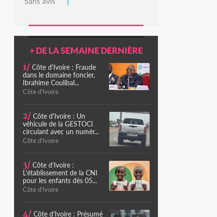
Sans avis
+ DE LA SEMAINE DERNIÈRE
1/
Côte d'Ivoire : Fraude
dans le domaine foncier,
Ibrahime Coulibal...
Côte d'Ivoire
2/
Côte d'Ivoire : Un
véhicule de la GESTOCI
circulant avec un numér...
Côte d'Ivoire
3/
Côte d'Ivoire :
L'établissement de la CNI
pour les enfants dès 05...
Côte d'Ivoire
4/
Côte d'Ivoire : Présumé