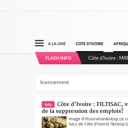
A LA UNE
COTE D'IVOIRE
AFRIQ
Côte d'Ivoire : 
FLASH INFO
Côte d'Ivoire : FILTISAC, v
Info
de la suppression des emplois?
Image d'illustration&nbsp;Le cie
Sacs de Côte d'Ivoire) ?&nbsp;