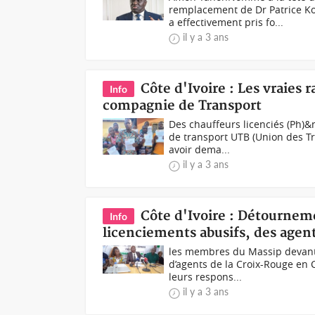
remplacement de Dr Patrice Ko
a effectivement pris fo...
il y a 3 ans
Côte d'Ivoire : Les vraies
Info
compagnie de Transport
Des chauffeurs licenciés (Ph)&
de transport UTB (Union des Tr
avoir dema...
il y a 3 ans
Côte d'Ivoire : Détournem
Info
licenciements abusifs, des agent
les membres du Massip devant 
d’agents de la Croix-Rouge en 
leurs respons...
il y a 3 ans