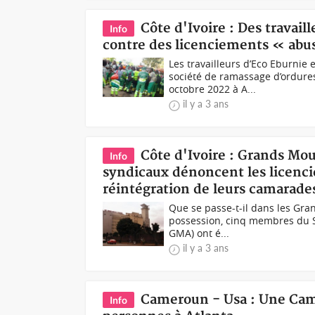
Côte d'Ivoire : Des travail
Info
contre des licenciements « abu
Les travailleurs d’Eco Eburnie
société de ramassage d’ordur
octobre 2022 à A...
il y a 3 ans
Côte d'Ivoire : Grands Mo
Info
syndicaux dénoncent les licenci
réintégration de leurs camarade
Que se passe-t-il dans les Gra
possession, cinq membres du S
GMA) ont é...
il y a 3 ans
Cameroun - Usa : Une Cam
Info