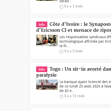
serait...
il y a 1 mois
Côte d'Ivoire : le Synapos
Info
d'Ericsson CI et menace de ripo
Les responsables syndicaux (Ph 
technologique affichée par Eri
la fil...
il y a 3 mois
Togo : Un sit-in avorté da
Info
paralysie
La banque ayant licencié des e
de ce lundi 25 août 2025 à l’a
de 42 e...
il y a 11 mois