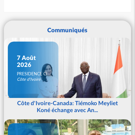
Communiqués
7 Août
2026
PRESIDENCE CI
Côte d'Ivoire
Côte d'Ivoire-Canada: Tiémoko Meyliet
Koné échange avec An...