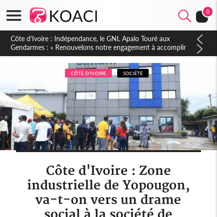
0
Sierra Leone : Un projet de réforme constitutionnelle en
gestation, points clés des amendements, un exclu d'avance
CÔTE D'IVOIRE
SOCIÉTÉ
Côte d'Ivoire : Zone
industrielle de Yopougon,
va-t-on vers un drame
social à la société de