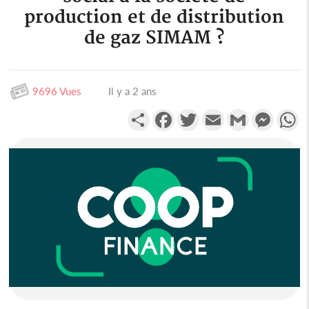
production et de distribution
de gaz SIMAM ?
9696 Vues
Il y a 2 ans
Partager
Facebook
Twitter
Email
Gmail
Messen
W