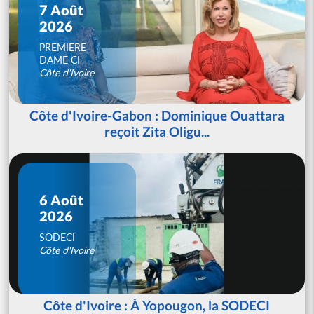
7 Août
2026
PREMIERE
DAME CI
Côte d'Ivoire
Côte d'Ivoire-Gabon : Dominique Ouattara
reçoit Zita Oligu...
6 Août
2026
SODECI
Côte d'Ivoire
Côte d'Ivoire : À Yopougon, la SODECI