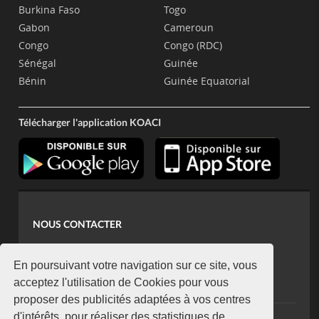
Burkina Faso
Togo
Gabon
Cameroun
Congo
Congo (RDC)
Sénégal
Guinée
Bénin
Guinée Equatorial
Télécharger l'application KOACI
NOUS CONTACTER
contact@koaci.com
koaci@yahoo.fr
En poursuivant votre navigation sur ce site, vous
+225 07 08 85 52 93
acceptez l'utilisation de Cookies pour vous
proposer des publicités adaptées à vos centres
d'intérêts, pour réaliser des statistiques de