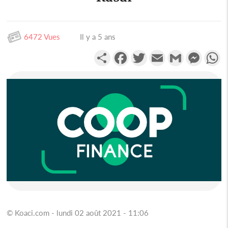
6472 Vues
Il y a 5 ans
Partager
Facebook
Twitter
Email
Gmail
Messen
W
© Koaci.com - lundi 02 août 2021 - 11:06