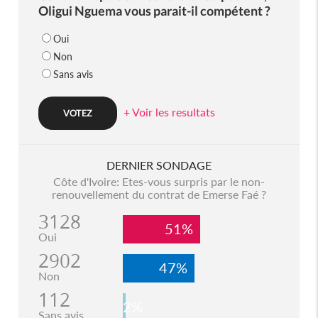
Oligui Nguema vous parait-il compétent ?
Oui
Non
Sans avis
+ Voir les resultats
DERNIER SONDAGE
Côte d'Ivoire: Etes-vous surpris par le non-
renouvellement du contrat de Emerse Faé ?
3128
51%
Oui
2902
47%
Non
112
2%
Sans avis