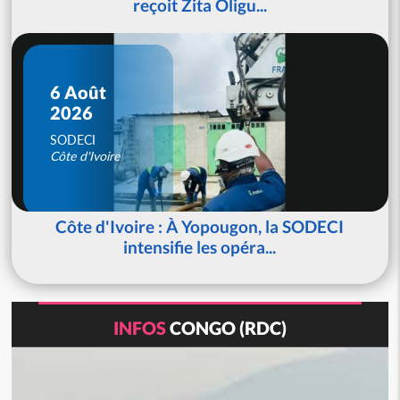
reçoit Zita Oligu...
6 Août
2026
SODECI
Côte d'Ivoire
Côte d'Ivoire : À Yopougon, la SODECI
intensifie les opéra...
INFOS
CONGO (RDC)