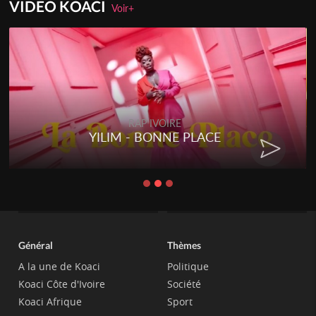
VIDEO KOACI
Voir+
RAP IVOIRE
YILIM - BONNE PLACE
Général
Thèmes
A la une de Koaci
Politique
Koaci Côte d'Ivoire
Société
Koaci Afrique
Sport