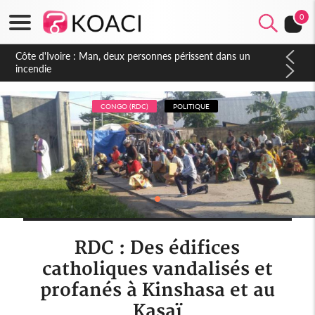
0
Côte d'Ivoire : Séileu, la célébration de la fête nationale
transformée en vaste campagne contre les produits
dépigmentants dangereux
CONGO (RDC)
POLITIQUE
RDC : Des édifices
catholiques vandalisés et
profanés à Kinshasa et au
Kasaï