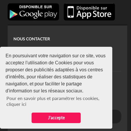
NOUS CONTACTER
contact@koaci.com
koaci@yahoo.fr
En poursuivant votre navigation sur ce site, vous
+225 07 08 85 52 93
acceptez l'utilisation de Cookies pour vous
proposer des publicités adaptées à vos centres
d'intérêts, pour réaliser des statistiques de
NEWSLETTER
navigation, et pour faciliter le partage
Restez connecté via notre newsletter
d'information sur les réseaux sociaux.
S'abonner
Pour en savoir plus et paramétrer les cookies,
Se désabonner
cliquer ici
J'accepte