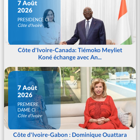
7 Août
2026
PRESIDENCE CI
Côte d'Ivoire
Côte d'Ivoire-Canada: Tiémoko Meyliet
Koné échange avec An...
7 Août
2026
PREMIERE
DAME CI
Côte d'Ivoire
Côte d'Ivoire-Gabon : Dominique Ouattara