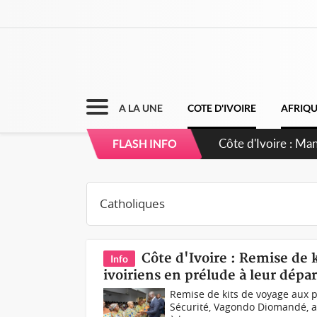
A LA UNE
COTE D'IVOIRE
AFRIQ
Côte d'Ivoire : Sé
FLASH INFO
dépigmentants d
Côte d'Ivoire : Remise de 
Info
ivoiriens en prélude à leur dépar
Remise de kits de voyage aux pè
Sécurité, Vagondo Diomandé, a p