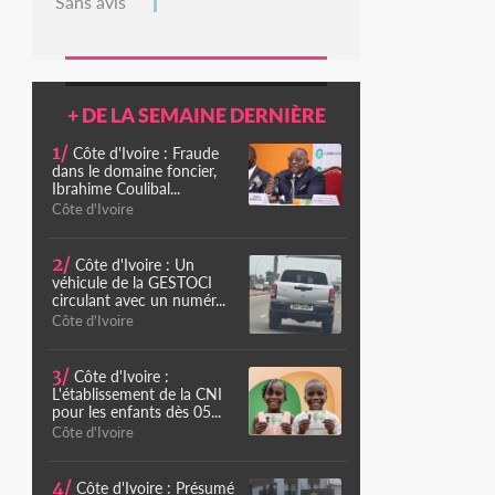
Sans avis
+ DE LA SEMAINE DERNIÈRE
1/
Côte d'Ivoire : Fraude
dans le domaine foncier,
Ibrahime Coulibal...
Côte d'Ivoire
2/
Côte d'Ivoire : Un
véhicule de la GESTOCI
circulant avec un numér...
Côte d'Ivoire
3/
Côte d'Ivoire :
L'établissement de la CNI
pour les enfants dès 05...
Côte d'Ivoire
4/
Côte d'Ivoire : Présumé