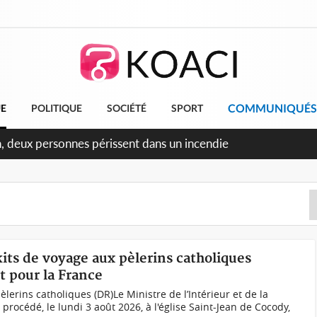
COMMUNIQUÉS
UE
POLITIQUE
SOCIÉTÉ
SPORT
ileu, la célébration de la fête nationale transformée en vaste
angereux
kits de voyage aux pèlerins catholiques
t pour la France
lerins catholiques (DR)Le Ministre de l’Intérieur et de la
rocédé, le lundi 3 août 2026, à l'église Saint-Jean de Cocody,