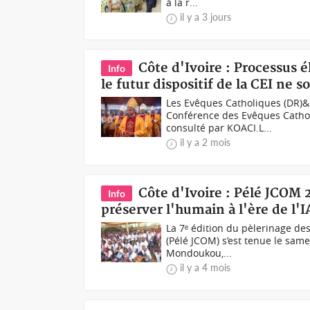
à la r...
il y a 3 jours
Côte d'Ivoire : Processus 
Info
le futur dispositif de la CEI ne so
Les Evêques Catholiques (DR)&
Conférence des Evêques Cathol
consulté par KOACI.L...
il y a 2 mois
Côte d'Ivoire : Pélé JCOM 2
Info
préserver l'humain à l'ère de l'I
La 7ᵉ édition du pèlerinage de
(Pélé JCOM) s’est tenue le sam
Mondoukou,...
il y a 4 mois