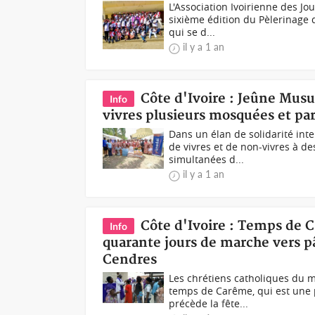
L'Association Ivoirienne des J
sixième édition du Pèlerinage
qui se d...
il y a 1 an
Côte d'Ivoire : Jeûne Mu
Info
vivres plusieurs mosquées et par
Dans un élan de solidarité inte
de vivres et de non-vivres à de
simultanées d...
il y a 1 an
Côte d'Ivoire : Temps de 
Info
quarante jours de marche vers pâ
Cendres
Les chrétiens catholiques du m
temps de Carême, qui est une p
précède la fête...