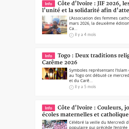
Côte d'Ivoire : JIF 2026, 
Info
l'unité et la solidarité afin d'a
L’Association des femmes cathol
mars 2026, la deuxième édition 
Ca...
il y a 4 mois
Togo : Deux traditions rel
Info
Carême 2026
Symboles représentant l’Islam 
au Togo ont débuté ce mercred
et du Carê...
il y a 5 mois
Côte d'Ivoire : Couleurs, jo
Info
écoles maternelles et catholique
Célébré la veille du Mercredi d
populaire qui précède l’entrée