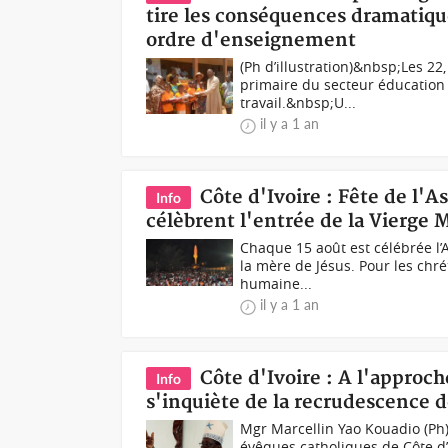
tire les conséquences dramatique
ordre d'enseignement
(Ph d’illustration)&nbsp;Les 22
primaire du secteur éducation 
travail.&nbsp;U...
il y a 1 an
Côte d'Ivoire : Fête de l'
Info
célèbrent l'entrée de la Vierge M
Chaque 15 août est célébrée l’A
la mère de Jésus. Pour les chr
humaine...
il y a 1 an
Côte d'Ivoire : A l'approc
Info
s'inquiète de la recrudescence 
Mgr Marcellin Yao Kouadio (Ph
évêques catholiques de Côte d’I