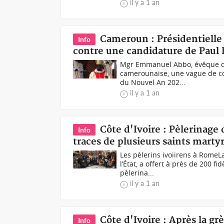
il y a 1 an
Cameroun : Présidentielle 
Info
contre une candidature de Paul 
Mgr Emmanuel Abbo, évêque de 
camerounaise, une vague de co
du Nouvel An 202...
il y a 1 an
Côte d'Ivoire : Pèlerinage 
Info
traces de plusieurs saints martyrs
Les pèlerins ivoiirens à RomeLa
l’État, a offert à près de 200 f
pèlerina...
il y a 1 an
Côte d'Ivoire : Après la g
Info