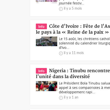
journée festiv...
il y a 5 mois
Côte d'Ivoire : Fête de l'
Info
le pays à la « Reine de la paix »
Le 15 août, les chrétiens cath
solennité du calendrier liturgi
d’Ivo...
il y a 11 mois
Nigeria : Tinubu rencontre
Info
l'unité dans la diversité
Le Président Bola Tinubu salua
appel à ses compatriotes à mett
développement rapi...
il y a 1 an