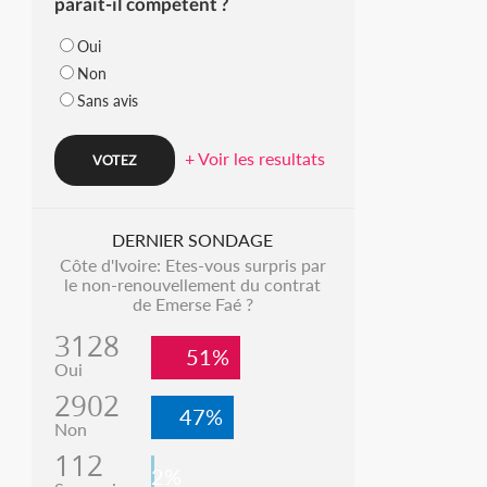
parait-il compétent ?
Oui
Non
Sans avis
+ Voir les resultats
DERNIER SONDAGE
Côte d'Ivoire: Etes-vous surpris par
le non-renouvellement du contrat
de Emerse Faé ?
3128
51%
Oui
2902
47%
Non
112
2%