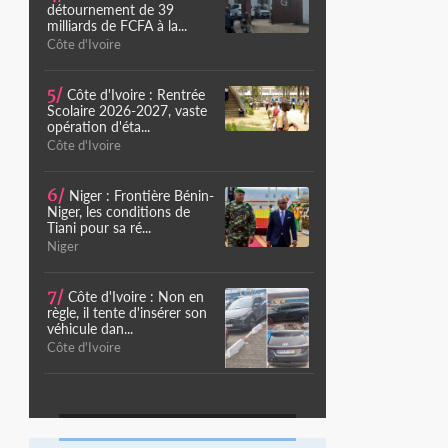
détournement de 39
milliards de FCFA à la...
Côte d'Ivoire
5/
Côte d'Ivoire : Rentrée
Scolaire 2026-2027, vaste
opération d'éta...
Côte d'Ivoire
6/
Niger : Frontière Bénin-
Niger, les conditions de
Tiani pour sa ré...
Niger
7/
Côte d'Ivoire : Non en
règle, il tente d'insérer son
véhicule dan...
Côte d'Ivoire