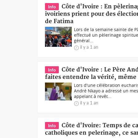
Côte d'Ivoire : En pèlerina
Info
ivoiriens prient pour des électi
de Fatima
Lors de la semaine sainte de P
effectué un pèlerinage spiritue
général...
il y a 1 an
Côte d'Ivoire : Le Père An
Info
faites entendre la vérité, même
Lors d'une célébration euchari
André Nkayo a adressé un mess
appelant à revêt...
il y a 1 an
Côte d'Ivoire: Temps de c
Info
catholiques en pelerinage, ce s