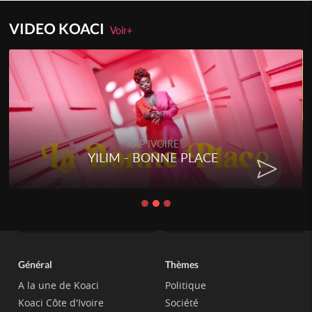
VIDEO KOACI
Voir+
RAP IVOIRE
RENARD BARAKISSA - DOS DE
CHAT
Général
Thèmes
A la une de Koaci
Politique
Koaci Côte d'Ivoire
Société