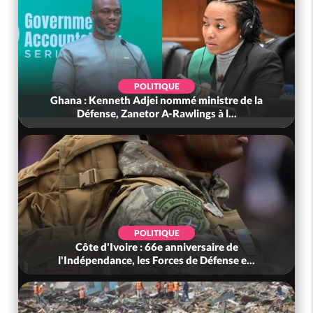
POLITIQUE
Cameroun : Décès à 86 ans de BAH Oumarou
Sanda pilier du conseil constituti...
SPORT
Côte d'Ivoire : De retour chez les Eléphants,
Renard : « Nous devons être e...