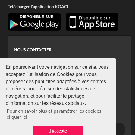
Télécharger l'application KOACI
NOUS CONTACTER
contact@koaci.com
koaci@yahoo.fr
En poursuivant votre navigation sur ce site, vous
+225 07 08 85 52 93
acceptez l'utilisation de Cookies pour vous
proposer des publicités adaptées à vos centres
d'intérêts, pour réaliser des statistiques de
NEWSLETTER
navigation, et pour faciliter le partage
Restez connecté via notre newsletter
d'information sur les réseaux sociaux.
S'abonner
Pour en savoir plus et paramétrer les cookies,
Se désabonner
cliquer ici
J'accepte