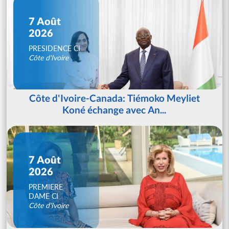
7 Août
2026
PRESIDENCE CI
Côte d'Ivoire
Côte d'Ivoire-Canada: Tiémoko Meyliet
Koné échange avec An...
7 Août
2026
PREMIERE
DAME CI
Côte d'Ivoire