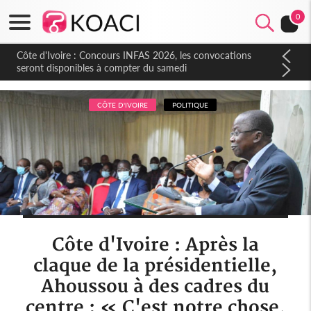
0
Côte d'Ivoire : Concours INFAS 2026, les convocations
seront disponibles à compter du samedi
CÔTE D'IVOIRE
POLITIQUE
Côte d'Ivoire : Après la
claque de la présidentielle,
Ahoussou à des cadres du
centre : « C'est notre chose,