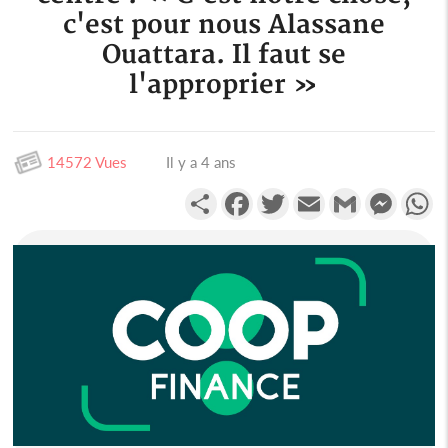
c'est pour nous Alassane
Ouattara. Il faut se
l'approprier »
14572 Vues
Il y a 4 ans
Partager
Facebook
Twitter
Email
Gmail
Messen
W