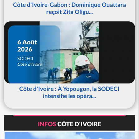
Côte d'Ivoire-Gabon : Dominique Ouattara
reçoit Zita Oligu...
6 Août
2026
SODECI
Côte d'Ivoire
Côte d'Ivoire : À Yopougon, la SODECI
intensifie les opéra...
INFOS
CÔTE D'IVOIRE