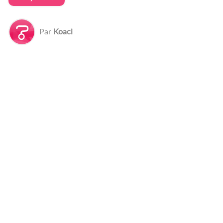
Par
Koaci