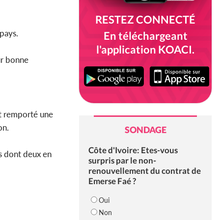
RESTEZ CONNECTÉ
 pays.
En téléchargeant
l'application KOACI.
ur bonne
nt remporté une
on.
SONDAGE
Côte d'Ivoire: Etes-vous
es dont deux en
surpris par le non-
renouvellement du contrat de
Emerse Faé ?
Oui
Non