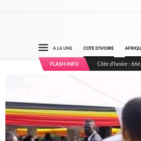
A LA UNE
COTE D'IVOIRE
AFRIQ
Côte d'Ivoire : À A
FLASH INFO
développement de