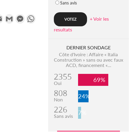
Sans avis
k
tter
Email
Gmail
Messenger
WhatsApp
+ Voir les
resultats
DERNIER SONDAGE
Côte d'Ivoire : Affaire « Italia
Construction » sans ou avec faux
ACD, financement «...
2355
69%
Oui
808
24%
Non
226
7%
Sans avis