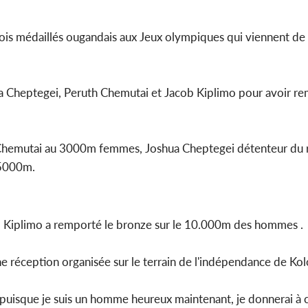
is médaillés ougandais aux Jeux olympiques qui viennent de 
Côte d'Ivoi
Mamad
conseiller
hua Cheptegei, Peruth Chemutai et Jacob Kiplimo pour avoir r
 Chemutai au 3000m femmes, Joshua Cheptegei détenteur du 
 5000m.
b Kiplimo a remporté le bronze sur le 10.000m des hommes .
une réception organisée sur le terrain de l'indépendance de Kol
puisque je suis un homme heureux maintenant, je donnerai à 