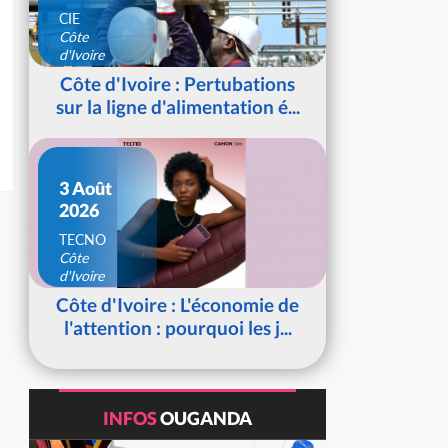
CIE
Côte
d'Ivoire
Côte d'Ivoire : Pertubations
sur la ligne d'alimentation é...
3 Août
2026
TECNO
Côte
d'Ivoire
Côte d'Ivoire : L'économie de
l'attention : pourquoi les j...
INFOS
OUGANDA