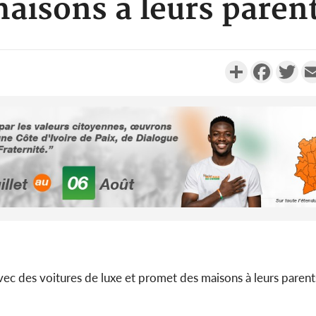
aisons à leurs paren
Partager
Faceboo
Twi
Côte d'Ivoi
Alassane 
la gr
Côte 
anni
c des voitures de luxe et promet des maisons à leurs parent
l'indépe
Ouatt