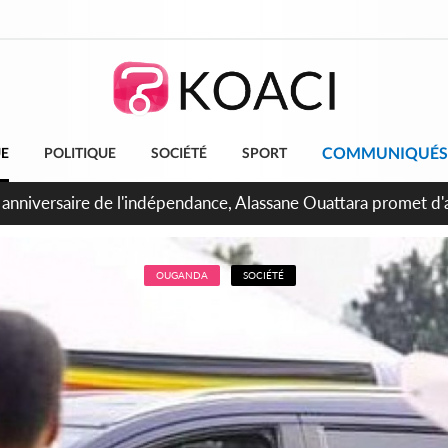
COMMUNIQUÉS
UE
POLITIQUE
SOCIÉTÉ
SPORT
bidjan, Amadou Oury Bah admire le modèle ivoirien et veut s'e
 la Guinée
OUGANDA
SOCIÉTÉ