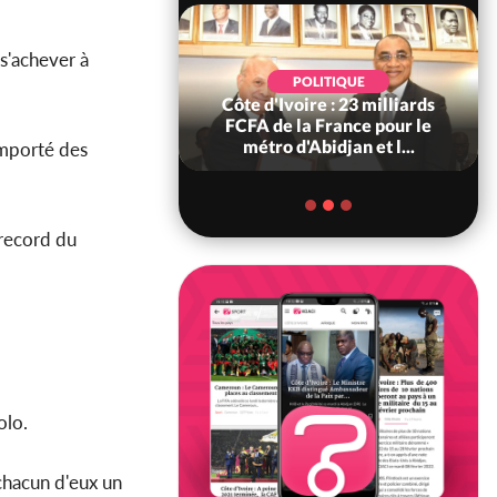
s'achever à
POLITIQUE
POLITIQUE
re : Décrispation ?
Côte d'Ivoire : 23 milliards
ou Traoré ex
FCFA de la France pour le
 de Soro a recou...
métro d'Abidjan et l...
emporté des
record du
olo.
chacun d'eux un