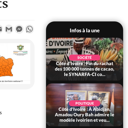
ts
k
tter
Email
Gmail
Messenger
WhatsApp
Infos à la une
POLITIQUE
SOCIÉTÉ
re : Fête nationale,
Côte d'Ivoire : Fin du rachat
Ouattara accorde
des 100 000 tonnes de cacao,
âce à 4 661...
le SYNARFA-CI co...
POLITIQUE
d'Ivoire : 66è
POLITIQUE
versaire de
Côte d'Ivoire : À Abidjan,
s
ndance, Alassane
Amadou Oury Bah admire le
ara prome...
modèle ivoirien et veu...