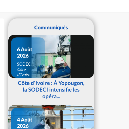
Communiqués
6 Août
2026
SODECI
Côte
d'Ivoire
Côte d'Ivoire : À Yopougon,
la SODECI intensifie les
opéra...
4 Août
2026