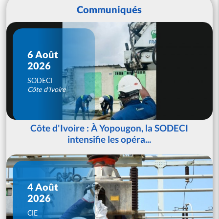
Communiqués
6 Août
2026
SODECI
Côte d'Ivoire
Côte d'Ivoire : À Yopougon, la SODECI
intensifie les opéra...
4 Août
2026
CIE