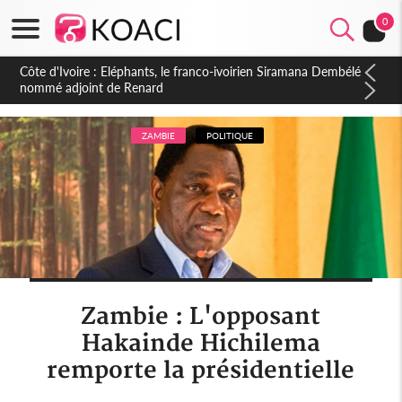
0
Cameroun : 5 combattants séparatistes neutralisés, le Mindef
dément les rumeurs d'exactions des civils
ZAMBIE
POLITIQUE
Zambie : L'opposant
Hakainde Hichilema
remporte la présidentielle