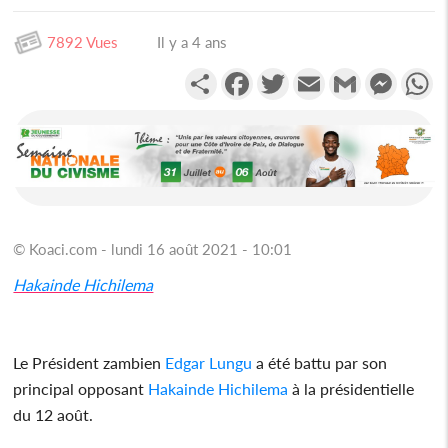
7892 Vues
Il y a 4 ans
Partager
Facebook
Twitter
Email
Gmail
Messen
W
© Koaci.com - lundi 16 août 2021 - 10:01
Hakainde Hichilema
Le Président zambien
Edgar Lungu
a été battu par son
principal opposant
Hakainde Hichilema
à la présidentielle
du 12 août.