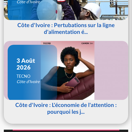
Côte d'Ivoire
Côte d'Ivoire : Pertubations sur la ligne
d'alimentation é...
3 Août
2026
TECNO
Côte d'Ivoire
Côte d'Ivoire : L'économie de l'attention :
pourquoi les j...