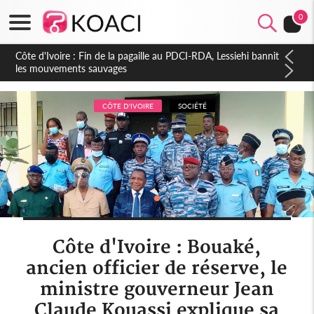
0
Côte d'Ivoire : Ouattara promet des sanctions contre les
déguerpissements illégaux
CÔTE D'IVOIRE
SOCIÉTÉ
Côte d'Ivoire : Bouaké,
ancien officier de réserve, le
ministre gouverneur Jean
Claude Kouassi explique sa