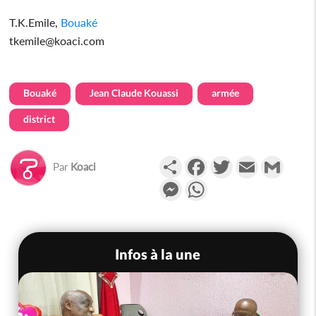
T.K.Emile,
Bouaké
tkemile@koaci.com
Bouaké
Jean Claude Kouassi
armée
district
Partager
Facebook
Twitter
Email
Gmail
Par
Koaci
Messenger
WhatsApp
Infos à la une