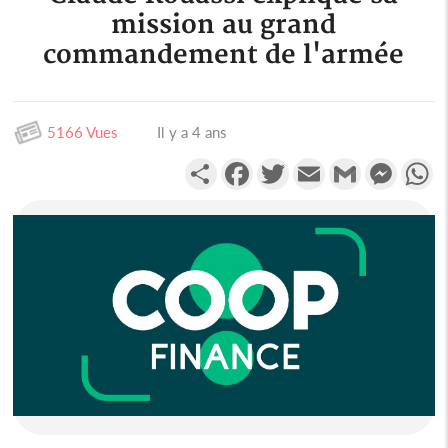
mission au grand
commandement de l'armée
5166 Vues
Il y a 4 ans
Partager
Facebook
Twitter
Email
Gmail
Messen
W