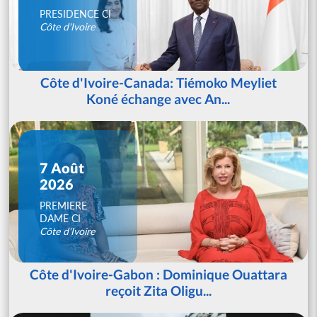
PRESIDENCE CI
Côte d'Ivoire
Côte d'Ivoire-Canada: Tiémoko Meyliet
Koné échange avec An...
7 Août
2026
PREMIERE
DAME CI
Côte d'Ivoire
Côte d'Ivoire-Gabon : Dominique Ouattara
reçoit Zita Oligu...