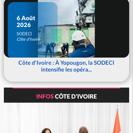
6 Août
2026
SODECI
Côte d'Ivoire
Côte d'Ivoire : À Yopougon, la SODECI
intensifie les opéra...
INFOS
CÔTE D'IVOIRE