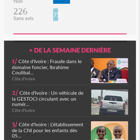
Non
226
7%
Sans avis
+ DE LA SEMAINE DERNIÈRE
1/
Côte d'Ivoire : Fraude dans le
domaine foncier, Ibrahime
Coulibal...
Côte d'Ivoire
2/
Côte d'Ivoire : Un véhicule de
la GESTOCI circulant avec un
numér...
Côte d'Ivoire
3/
Côte d'Ivoire : L'établissement
de la CNI pour les enfants dès
05...