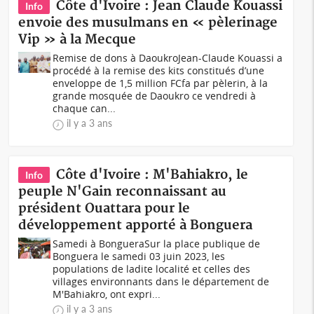
Côte d'Ivoire : Jean Claude Kouassi
Info
envoie des musulmans en « pèlerinage
Vip » à la Mecque
Remise de dons à DaoukroJean-Claude Kouassi a
procédé à la remise des kits constitués d’une
enveloppe de 1,5 million FCfa par pèlerin, à la
grande mosquée de Daoukro ce vendredi à
chaque can...
il y a 3 ans
Côte d'Ivoire : M'Bahiakro, le
Info
peuple N'Gain reconnaissant au
président Ouattara pour le
développement apporté à Bonguera
Samedi à BongueraSur la place publique de
Bonguera le samedi 03 juin 2023, les
populations de ladite localité et celles des
villages environnants dans le département de
M'Bahiakro, ont expri...
il y a 3 ans