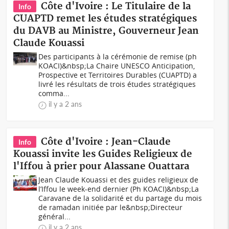
Côte d'Ivoire : Le Titulaire de la
Info
CUAPTD remet les études stratégiques
du DAVB au Ministre, Gouverneur Jean
Claude Kouassi
Des participants à la cérémonie de remise (ph
KOACI)&nbsp;La Chaire UNESCO Anticipation,
Prospective et Territoires Durables (CUAPTD) a
livré les résultats de trois études stratégiques
comma...
il y a 2 ans
Côte d'Ivoire : Jean-Claude
Info
Kouassi invite les Guides Religieux de
l'Iffou à prier pour Alassane Ouattara
Jean Claude Kouassi et des guides religieux de
l’Iffou le week-end dernier (Ph KOACI)&nbsp;La
Caravane de la solidarité et du partage du mois
de ramadan initiée par le&nbsp;Directeur
général...
il y a 2 ans