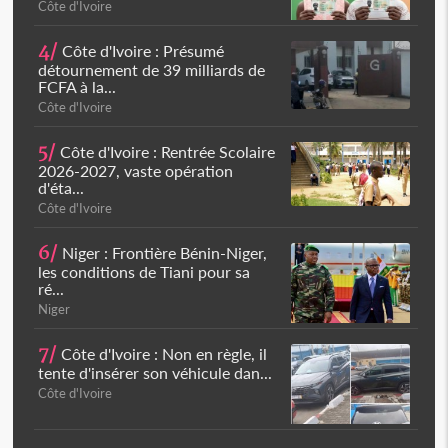
Côte d'Ivoire
4/
Côte d'Ivoire : Présumé
détournement de 39 milliards de
FCFA à la...
Côte d'Ivoire
5/
Côte d'Ivoire : Rentrée Scolaire
2026-2027, vaste opération
d'éta...
Côte d'Ivoire
6/
Niger : Frontière Bénin-Niger,
les conditions de Tiani pour sa
ré...
Niger
7/
Côte d'Ivoire : Non en règle, il
tente d'insérer son véhicule dan...
Côte d'Ivoire