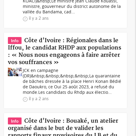
KOACI)&nbsp;Le ministre Jean Claude Kouassi,
ministre, gouverneur du district autonome de la
vallée du Bandama, cad...
il y a 2 ans
Côte d'Ivoire : Régionales dans le
Info
Iffou, le candidat RHDP aux populations
: « Nous nous engageons à faire arrêter
vos souffrances »
JCK en campagne
(DR)&nbsp;&nbsp;&nbsp;&nbsp;La quarantaine
de bâches dressée à la place Henri Konan Bédié
de Daoukro, ce Oui 25 août 2023, a refusé du
monde.Les candidats du Rhdp aux électio...
il y a 2 ans
Côte d'Ivoire : Bouaké, un atelier
Info
organisé dans le but de valider les
rapports finaux provisoires du LB et du