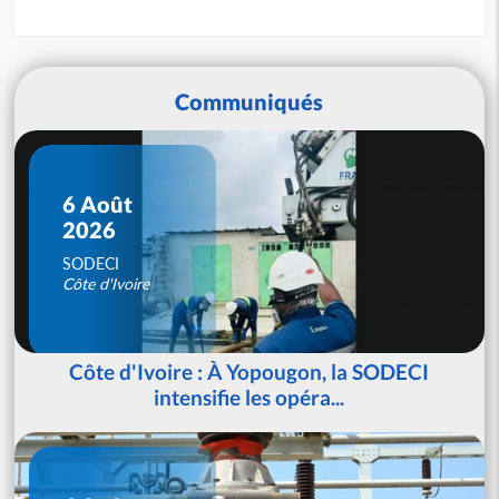
Communiqués
6 Août
2026
SODECI
Côte d'Ivoire
Côte d'Ivoire : À Yopougon, la SODECI
intensifie les opéra...