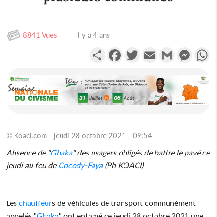
8841 Vues
Il y a 4 ans
Partager
Facebook
Twitter
Email
Gmail
Messen
W
© Koaci.com - jeudi 28 octobre 2021 - 09:54
Absence de "
Gbaka
" des usagers obligés de battre le pavé ce
jeudi au feu de
Cocody
-
Faya
(Ph KOACI)
Les
chauffeur
s de véhicules de transport communément
appelés "
Gbaka
" ont entamé ce jeudi 28 octobre 2021 une