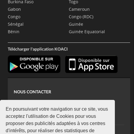
Burkina Faso
Togo
Gabon
Cameroun
Congo
Congo (RDC)
Sénégal
Guinée
Bénin
Guinée Equatorial
Télécharger l'application KOACI
NOUS CONTACTER
contact@koaci.com
koaci@yahoo.fr
En poursuivant votre navigation sur ce site, vous
+225 07 08 85 52 93
acceptez l'utilisation de Cookies pour vous
proposer des publicités adaptées à vos centres
d'intérêts, pour réaliser des statistiques de