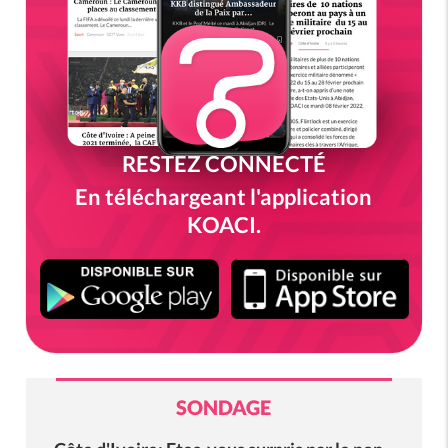
RESTEZ CONNECTÉ
En téléchargeant l'application
KOACI.
SONDAGE