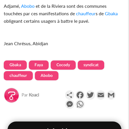
Adjamé,
Abobo
et de la Riviera sont des communes
touchées par ces manifestations de
chauffeur
s de
Gbaka
obligeant certains usagers à battre le pavé.
Jean Chrésus, Abidjan
Gbaka
Faya
Cocody
syndicat
chauffeur
Abobo
Partager
Facebook
Twitter
Email
Gmail
Par
Koaci
Messenger
WhatsApp