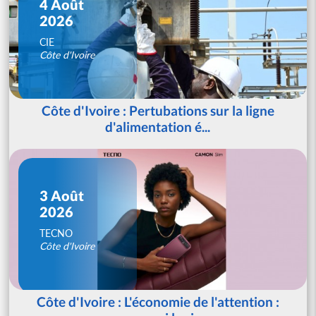
4 Août
2026
CIE
Côte d'Ivoire
Côte d'Ivoire : Pertubations sur la ligne
d'alimentation é...
3 Août
2026
TECNO
Côte d'Ivoire
Côte d'Ivoire : L'économie de l'attention :