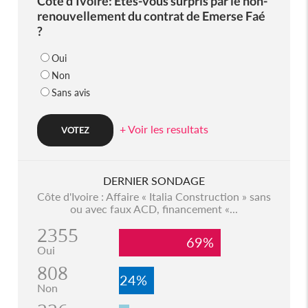
Côte d'Ivoire: Etes-vous surpris par le non-
renouvellement du contrat de Emerse Faé
?
Oui
Non
Sans avis
+ Voir les resultats
DERNIER SONDAGE
Côte d'Ivoire : Affaire « Italia Construction » sans
ou avec faux ACD, financement «...
2355
69%
Oui
808
24%
Non