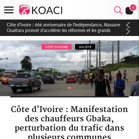
0
Côte d'Ivoire : À Abidjan, Amadou Oury Bah admire le modèle
ivoirien et veut s'en inspirer pour accélérer le développement
de la Guinée
CÔTE D'IVOIRE
SOCIÉTÉ
Côte d'Ivoire : Manifestation
des chauffeurs Gbaka,
perturbation du trafic dans
plusieurs communes