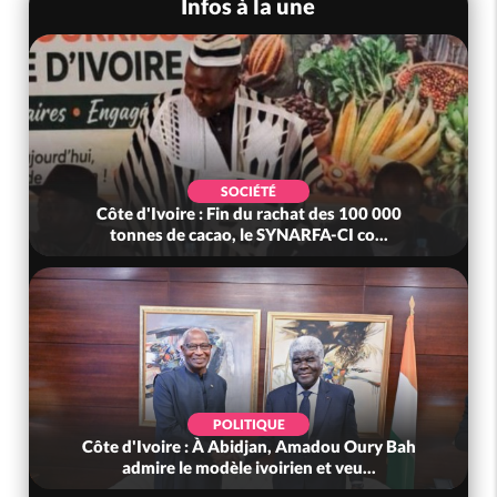
Infos à la une
SOCIÉTÉ
Côte d'Ivoire : Fin du rachat des 100 000
tonnes de cacao, le SYNARFA-CI co...
POLITIQUE
Côte d'Ivoire : À Abidjan, Amadou Oury Bah
admire le modèle ivoirien et veu...