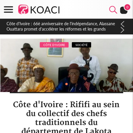
0
Côte d'Ivoire : À Abidjan, Amadou Oury Bah admire le modèle
ivoirien et veut s'en inspirer pour accélérer le développement
de la Guinée
CÔTE D'IVOIRE
SOCIÉTÉ
Côte d'Ivoire : Rififi au sein
du collectif des chefs
traditionnels du
département de Lakota