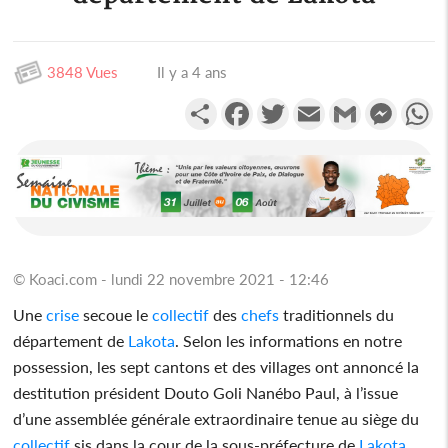
3848 Vues
Il y a 4 ans
Partager
Facebook
Twitter
Email
Gmail
Messen
W
© Koaci.com - lundi 22 novembre 2021 - 12:46
Une
crise
secoue le
collectif
des
chefs
traditionnels du
département de
Lakota
. Selon les informations en notre
possession, les sept cantons et des villages ont annoncé la
destitution président Douto Goli Nanébo Paul, à l’issue
d’une assemblée générale extraordinaire tenue au siège du
collectif
sis dans la cour de la sous-préfecture de
Lakota
.