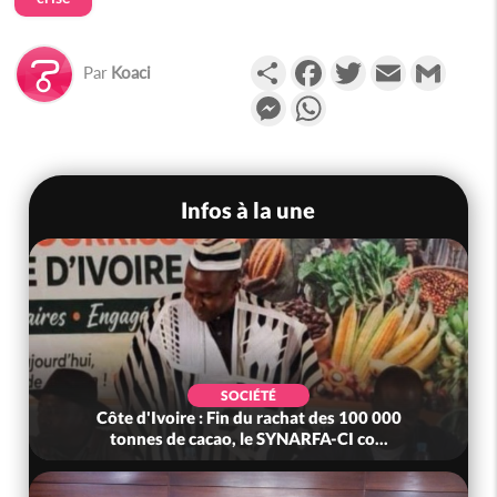
Partager
Facebook
Twitter
Email
Gmail
Par
Koaci
Messenger
WhatsApp
Infos à la une
SOCIÉTÉ
Côte d'Ivoire : Fin du rachat des 100 000
tonnes de cacao, le SYNARFA-CI co...