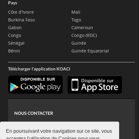
Pays
Côte d'Ivoire
Mali
Burkina Faso
Togo
Gabon
Cameroun
Congo
Congo (RDC)
Sénégal
Guinée
Bénin
Guinée Equatorial
Télécharger l'application KOACI
NOUS CONTACTER
contact@koaci.com
koaci@yahoo.fr
En poursuivant votre navigation sur ce site, vous
acceptez l'utilisation de Cookies pour vous