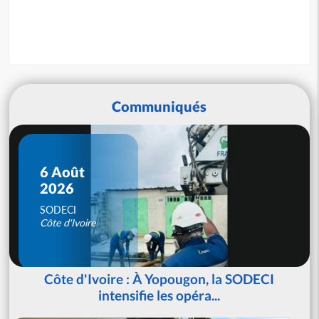
Communiqués
6 Août
2026
SODECI
Côte d'Ivoire
Côte d'Ivoire : À Yopougon, la SODECI
intensifie les opéra...