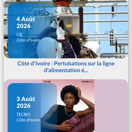
4 Août
2026
CIE
Côte d'Ivoire
Côte d'Ivoire : Pertubations sur la ligne
d'alimentation é...
3 Août
2026
TECNO
Côte d'Ivoire