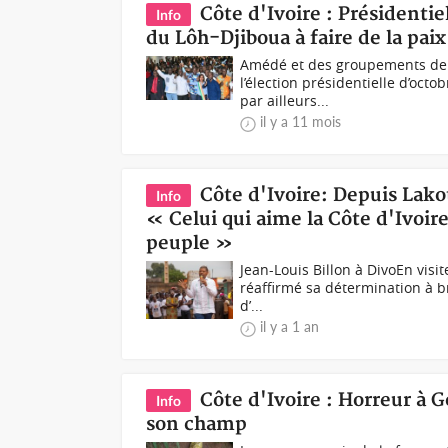
Côte d'Ivoire : Présidenti
Info
du Lôh-Djiboua à faire de la pai
Amédé et des groupements de 
l’élection présidentielle d’octo
par ailleurs...
il y a 11 mois
Côte d'Ivoire: Depuis Lakot
Info
« Celui qui aime la Côte d'Ivoire 
peuple »
Jean-Louis Billon à DivoEn visit
réaffirmé sa détermination à br
d’...
il y a 1 an
Côte d'Ivoire : Horreur à
Info
son champ