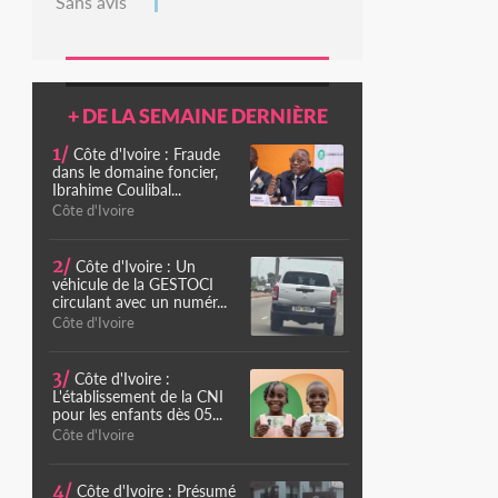
Sans avis
+ DE LA SEMAINE DERNIÈRE
1/
Côte d'Ivoire : Fraude
dans le domaine foncier,
Ibrahime Coulibal...
Côte d'Ivoire
2/
Côte d'Ivoire : Un
véhicule de la GESTOCI
circulant avec un numér...
Côte d'Ivoire
3/
Côte d'Ivoire :
L'établissement de la CNI
pour les enfants dès 05...
Côte d'Ivoire
4/
Côte d'Ivoire : Présumé