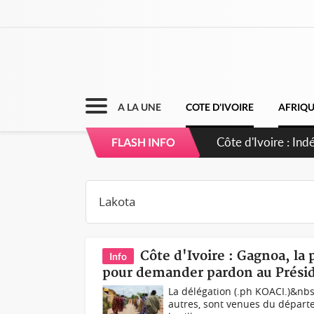
A LA UNE
COTE D'IVOIRE
AFRIQ
Côte d'Ivoire : C
FLASH INFO
Côte d'Ivoire : Gagnoa, la
Info
pour demander pardon au Prési
La délégation (.ph KOACI.)&nbs
autres, sont venues du départ