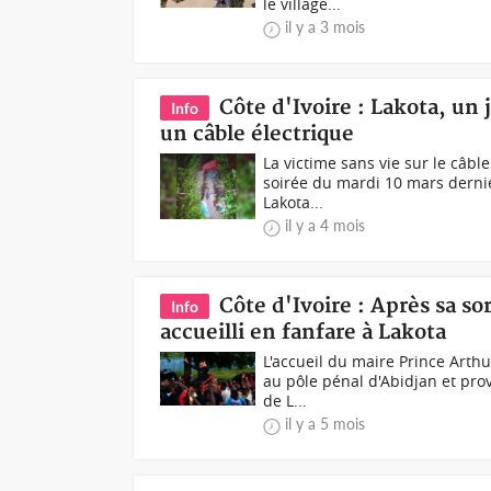
le village...
il y a 3 mois
Côte d'Ivoire : Lakota, u
Info
un câble électrique
La victime sans vie sur le câbl
soirée du mardi 10 mars dernie
Lakota...
il y a 4 mois
Côte d'Ivoire : Après sa so
Info
accueilli en fanfare à Lakota
L'accueil du maire Prince Arth
au pôle pénal d'Abidjan et pro
de L...
il y a 5 mois