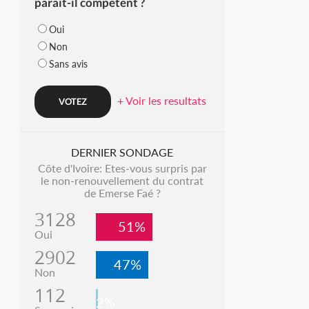
parait-il compétent ?
Oui
Non
Sans avis
+ Voir les resultats
DERNIER SONDAGE
Côte d'Ivoire: Etes-vous surpris par
le non-renouvellement du contrat
de Emerse Faé ?
3128
51%
Oui
2902
47%
Non
112
2%