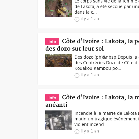
Le corps sans vie de la femme (
de Lakota, a été secoué par un
dans la c...
il y a 1 an
Côte d'Ivoire : Lakota, la
Info
des dozo sur leur sol
Des dozo (ph)&nbsp;Depuis la d
des Confréries Dozo de Côte d
Kouakou Kambou po...
il y a 1 an
Côte d'Ivoire : Lakota, la 
Info
anéanti
Incendie à la mairie de Lakota 
matin un tragique événement f
violent incend...
il y a 1 an