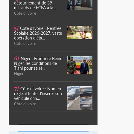
détournement de 39
milliards de FCFA à la...
Côte d'Ivoire
5/
Côte d'Ivoire : Rentrée
Scolaire 2026-2027, vaste
opération d'éta...
Côte d'Ivoire
6/
Niger : Frontière Bénin-
Niger, les conditions de
Tiani pour sa ré...
Niger
7/
Côte d'Ivoire : Non en
règle, il tente d'insérer son
véhicule dan...
Côte d'Ivoire