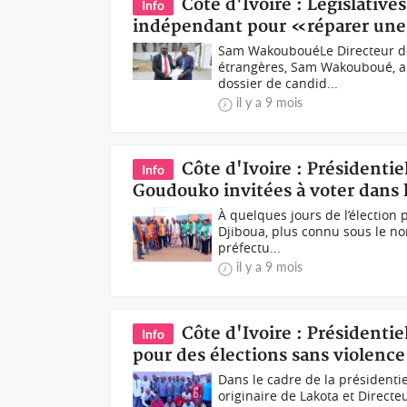
Côte d'Ivoire : Législati
Info
indépendant pour «réparer une
Sam WakoubouéLe Directeur de 
étrangères, Sam Wakouboué, a 
dossier de candid...
il y a 9 mois
Côte d'Ivoire : Présidentie
Info
Goudouko invitées à voter dans la
À quelques jours de l’élection
Djiboua, plus connu sous le nom
préfectu...
il y a 9 mois
Côte d'Ivoire : Présidentie
Info
pour des élections sans violence
Dans le cadre de la président
originaire de Lakota et Direct