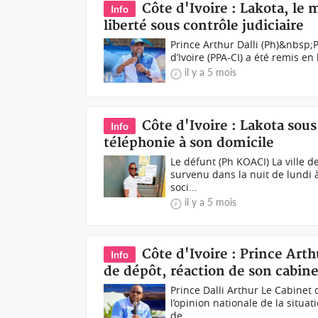
Côte d'Ivoire : Lakota, le 
Info
liberté sous contrôle judiciaire
Prince Arthur Dalli (Ph)&nbsp;P
d’Ivoire (PPA-CI) a été remis en
il y a 5 mois
Côte d'Ivoire : Lakota sou
Info
téléphonie à son domicile
Le défunt (Ph KOACI) La ville d
survenu dans la nuit de lundi à
soci...
il y a 5 mois
Côte d'Ivoire : Prince Art
Info
de dépôt, réaction de son cabine
Prince Dalli Arthur Le Cabine
l’opinion nationale de la situat
de...