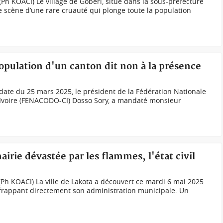
Ph KOACI) Le village de Goberi, situé dans la sous-préfecture
e scène d’une rare cruauté qui plonge toute la population
 population d'un canton dit non à la présence
ate du 25 mars 2025, le président de la Fédération Nationale
'Ivoire (FENACODO-CI) Dosso Sory, a mandaté monsieur
mairie dévastée par les flammes, l'état civil
(Ph KOACI) La ville de Lakota a découvert ce mardi 6 mai 2025
rappant directement son administration municipale. Un