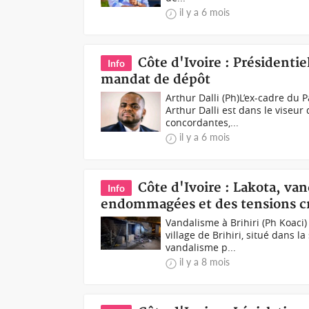
il y a 6 mois
Côte d'Ivoire : Présidentie
Info
mandat de dépôt
Arthur Dalli (Ph)L’ex-cadre du P
Arthur Dalli est dans le viseur
concordantes,...
il y a 6 mois
Côte d'Ivoire : Lakota, van
Info
endommagées et des tensions cr
Vandalisme à Brihiri (Ph Koaci
village de Brihiri, situé dans 
vandalisme p...
il y a 8 mois