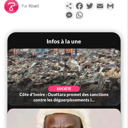
Partager
Facebook
Twitter
Email
Gmail
Par
Koaci
Messenger
WhatsApp
Infos à la une
SOCIÉTÉ
Côte d'Ivoire : Ouattara promet des sanctions
contre les déguerpissements i...