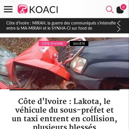
0
Côte d'Ivoire : Indépendance 2026, Thiam plaide pour un
environnement démocratique plus apaisé
CÔTE D'IVOIRE
SOCIÉTÉ
Côte d'Ivoire : Lakota, le
véhicule du sous-préfet et
un taxi entrent en collision,
plusieurs blessés