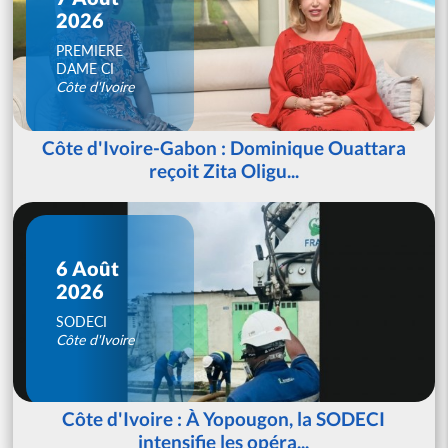
2026
PREMIERE
DAME CI
Côte d'Ivoire
Côte d'Ivoire-Gabon : Dominique Ouattara
reçoit Zita Oligu...
6 Août
2026
SODECI
Côte d'Ivoire
Côte d'Ivoire : À Yopougon, la SODECI
intensifie les opéra...