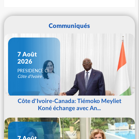
Communiqués
7 Août
2026
PRESIDENCE CI
Côte d'Ivoire
Côte d'Ivoire-Canada: Tiémoko Meyliet
Koné échange avec An...
7 Août