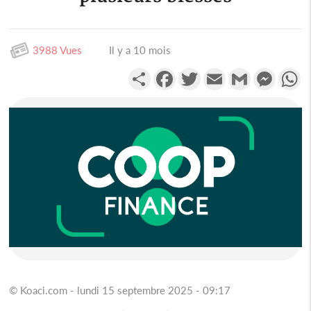
3988 Vues
Il y a 10 mois
Partager
Facebook
Twitter
Email
Gmail
Messen
W
© Koaci.com - lundi 15 septembre 2025 - 09:17