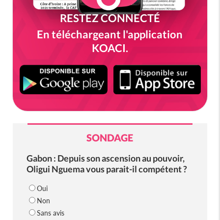
RESTEZ CONNECTÉ
En téléchargeant l'application
KOACI.
SONDAGE
Gabon : Depuis son ascension au pouvoir,
Oligui Nguema vous parait-il compétent ?
Oui
Non
Sans avis