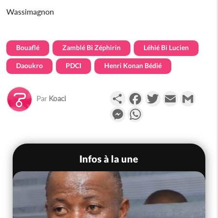
Wassimagnon
Bouaflé
Zamblé Bi Zéphirin
Léhié Bi Lucien
Daoukro
PDCI
Henri Konan Bédié
Partager
Facebook
Twitter
Email
Gmail
Par
Koaci
Messenger
WhatsApp
Infos à la une