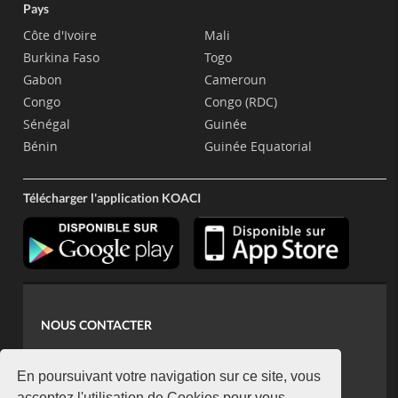
Pays
Côte d'Ivoire
Mali
Burkina Faso
Togo
Gabon
Cameroun
Congo
Congo (RDC)
Sénégal
Guinée
Bénin
Guinée Equatorial
Télécharger l'application KOACI
NOUS CONTACTER
contact@koaci.com
koaci@yahoo.fr
En poursuivant votre navigation sur ce site, vous
acceptez l'utilisation de Cookies pour vous