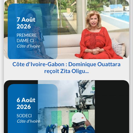
7 Août
2026
PREMIERE
DAME CI
Côte d'Ivoire
Côte d'Ivoire-Gabon : Dominique Ouattara
reçoit Zita Oligu...
6 Août
2026
SODECI
Côte d'Ivoire