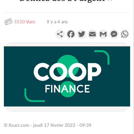
5550 Vues
Il y a 4 ans
Partager
Facebook
Twitter
Email
Gmail
Messen
W
© Koaci.com - jeudi 17 février 2022 - 09:39