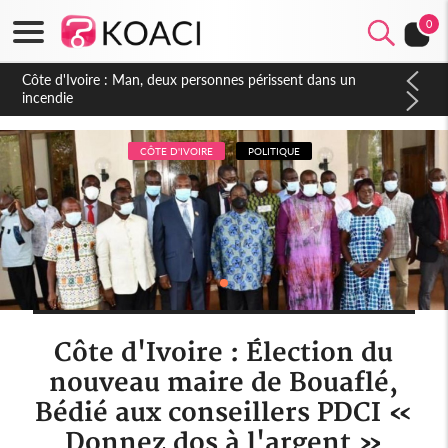
0
Côte d'Ivoire : Séileu, la célébration de la fête nationale
transformée en vaste campagne contre les produits
dépigmentants dangereux
CÔTE D'IVOIRE
POLITIQUE
Côte d'Ivoire : Élection du
nouveau maire de Bouaflé,
Bédié aux conseillers PDCI «
Donnez dos à l'argent »