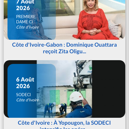
7 Août
2026
PREMIERE
DAME CI
Côte d'Ivoire
Côte d'Ivoire-Gabon : Dominique Ouattara
reçoit Zita Oligu...
6 Août
2026
SODECI
Côte d'Ivoire
Côte d'Ivoire : À Yopougon, la SODECI