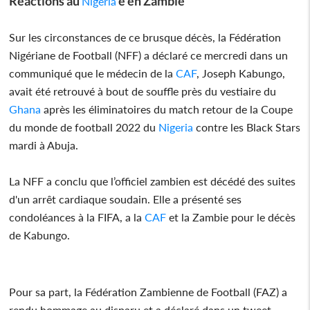
Réactions au
e en Zambie
Nigeria
Sur les circonstances de ce brusque décès, la Fédération
Nigériane de Football (NFF) a déclaré ce mercredi dans un
communiqué que le médecin de la
CAF
, Joseph Kabungo,
avait été retrouvé à bout de souffle près du vestiaire du
Ghana
après les éliminatoires du match retour de la Coupe
du monde de football 2022 du
Nigeria
contre les Black Stars
mardi à Abuja.
La NFF a conclu que l’officiel zambien est décédé des suites
d'un arrêt cardiaque soudain. Elle a présenté ses
condoléances à la FIFA, a la
CAF
et la Zambie pour le décès
de Kabungo.
Pour sa part, la Fédération Zambienne de Football (FAZ) a
rendu hommage au disparu et a déclaré dans un tweet