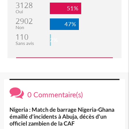
3128
51%
Oui
2902
47%
Non
110
2%
Sans avis
0 Commentaire(s)
Nigeria : Match de barrage Nigeria-Ghana
émaillé d'incidents à Abuja, décès d'un
officiel zambien de la CAF