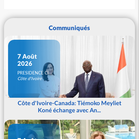
Communiqués
7 Août
2026
PRESIDENCE CI
Côte d'Ivoire
Côte d'Ivoire-Canada: Tiémoko Meyliet
Koné échange avec An...