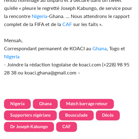
qu’elle « pleure le regretté Joseph Kabungo, de service pour
la rencontre
Nigeria
-Ghana. … Nous attendrons le rapport
complet de la FIFA et de la
CAF
sur les faits ».
Mensah,
Correspondant permanent de KOACI au
Ghana
, Togo et
Nigeria
- Joindre la rédaction togolaise de koaci.com (+228) 98 95
28 38 ou koaci.ghana@gmail.com –
Nigeria
Ghana
Match barrage retour
Supporters nigérians
Bousculade
Décès
Dr Joseph Kabungo
CAF