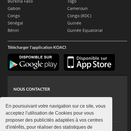
Burkina Faso
Togo
Gabon
Cameroun
Congo
Congo (RDC)
Sénégal
Guinée
Bénin
Guinée Equatorial
Télécharger l'application KOACI
NOUS CONTACTER
contact@koaci.com
koaci@yahoo.fr
En poursuivant votre navigation sur ce site, vous
+225 07 08 85 52 93
acceptez l'utilisation de Cookies pour vous
proposer des publicités adaptées à vos centres
d'intérêts, pour réaliser des statistiques de