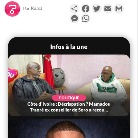
Partager
Facebook
Twitter
Email
Gmail
Par
Koaci
Messenger
WhatsApp
Infos à la une
POLITIQUE
Côte d'Ivoire : Décrispation ? Mamadou
Traoré ex conseiller de Soro a recou...