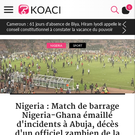
0
Côte d'Ivoire : Fin de la pagaille au PDCI-RDA, Lessiehi bannit
les mouvements sauvages
NIGERIA
SPORT
Nigeria : Match de barrage
Nigeria-Ghana émaillé
d'incidents à Abuja, décès
d'un officiel zambien de la