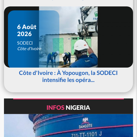
6 Août
2026
SODECI
Côte d'Ivoire
Côte d'Ivoire : À Yopougon, la SODECI
intensifie les opéra...
INFOS
NIGERIA