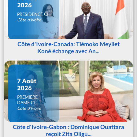
2026
PRESIDENCE CI
Côte d'Ivoire
Côte d'Ivoire-Canada: Tiémoko Meyliet
Koné échange avec An...
7 Août
2026
PREMIERE
DAME CI
Côte d'Ivoire
Côte d'Ivoire-Gabon : Dominique Ouattara
reçoit Zita Oligu...