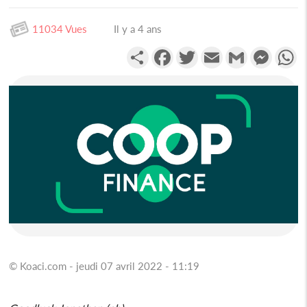
11034 Vues
Il y a 4 ans
Partager
Facebook
Twitter
Email
Gmail
Messen
W
© Koaci.com - jeudi 07 avril 2022 - 11:19