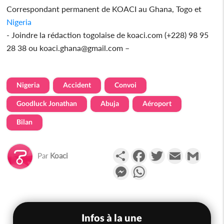
Correspondant permanent de KOACI au Ghana, Togo et
Nigeria
- Joindre la rédaction togolaise de koaci.com (+228) 98 95
28 38 ou koaci.ghana@gmail.com –
Nigeria
Accident
Convoi
Goodluck Jonathan
Abuja
Aéroport
Bilan
Partager
Facebook
Twitter
Email
Gmail
Par
Koaci
Messenger
WhatsApp
Infos à la une