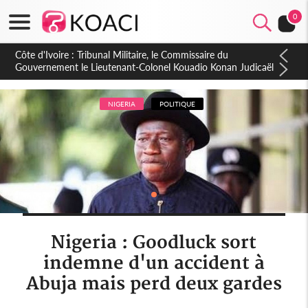
0
Burkina Faso : hausse de 75 FCFA du prix du litre du diesel à
la pompe
NIGERIA
POLITIQUE
Nigeria : Goodluck sort
indemne d'un accident à
Abuja mais perd deux gardes