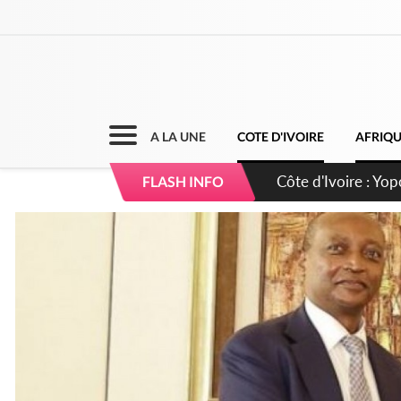
A LA UNE
COTE D'IVOIRE
AFRIQ
Côte d'Ivoire : CHU
FLASH INFO
direction sur les 