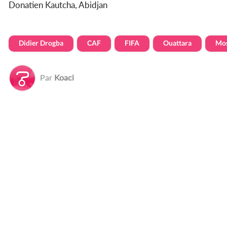
Donatien Kautcha, Abidjan
Didier Drogba
CAF
FIFA
Ouattara
Mo
Par
Koaci