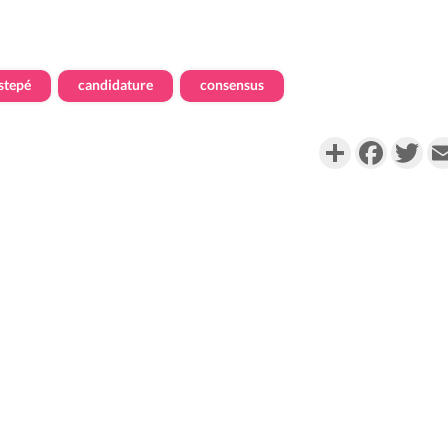
stepé
candidature
consensus
Partager
Faceboo
Twi