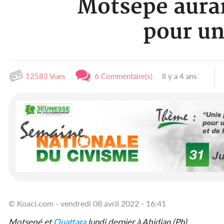
Motsepe aurai
pour un
12583 Vues
6 Commentaire(s)
Il y a 4 ans
© Koaci.com - vendredi 08 avril 2022 - 16:41
Motsepé et
Ouattara
lundi dernier à Abidjan (Ph)