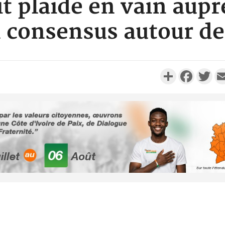
t plaidé en vain aupr
 consensus autour d
Partager
Faceboo
Twi
Côte d'Ivo
2026, 
battant de
Côte d'Ivo