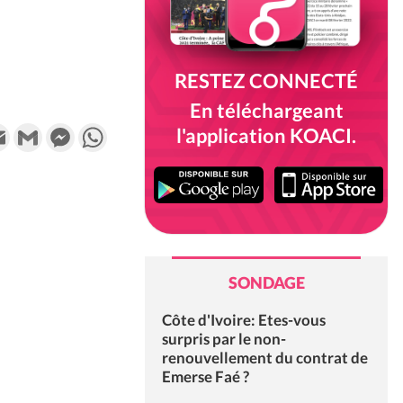
RESTEZ CONNECTÉ
En téléchargeant
k
tter
Email
Gmail
Messenger
WhatsApp
l'application KOACI.
SONDAGE
Côte d'Ivoire: Etes-vous
surpris par le non-
renouvellement du contrat de
Emerse Faé ?