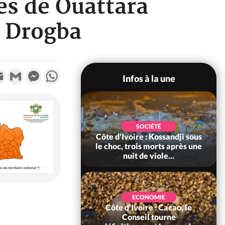
ès de Ouattara
e Drogba
k
tter
Email
Gmail
Messenger
WhatsApp
Infos à la une
POLITIQUE
SOCIÉTÉ
ire : Indépendance
Côte d'Ivoire : Kossandji sous
Yopougon coeur
le choc, trois morts après une
 la célébration...
nuit de viole...
ECONOMIE
Côte d'Ivoire : Cacao, le
SOCIÉTÉ
ire : Réforme de la
Conseil tourne