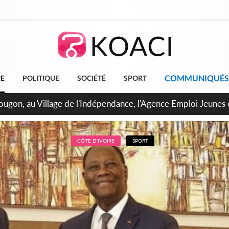
COMMUNIQUÉS
UE
POLITIQUE
SOCIÉTÉ
SPORT
 de Treichville, après la fronde, les agents contractuels obti
arriérés du SMIG 2023
CÔTE D'IVOIRE
SPORT