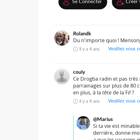
Se Connecter
Créer 
Rolandk
Du n'importe quoi ! Menson
Veuillez vous c
il y a 4 ans
couly
Ce Drogba radin et pas très 
parrainages sur plus de 80 c
en plus, à la tête de la Fif ?
Veuillez vous c
il y a 4 ans
@Marius
Si ta vie est minabl
derrière, donne-moi 
a que les vauriens q