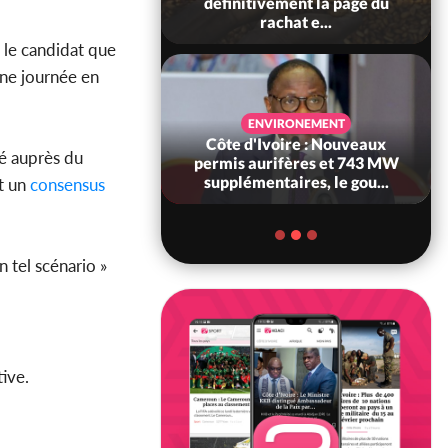
té civile, le
définitivement la page du
nt valide six dé...
rachat e...
t le candidat que
une journée en
SANTÉ
ENVIRONEMENT
Ivoire : Réforme
Côte d'Ivoire : Nouveaux
dé auprès du
, le gouvernement
permis aurifères et 743 MW
 ses structures...
supplémentaires, le gou...
it un
consensus
 tel scénario »
tive.