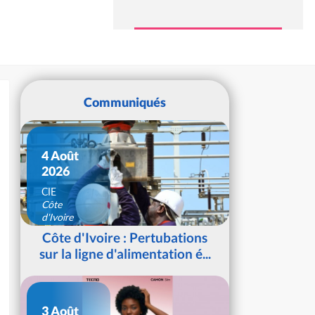
Communiqués
4 Août
2026
CIE
Côte
d'Ivoire
Côte d'Ivoire : Pertubations
sur la ligne d'alimentation é...
3 Août