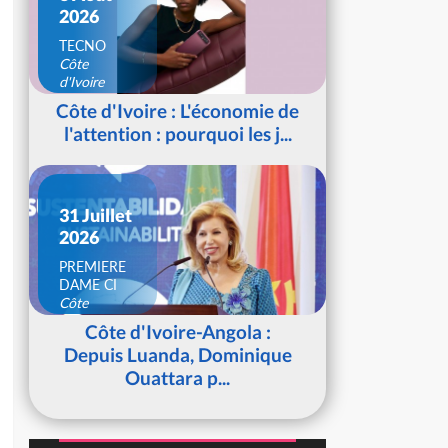
2026
TECNO
Côte
d'Ivoire
Côte d'Ivoire : L'économie de
l'attention : pourquoi les j...
31 Juillet
2026
PREMIERE
DAME CI
Côte
d'Ivoire
Côte d'Ivoire-Angola :
Depuis Luanda, Dominique
Ouattara p...