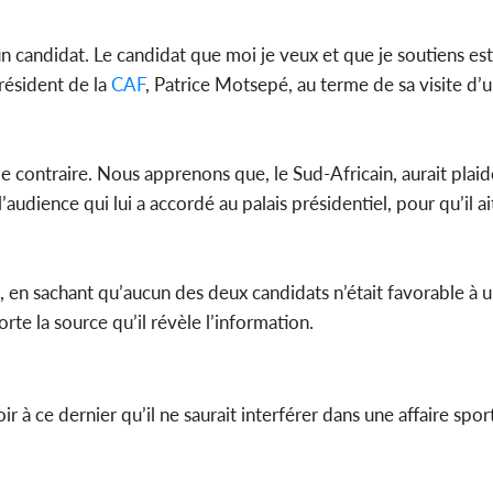
socié
gouverneme
 un candidat. Le candidat que moi je veux et que je soutiens es
président de la
CAF
, Patrice Motsepé, au terme de sa visite d’
Côte d'
le contraire. Nous apprenons que, le Sud-Africain, aurait plai
sanitaire
modernise
l’audience qui lui a accordé au palais présidentiel, pour qu’il a
 en sachant qu’aucun des deux candidats n’était favorable à un
te la source qu’il révèle l’information.
oir à ce dernier qu’il ne saurait interférer dans une affaire spor