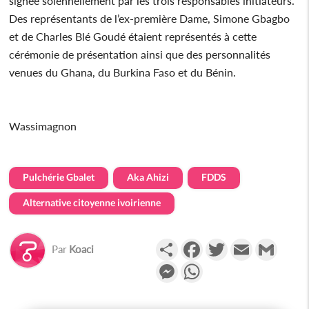
signée solennellement par les trois responsables initiateurs.
Des représentants de l’ex-première Dame, Simone Gbagbo
et de Charles Blé Goudé étaient représentés à cette
cérémonie de présentation ainsi que des personnalités
venues du Ghana, du Burkina Faso et du Bénin.
Wassimagnon
Pulchérie Gbalet
Aka Ahizi
FDDS
Alternative citoyenne ivoirienne
Partager
Facebook
Twitter
Email
Gmail
Par
Koaci
Messenger
WhatsApp