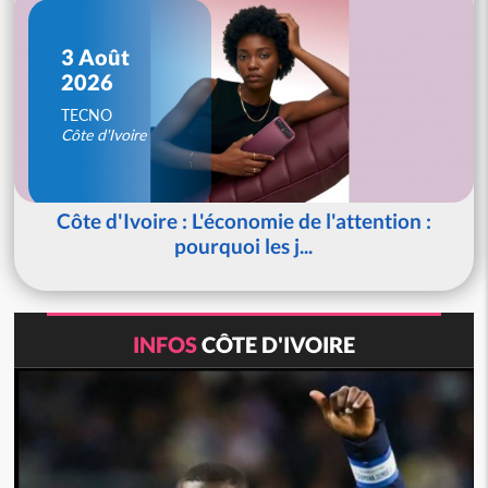
3 Août
2026
TECNO
Côte d'Ivoire
Côte d'Ivoire : L'économie de l'attention :
pourquoi les j...
INFOS
CÔTE D'IVOIRE