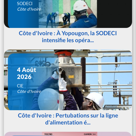
SODECI
Côte d'Ivoire
Côte d'Ivoire : À Yopougon, la SODECI
intensifie les opéra...
4 Août
2026
CIE
Côte d'Ivoire
Côte d'Ivoire : Pertubations sur la ligne
d'alimentation é...