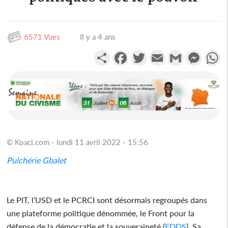
6571 Vues
Il y a 4 ans
Partager
Facebook
Twitter
Email
Gmail
Messen
W
© Koaci.com - lundi 11 avril 2022 - 15:56
Pulchérie Gbalet
Le PIT, l’USD et le PCRCI sont désormais regroupés dans
une plateforme politique dénommée, le Front pour la
défense de la démocratie et la souveraineté (
FDDS
). Sa