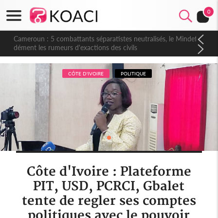
0
Cameroun : 5 combattants séparatistes neutralisés, le Mindef
dément les rumeurs d'exactions des civils
CÔTE D'IVOIRE
POLITIQUE
Côte d'Ivoire : Plateforme
PIT, USD, PCRCI, Gbalet
tente de regler ses comptes
politiques avec le pouvoir