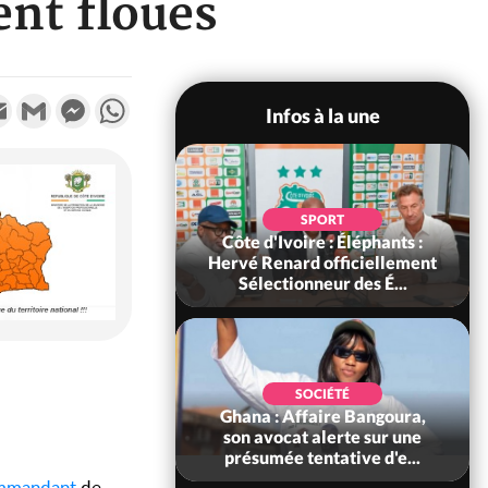
ent floues
k
tter
Email
Gmail
Messenger
WhatsApp
Infos à la une
POLITIQUE
SPORT
voire : Violences
Côte d'Ivoire : Éléphants :
 à Kossandji (Mé)
Hervé Renard officiellement
it 03 morts, A...
Sélectionneur des É...
POLITIQUE
SOCIÉTÉ
 : 5 combattants
Ghana : Affaire Bangoura,
es neutralisés, le
son avocat alerte sur une
ément les rum...
présumée tentative d'e...
mmandant
de