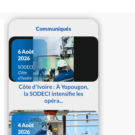
Communiqués
6 Août
2026
SODECI
Côte
d'Ivoire
Côte d'Ivoire : À Yopougon,
la SODECI intensifie les
opéra...
4 Août
2026