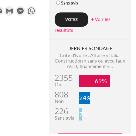
Sans avis
k
tter
Email
Gmail
Messenger
WhatsApp
+ Voir les
resultats
DERNIER SONDAGE
Côte d'Ivoire : Affaire « Italia
Construction » sans ou avec faux
ACD, financement «...
2355
69%
Oui
808
24%
Non
226
7%
Sans avis