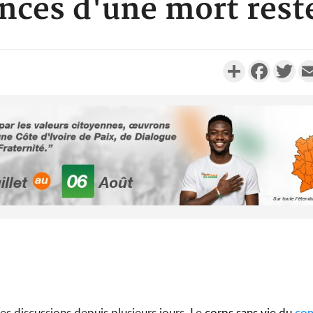
nces d'une mort rest
Partager
Faceboo
Twi
Côte d'I
tragiques
ayant fa
Cameroun
séparatist
Mindef d
s discussions depuis plusieurs jours. Le
corps sans vie du
co