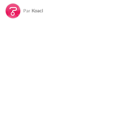
Par
Koaci