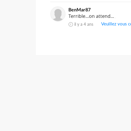
BenMar87
Terrible...on attend...
Veuillez vous c
il y a 4 ans