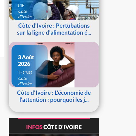
CIE
Côte
d'Ivoire
Côte d'Ivoire : Pertubations
sur la ligne d'alimentation é...
3 Août
2026
TECNO
Côte
d'Ivoire
Côte d'Ivoire : L'économie de
l'attention : pourquoi les j...
INFOS
CÔTE D'IVOIRE