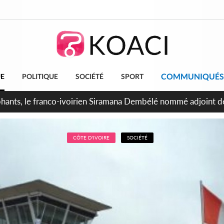
COMMUNIQUÉS
UE
POLITIQUE
SOCIÉTÉ
SPORT
ttants séparatistes neutralisés, le Mindef dément les rumeurs
CÔTE D'IVOIRE
SOCIÉTÉ