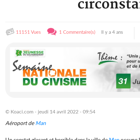
circonsta
11151 Vues
1 Commentaire(s)
Il y a 4 ans
© Koaci.com - jeudi 14 avril 2022 - 09:54
Aéroport de
Man
Un constat glaçant et horrible dans la ville de
Man
occupe le