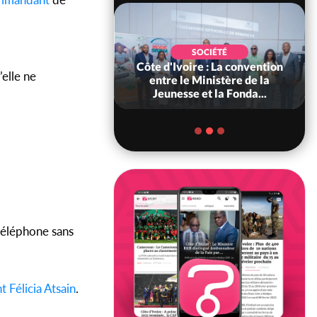
POLITIQUE
SOCIÉTÉ
ire : Indépendance
Côte d'Ivoire : La convention
’elle ne
scours très attendu
entre le Ministère de la
R Alassane...
Jeunesse et la Fonda...
 téléphone sans
t
Félicia Atsain
.